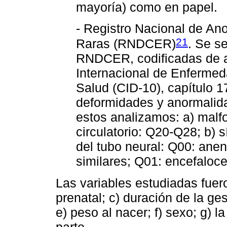
mayoría) como en papel.
- Registro Nacional de A
21
Raras (RNDCER)
. Se se
RNDCER, codificadas de a
Internacional de Enferme
Salud (CID-10), capítulo 
deformidades y anormali
estos analizamos: a) malf
circulatorio: Q20-Q28; b)
del tubo neural: Q00: ane
similares; Q01: encefaloce
Las variables estudiadas fuero
prenatal; c) duración de la g
e) peso al nacer; f) sexo; g) l
parto.