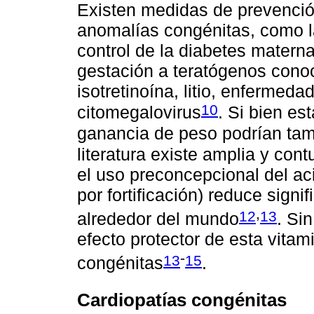
Existen medidas de prevenció
anomalías congénitas, como la
control de la diabetes materna
gestación a teratógenos conoc
isotretinoína, litio, enfermeda
10
citomegalovirus
. Si bien es
ganancia de peso podrían tam
literatura existe amplia y co
el uso preconcepcional del ac
por fortificación) reduce sign
,
12
13
alrededor del mundo
. Si
efecto protector de esta vitam
-
13
15
congénitas
.
Cardiopatías congénitas