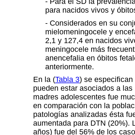
- Para el SD la prevalenci
para nacidos vivos y óbito
- Considerados en su conj
mielomeningocele y encefa
2,1 y 127,4 en nacidos viv
meningocele más frecuente
anencefalia en óbitos fet
anteriormente.
En la (
Tabla 3
) se especifican
pueden estar asociados a las
madres adolescentes fue muc
en comparación con la poblaci
patologías analizadas ésta fu
aumentada para DTN (20%). 
años) fue del 56% de los cas