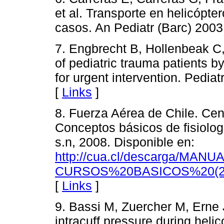
et al. Transporte en helicópter
casos. An Pediatr (Barc) 2003
7. Engbrecht B, Hollenbeak C, L
of pediatric trauma patients b
for urgent intervention. Pedia
[
Links
]
8. Fuerza Aérea de Chile. Cen
Conceptos básicos de fisiolog
s.n, 2008. Disponible en:
http://cua.cl/descarga/M
CURSOS%20BASICOS%20(20
[
Links
]
9. Bassi M, Zuercher M, Erne
intracuff pressure during hel