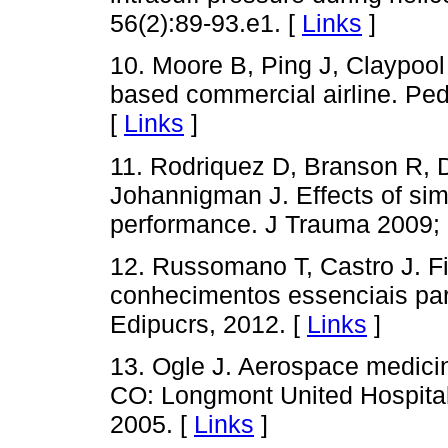
56(2):89-93.e1. [
Links
]
10. Moore B, Ping J, Claypool
based commercial airline. Ped
[
Links
]
11. Rodriquez D, Branson R, 
Johannigman J. Effects of simu
performance. J Trauma 2009; 
12. Russomano T, Castro J. Fi
conhecimentos essenciais par
Edipucrs, 2012. [
Links
]
13. Ogle J. Aerospace medici
CO: Longmont United Hospital,
2005. [
Links
]