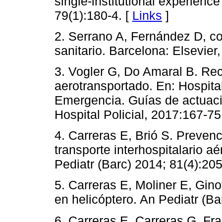
single-institutional experience
79(1):180-4. [
Links
]
2. Serrano A, Fernández D, co
sanitario. Barcelona: Elsevier
3. Vogler G, Do Amaral B. Re
aerotransportado. En: Hospita
Emergencia. Guías de actuac
Hospital Policial, 2017:167-75
4. Carreras E, Brió S. Preven
transporte interhospitalario aé
Pediatr (Barc) 2014; 81(4):205
5. Carreras E, Moliner E, Gino
en helicóptero. An Pediatr (Ba
6. Carreras E, Carreras G, Fra