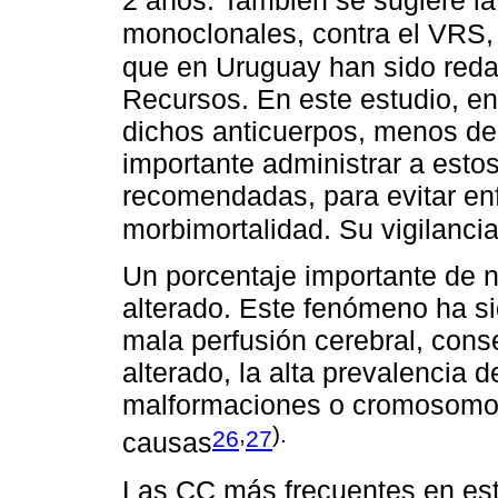
2 años. También se sugiere la
monoclonales, contra el VRS
que en Uruguay han sido reda
Recursos. En este estudio, ent
dichos anticuerpos, menos de 
importante administrar a esto
recomendadas, para evitar e
morbimortalidad. Su vigilancia
Un porcentaje importante de n
alterado. Este fenómeno ha s
mala perfusión cerebral, con
alterado, la alta prevalencia 
malformaciones o cromosomop
,
).
26
27
causas
Las CC más frecuentes en esta