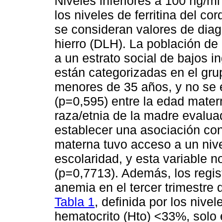
Niveles inferiores a 100 ng/m
los niveles de ferritina del c
se consideran valores de diagn
hierro (DLH). La población d
a un estrato social de bajos 
están categorizadas en el gr
menores de 35 años, y no se e
(p=0,595) entre la edad matern
raza/etnia de la madre evalua
establecer una asociación con
materna tuvo acceso a un niv
escolaridad, y esta variable 
(p=0,7713). Además, los regis
anemia en el tercer trimestre
Tabla 1
, definida por los nive
hematocrito (Hto) <33%, solo e