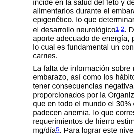
incide en la salud del feto y d
alimentarios durante el emba
epigenético, lo que determina
,
1
2
el desarrollo neurológico
. 
aporte adecuado de energía, p
lo cual es fundamental un con
carnes.
La falta de información sobre
embarazo, así como los hábito
tener consecuencias negativas 
proporcionados por la Organi
que en todo el mundo el 30% 
padecen anemia, lo que corre
requerimientos de hierro est
5
mg/día
. Para lograr este niv