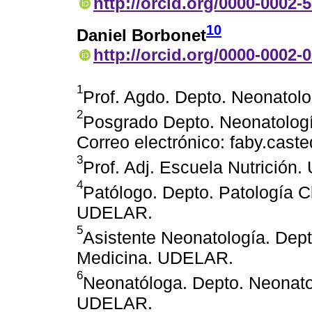
http://orcid.org/0000-0002-
10
Daniel Borbonet
http://orcid.org/0000-0002-
1
Prof. Agdo. Depto. Neonatol
2
Posgrado Depto. Neonatolog
Correo electrónico: faby.ca
3
Prof. Adj. Escuela Nutrición
4
Patólogo. Depto. Patología C
UDELAR.
5
Asistente Neonatología. Dept
Medicina. UDELAR.
6
Neonatóloga. Depto. Neonato
UDELAR.