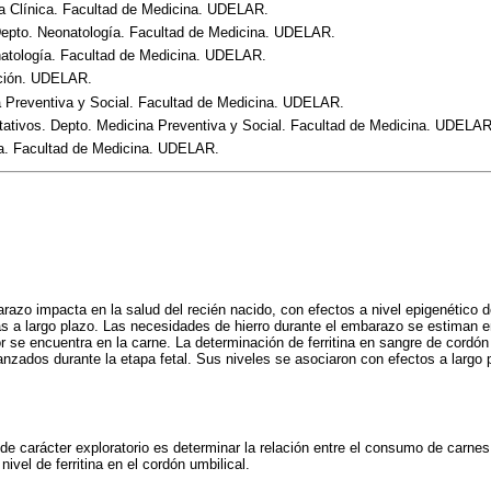
ía Clínica. Facultad de Medicina. UDELAR.
Depto. Neonatología. Facultad de Medicina. UDELAR.
atología. Facultad de Medicina. UDELAR.
ición. UDELAR.
a Preventiva y Social. Facultad de Medicina. UDELAR.
tativos. Depto. Medicina Preventiva y Social. Facultad de Medicina. UDELAR
ía. Facultad de Medicina. UDELAR.
barazo impacta en la salud del recién nacido, con efectos a nivel epigenético
 a largo plazo. Las necesidades de hierro durante el embarazo se estiman en
se encuentra en la carne. La determinación de ferritina en sangre de cordón 
anzados durante la etapa fetal. Sus niveles se asociaron con efectos a largo p
 de carácter exploratorio es determinar la relación entre el consumo de carnes 
nivel de ferritina en el cordón umbilical.