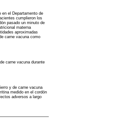
ño en el Departamento de
acientes cumplieron los
ordón pasado un minuto de
utricional materna
antidades aproximadas
 de carne vacuna como
o de carne vacuna durante
ierro y de carne vacuna
rritina medido en el cordón
fectos adversos a largo