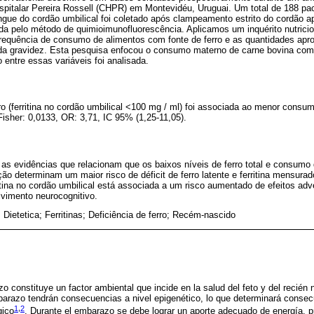
spitalar Pereira Rossell (CHPR) em Montevidéu, Uruguai. Um total de 188 pa
angue do cordão umbilical foi coletado após clampeamento estrito do cordão 
dida pelo método de quimioimunofluorescência. Aplicamos um inquérito nutricio
 frequência de consumo de alimentos com fonte de ferro e as quantidades a
 da gravidez. Esta pesquisa enfocou o consumo materno de carne bovina como 
 entre essas variáveis foi analisada.
erro (ferritina no cordão umbilical <100 mg / ml) foi associada ao menor consu
Fisher: 0,0133, OR: 3,71, IC 95% (1,25-11,05).
as evidências que relacionam que os baixos níveis de ferro total e consumo 
ção determinam um maior risco de déficit de ferro latente e ferritina mensurad
itina no cordão umbilical está associada a um risco aumentado de efeitos ad
lvimento neurocognitivo.
 Dietetica; Ferritinas; Deficiência de ferro; Recém-nascido
o constituye un factor ambiental que incide en la salud del feto y del recién 
barazo tendrán consecuencias a nivel epigenético, lo que determinará consec
1
,
2
gico
. Durante el embarazo se debe lograr un aporte adecuado de energía, p