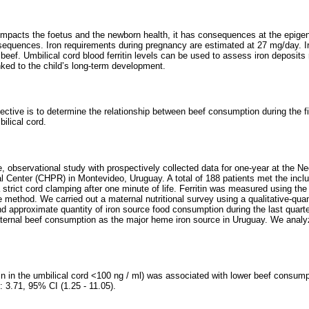
 impacts the foetus and the newborn health, it has consequences at the epige
sequences. Iron requirements during pregnancy are estimated at 27 mg/day. Ir
 beef. Umbilical cord blood ferritin levels can be used to assess iron deposits
linked to the child’s long-term development.
jective is to determine the relationship between beef consumption during the f
bilical cord.
e, observational study with prospectively collected data for one-year at the 
l Center (CHPR) in Montevideo, Uruguay. A total of 188 patients met the inclu
a strict cord clamping after one minute of life. Ferritin was measured using the
thod. We carried out a maternal nutritional survey using a qualitative-qua
 approximate quantity of iron source food consumption during the last quarte
ernal beef consumption as the major heme iron source in Uruguay. We analyz
ritin in the umbilical cord <100 ng / ml) was associated with lower beef consum
: 3.71, 95% CI (1.25 - 11.05).