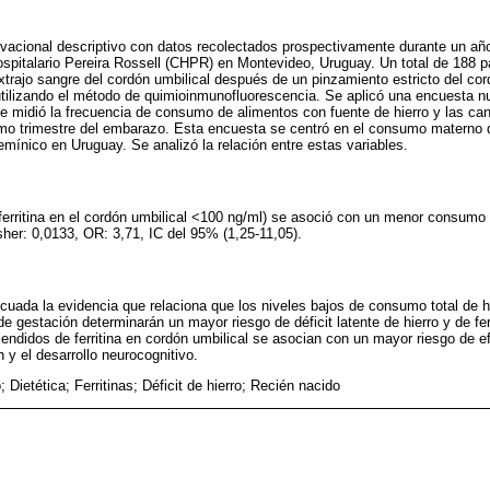
rvacional descriptivo con datos recolectados prospectivamente durante un a
spitalario Pereira Rossell (CHPR) en Montevideo, Uruguay. Un total de 188 p
 extrajo sangre del cordón umbilical después de un pinzamiento estricto del c
ó utilizando el método de quimioinmunofluorescencia. Se aplicó una encuesta n
 que midió la frecuencia de consumo de alimentos con fuente de hierro y las c
imo trimestre del embarazo. Esta encuesta se centró en el consumo materno
hemínico en Uruguay. Se analizó la relación entre estas variables.
ro (ferritina en el cordón umbilical <100 ng/ml) se asoció con un menor consum
sher: 0,0133, OR: 3,71, IC del 95% (1,25-11,05).
cuada la evidencia que relaciona que los niveles bajos de consumo total de h
 de gestación determinarán un mayor riesgo de déficit latente de hierro y de fe
cendidos de ferritina en cordón umbilical se asocian con un mayor riesgo de e
n y el desarrollo neurocognitivo.
Dietética; Ferritinas; Déficit de hierro; Recién nacido