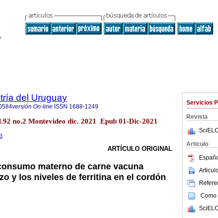
tría del Uruguay
Servicios 
0584
versión On-line
ISSN
1688-1249
Revista
ol.92 no.2 Montevideo dic. 2021 Epub 01-Dic-2021
SciELO
.3
Articulo
ARTÍCULO ORIGINAL
Españo
l consumo materno de carne vacuna
Articu
o y los niveles de ferritina en el cordón
Referen
Como c
SciELO