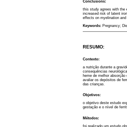
Conclusions:
this study agrees with the
increased risk of latent iro
effects on myelination and
Keywords:
Pregnancy; Diet
RESUMO:
Contexto:
a nutrição durante a gravi
consequências neurológica
heme de melhor absorção e
avaliar os depósitos de fe
das crianças.
Objetivos:
o objetivo deste estudo ex
gestação e o nível de ferri
Métodos:
foi realizado um estudo o