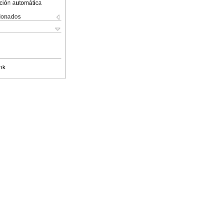
ción automática
cionados
nk