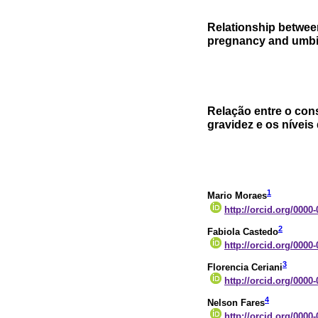
Relationship betwee
pregnancy and umbili
Relação entre o con
gravidez e os níveis 
1
Mario Moraes
http://orcid.org/0000
2
Fabiola Castedo
http://orcid.org/0000
3
Florencia Ceriani
http://orcid.org/0000
4
Nelson Fares
http://orcid.org/0000