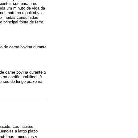
cientes cumpriram os
após um minuto de vida da
nal materno (qualitativo-
proximadas consumidas
principal fonte de ferro
mo de carne bovina durante
de carne bovina durante o
o no cordão umbilical. A
versos de longo prazo na
nacido. Los hábitos
uencias a largo plazo
roteínas, minerales y