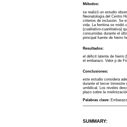
Métodos:
se realizó un estudio obse
Neonatología del Centro Ho
criterios de inclusión. Se
vida. La ferritina se midi
(cualitativo-cuantitativa)
consumidas durante el últ
principal fuente de hierro 
Resultados:
el déficit latente de hier
el embarazo. Valor p de Fi
Conclusiones:
este estudio considera ade
durante el tercer trimestre
umbilical. Los niveles des
plazo sobre la mielinizació
Palabras clave:
Embarazo; 
SUMMARY: