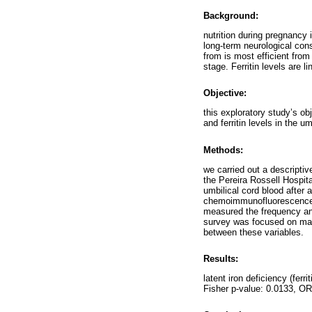
Background:
nutrition during pregnancy
long-term neurological con
from is most efficient from
stage. Ferritin levels are 
Objective:
this exploratory study’s ob
and ferritin levels in the um
Methods:
we carried out a descriptiv
the Pereira Rossell Hospita
umbilical cord blood after 
chemoimmunofluorescence me
measured the frequency and
survey was focused on mat
between these variables.
Results:
latent iron deficiency (fer
Fisher p-value: 0.0133, OR