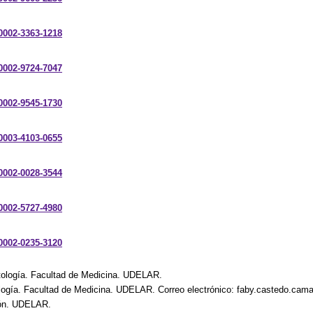
-0002-3363-1218
-0002-9724-7047
-0002-9545-1730
-0003-4103-0655
-0002-0028-3544
-0002-5727-4980
-0002-0235-3120
tología. Facultad de Medicina. UDELAR.
logía. Facultad de Medicina. UDELAR. Correo electrónico: faby.castedo.c
ción. UDELAR.