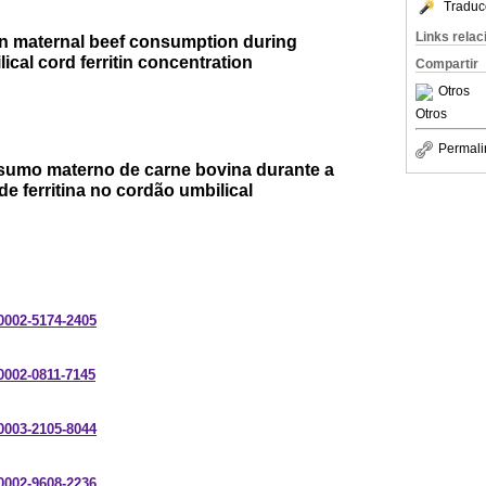
Traduc
Links rela
n maternal beef consumption during
cal cord ferritin concentration
Compartir
Otros
Otros
Permali
sumo materno de carne bovina durante a
de ferritina no cordão umbilical
-0002-5174-2405
-0002-0811-7145
-0003-2105-8044
-0002-9608-2236