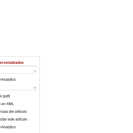
Personalizados
 Analytics
l (pdf)
lo en XML
cias del artículo
itar este artículo
 Analytics