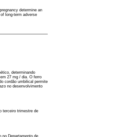
g pregnancy determine an
k of long-term adverse
nético, determinando
em 27 mg / dia. O ferro
o cordão umbilical permite
prazo no desenvolvimento
 terceiro trimestre de
no no Departamento de