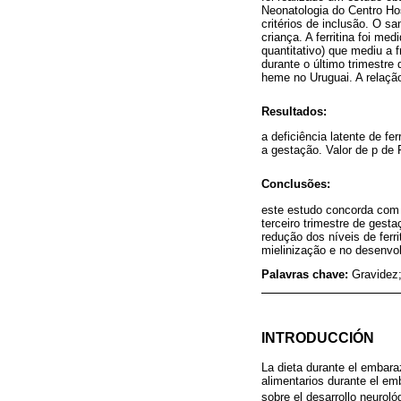
Neonatologia do Centro Ho
critérios de inclusão. O s
criança. A ferritina foi me
quantitativo) que mediu a
durante o último trimestre
heme no Uruguai. A relação
Resultados:
a deficiência latente de f
a gestação. Valor de p de 
Conclusões:
este estudo concorda com 
terceiro trimestre de gesta
redução dos níveis de ferr
mielinização e no desenvo
Palavras chave:
Gravidez;
INTRODUCCIÓN
La dieta durante el embaraz
alimentarios durante el em
sobre el desarrollo neuroló