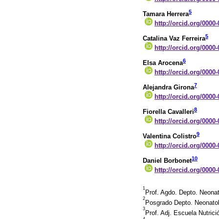
5
Tamara Herrera
http://orcid.org/0000
5
Catalina Vaz Ferreira
http://orcid.org/0000
6
Elsa Arocena
http://orcid.org/0000
7
Alejandra Girona
http://orcid.org/0000
8
Fiorella Cavalleri
http://orcid.org/0000
9
Valentina Colistro
http://orcid.org/0000
10
Daniel Borbonet
http://orcid.org/0000
1
Prof. Agdo. Depto. Neona
2
Posgrado Depto. Neonato
3
Prof. Adj. Escuela Nutri