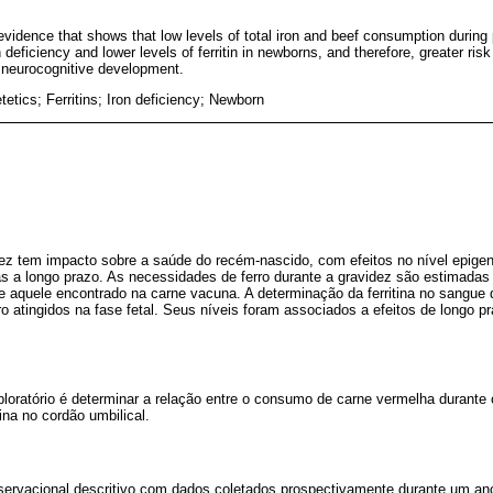
 evidence that shows that low levels of total iron and beef consumption durin
n deficiency and lower levels of ferritin in newborns, and therefore, greater ris
 neurocognitive development.
etics; Ferritins; Iron deficiency; Newborn
dez tem impacto sobre a saúde do recém-nascido, com efeitos no nível epige
s a longo prazo. As necessidades de ferro durante a gravidez são estimadas 
 aquele encontrado na carne vacuna. A determinação da ferritina no sangue d
rro atingidos na fase fetal. Seus níveis foram associados a efeitos de longo 
ploratório é determinar a relação entre o consumo de carne vermelha durante o
tina no cordão umbilical.
bservacional descritivo com dados coletados prospectivamente durante um a