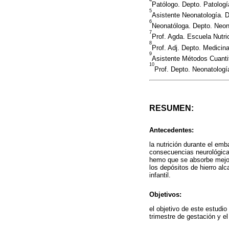
4
Patólogo. Depto. Patolog
5
Asistente Neonatología. 
6
Neonatóloga. Depto. Neon
7
Prof. Agda. Escuela Nutr
8
Prof. Adj. Depto. Medicin
9
Asistente Métodos Cuanti
10
Prof. Depto. Neonatolog
RESUMEN:
Antecedentes:
la nutrición durante el em
consecuencias neurológicas
hemo que se absorbe mejor 
los depósitos de hierro alc
infantil.
Objetivos:
el objetivo de este estudio
trimestre de gestación y el 