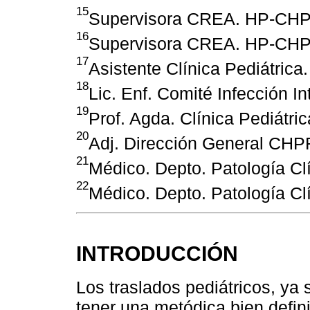
15
Supervisora CREA. HP-CH
16
Supervisora CREA. HP-CH
17
Asistente Clínica Pediátric
18
Lic. Enf. Comité Infección 
19
Prof. Agda. Clínica Pediátr
20
Adj. Dirección General CH
21
Médico. Depto. Patología C
22
Médico. Depto. Patología C
INTRODUCCIÓN
Los traslados pediátricos, ya s
tener una metódica bien defin