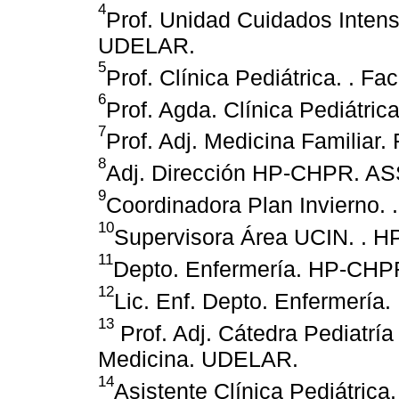
4
Prof. Unidad Cuidados Intens
UDELAR.
5
Prof. Clínica Pediátrica. . 
6
Prof. Agda. Clínica Pediátri
7
Prof. Adj. Medicina Familiar
8
Adj. Dirección HP-CHPR. AS
9
Coordinadora Plan Invierno
10
Supervisora Área UCIN. . 
11
Depto. Enfermería. HP-CHP
12
Lic. Enf. Depto. Enfermerí
13
Prof. Adj. Cátedra Pediatría
Medicina. UDELAR.
14
Asistente Clínica Pediátric