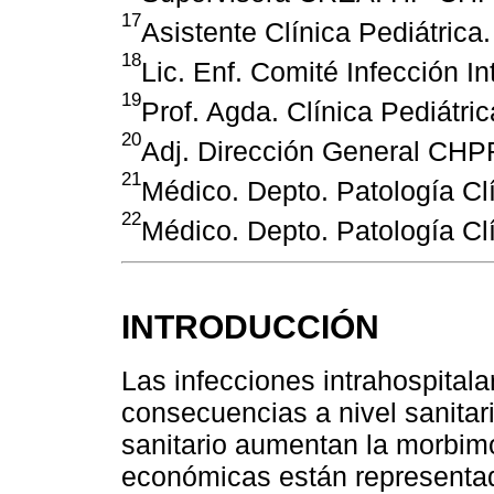
17
Asistente Clínica Pediátric
18
Lic. Enf. Comité Infección 
19
Prof. Agda. Clínica Pediátr
20
Adj. Dirección General CH
21
Médico. Depto. Patología C
22
Médico. Depto. Patología C
INTRODUCCIÓN
Las infecciones intrahospitala
consecuencias a nivel sanitari
sanitario aumentan la morbim
económicas están representad