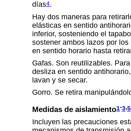
4
días
.
Hay dos maneras para retirarl
elásticas en sentido antihorari
inferior, sosteniendo el tapab
sostener ambos lazos por los 
en sentido horario hasta retir
Gafas. Son reutilizables. Para 
desliza en sentido antihorario
lavan y se secar.
Gorro. Se retira manipulándolo
-
,
1
3
5
Medidas de aislamiento
Incluyen las precauciones est
mecanismos de transmisión aér