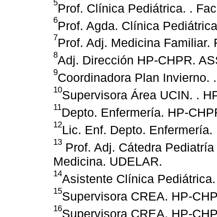
5
Prof. Clínica Pediátrica. . 
6
Prof. Agda. Clínica Pediátri
7
Prof. Adj. Medicina Familiar
8
Adj. Dirección HP-CHPR. AS
9
Coordinadora Plan Invierno
10
Supervisora Área UCIN. . 
11
Depto. Enfermería. HP-CHP
12
Lic. Enf. Depto. Enfermerí
13
Prof. Adj. Cátedra Pediatría
Medicina. UDELAR.
14
Asistente Clínica Pediátric
15
Supervisora CREA. HP-CH
16
Supervisora CREA. HP-CH