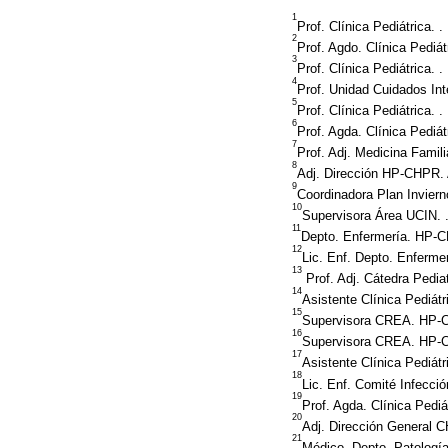
1
Prof. Clínica Pediátrica.
2
Prof. Agdo. Clínica Pediá
3
Prof. Clínica Pediátrica.
4
Prof. Unidad Cuidados In
5
Prof. Clínica Pediátrica.
6
Prof. Agda. Clínica Pediá
7
Prof. Adj. Medicina Famil
8
Adj. Dirección HP-CHPR.
9
Coordinadora Plan Invie
10
Supervisora Área UCIN.
11
Depto. Enfermería. HP-
12
Lic. Enf. Depto. Enferm
13
Prof. Adj. Cátedra Pedia
14
Asistente Clínica Pediá
15
Supervisora CREA. HP-
16
Supervisora CREA. HP-
17
Asistente Clínica Pediát
18
Lic. Enf. Comité Infecci
19
Prof. Agda. Clínica Pedi
20
Adj. Dirección General
21
Médico. Depto. Patologí