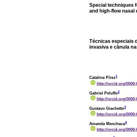
Special techniques f
and high-flow nasal
Técnicas especiais d
invasiva e cânula nas
1
Catalina Pírez
http://orcid.org/0000
2
Gabriel Peluffo
http://orcid.org/0000
3
Gustavo Giachetto
http://orcid.org/0000
4
Amanda Menchaca
http://orcid.org/0000