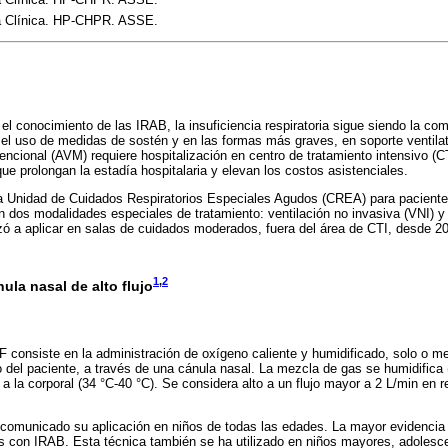
a Clínica. HP-CHPR. ASSE.
el conocimiento de las IRAB, la insuficiencia respiratoria sigue siendo la co
el uso de medidas de sostén y en las formas más graves, en soporte ventilat
encional (AVM) requiere hospitalización en centro de tratamiento intensivo (C
ue prolongan la estadía hospitalaria y elevan los costos asistenciales.
a Unidad de Cuidados Respiratorios Especiales Agudos (CREA) para pacien
 dos modalidades especiales de tratamiento: ventilación no invasiva (VNI) y c
 a aplicar en salas de cuidados moderados, fuera del área de CTI, desde 
1
,
2
ula nasal de alto flujo
 consiste en la administración de oxígeno caliente y humidificado, solo o me
rio del paciente, a través de una cánula nasal. La mezcla de gas se humidific
a la corporal (34 °C-40 °C). Se considera alto a un flujo mayor a 2 L/min en 
a comunicado su aplicación en niños de todas las edades. La mayor evidencia
s con IRAB. Esta técnica también se ha utilizado en niños mayores, adolesce