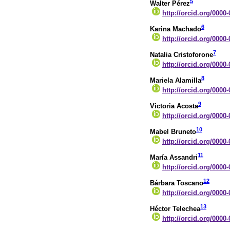
5
Walter Pérez
http://orcid.org/0000
6
Karina Machado
http://orcid.org/0000
7
Natalia Cristoforone
http://orcid.org/0000
8
Mariela Alamilla
http://orcid.org/0000
9
Victoria Acosta
http://orcid.org/0000
10
Mabel Bruneto
http://orcid.org/0000
11
María Assandri
http://orcid.org/0000
12
Bárbara Toscano
http://orcid.org/0000
13
Héctor Telechea
http://orcid.org/0000