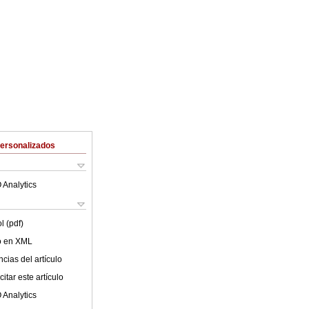
Personalizados
 Analytics
l (pdf)
lo en XML
cias del artículo
itar este artículo
 Analytics