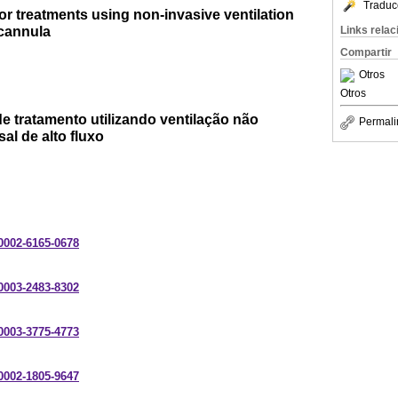
Traduc
or treatments using non-invasive ventilation
 cannula
Links rela
Compartir
Otros
Otros
e tratamento utilizando ventilação não
Permali
al de alto fluxo
-0002-6165-0678
-0003-2483-8302
-0003-3775-4773
-0002-1805-9647