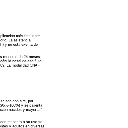
mplicación más frecuente.
orio. La asistencia
TI) y no está exenta de
tes menores de 24 meses
ánula nasal de alto flujo
2009. La modalidad CNAF
zclado con aire, por
a (95%-100%) y se calienta
recién nacidos y mayor a 4
 con respecto a su uso se
ntes y adultos en diversas