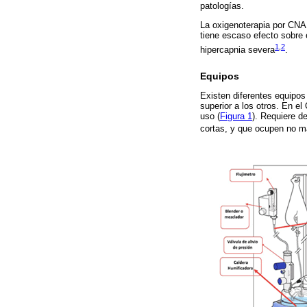
patologías.
La oxigenoterapia por CNAF
tiene escaso efecto sobre 
1
,
2
hipercapnia severa
.
Equipos
Existen diferentes equipos
superior a los otros. En e
uso (
Figura 1
). Requiere de
cortas, y que ocupen no má