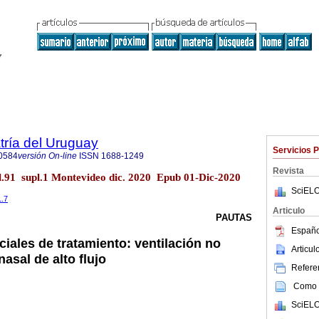
tría del Uruguay
Servicios 
0584
versión On-line
ISSN
1688-1249
Revista
ol.91 supl.1 Montevideo dic. 2020 Epub 01-Dic-2020
SciELO
1.7
Articulo
PAUTAS
Españo
iales de tratamiento: ventilación no
Articu
nasal de alto flujo
Referen
Como c
SciELO