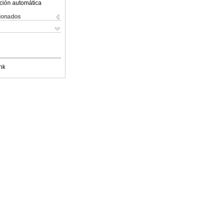
ción automática
cionados
nk