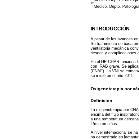
22
Médico. Depto. Patologí
INTRODUCCIÓN
A pesar de los avances en 
Su tratamiento se basa en 
ventilatoria mecánica conv
riesgos y complicaciones q
En el HP-CHPR funciona l
con IRAB grave. Se aplican
(CNAF). La VNI se comenzó
se inició en el año 2011.
Oxigenoterapia por cán
Definición
La oxigenoterapia por CNAF
encima del flujo inspirato
a una temperatura cercana 
L/min en niños.
A nivel internacional se h
ha demostrado en lactante