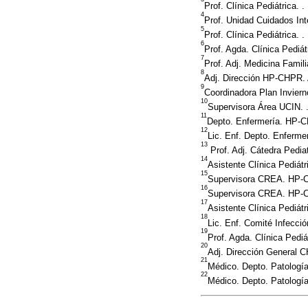
Prof. Clínica Pediátrica.
4
Prof. Unidad Cuidados In
5
Prof. Clínica Pediátrica.
6
Prof. Agda. Clínica Pediá
7
Prof. Adj. Medicina Famil
8
Adj. Dirección HP-CHPR.
9
Coordinadora Plan Invie
10
Supervisora Área UCIN.
11
Depto. Enfermería. HP-
12
Lic. Enf. Depto. Enferm
13
Prof. Adj. Cátedra Pedia
14
Asistente Clínica Pediá
15
Supervisora CREA. HP-
16
Supervisora CREA. HP-
17
Asistente Clínica Pediát
18
Lic. Enf. Comité Infecci
19
Prof. Agda. Clínica Pedi
20
Adj. Dirección General
21
Médico. Depto. Patologí
22
Médico. Depto. Patologí