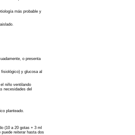
 etiología más probable y
aislado.
decuadamente, o presenta
fisiológico) y glucosa al
el niño ventilando
as necesidades del
ico planteado.
do (10 a 20 gotas + 3 ml
e puede reiterar hasta dos