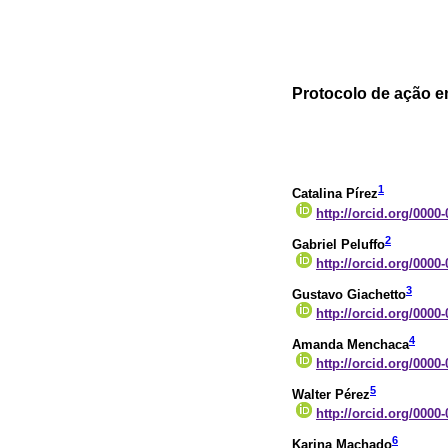
Protocolo de ação 
1
Catalina Pírez
http://orcid.org/0000
2
Gabriel Peluffo
http://orcid.org/0000
3
Gustavo Giachetto
http://orcid.org/0000
4
Amanda Menchaca
http://orcid.org/0000
5
Walter Pérez
http://orcid.org/0000
6
Karina Machado