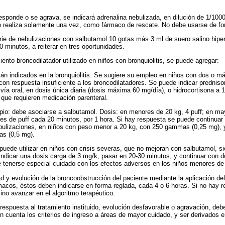
responde o se agrava, se indicará adrenalina nebulizada, en dilución de 1/100
Se realiza solamente una vez, como fármaco de rescate. No debe usarse de fo
serie de nebulizaciones con salbutamol 10 gotas más 3 ml de suero salino hip
 minutos, a reiterar en tres oportunidades.
ento broncodilatador utilizado en niños con bronquiolitis, se puede agregar:
stán indicados en la bronquiolitis. Se sugiere su empleo en niños con dos o m
con respuesta insuficiente a los broncodilatadores. Se puede indicar predniso
 vía oral, en dosis única diaria (dosis máxima 60 mg/día), o hidrocortisona a
 que requieren medicación parenteral.
opio: debe asociarse a salbutamol. Dosis: en menores de 20 kg, 4 puff; en ma
ries de puff cada 20 minutos, por 1 hora. Si hay respuesta se puede continuar
ebulizaciones, en niños con peso menor a 20 kg, con 250 gammas (0,25 mg), 
s (0,5 mg).
e puede utilizar en niños con crisis severas, que no mejoran con salbutamol, 
ndicar una dosis carga de 3 mg/k, pasar en 20-30 minutos, y continuar con 
 tenerse especial cuidado con los efectos adversos en los niños menores de
d y evolución de la broncoobstrucción del paciente mediante la aplicación del
macos, éstos deben indicarse en forma reglada, cada 4 o 6 horas. Si no hay 
sino avanzar en el algoritmo terapéutico.
espuesta al tratamiento instituido, evolución desfavorable o agravación, de
n cuenta los criterios de ingreso a áreas de mayor cuidado, y ser derivados 