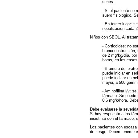
series.
- Si el paciente no 
suero fisiológico. 
- En tercer lugar: 
nebulización cada 20
Niños con SBOL. Al tratami
- Corticoides: no e
broncoobstrucción, 
de 2 mg/kg/día, por
horas, en los casos
- Bromuro de ipratr
puede iniciar en se
puede indicar en n
mayor, a 500 gamma
- Aminofilina i/v: s
fármaco. Se puede i
0,6 mg/k/hora. Debe
Debe evaluarse la severida
Si hay respuesta a los fár
insistirse con el fármaco, 
Los pacientes con escasa r
de riesgo. Deben tenerse e