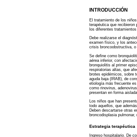
INTRODUCCIÓN
El tratamiento de los niño
terapéutica que recibieron
los diferentes tratamientos
Debe realizarse el diagnóst
examen físico, y los antec
crisis broncoobstructiva, 
Se define como bronquiolit
aérea inferior, con afectac
bronquiolitis al primer epi
respiratorias altas, que a
brotes epidémicos, sobre t
aguda baja (IRAB), de cons
etiología más frecuente es
como rinovirus, adenoviru
presentan en forma aislada
Los niños que han presenta
todo aquellos, que además
Deben descartarse otras e
broncodisplasia pulmonar, 
Estrategia terapéutica
Ingreso hospitalario. De co