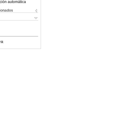
ción automática
cionados
nk