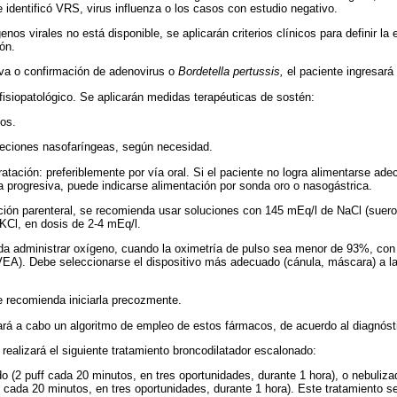
 identificó VRS, virus influenza o los casos con estudio negativo.
genos virales no está disponible, se aplicarán criterios clínicos para definir la
ión.
iva o confirmación de adenovirus o
Bordetella pertussis,
el paciente ingresará 
fisiopatológico. Se aplicarán medidas terapéuticas de sostén:
dos.
reciones nasofaríngeas, según necesidad.
ratación: preferiblemente por vía oral. Si el paciente no logra alimentarse a
ria progresiva, puede indicarse alimentación por sonda oro o nasogástrica.
ación parenteral, se recomienda usar soluciones con 145 mEq/l de NaCl (suero 
KCl, en dosis de 2-4 mEq/l.
a administrar oxígeno, cuando la oximetría de pulso sea menor de 93%, con 
VEA). Debe seleccionarse el dispositivo más adecuado (cánula, máscara) a l
Se recomienda iniciarla precozmente.
ará a cabo un algoritmo de empleo de estos fármacos, de acuerdo al diagnóst
 realizará el siguiente tratamiento broncodilatador escalonado:
do (2 puff cada 20 minutos, en tres oportunidades, durante 1 hora), o nebuliza
, cada 20 minutos, en tres oportunidades, durante 1 hora). Este tratamiento s