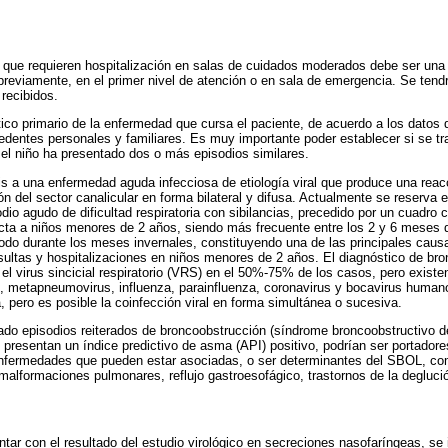
s que requieren hospitalización en salas de cuidados moderados debe ser una 
 previamente, en el primer nivel de atención o en sala de emergencia. Se tend
 recibidos.
ico primario de la enfermedad que cursa el paciente, de acuerdo a los datos de 
edentes personales y familiares. Es muy importante poder establecer si se tra
o el niño ha presentado dos o más episodios similares.
is a una enfermedad aguda infecciosa de etiología viral que produce una reacc
ión del sector canalicular en forma bilateral y difusa. Actualmente se reserva 
sodio agudo de dificultad respiratoria con sibilancias, precedido por un cuadro c
fecta a niños menores de 2 años, siendo más frecuente entre los 2 y 6 meses
odo durante los meses invernales, constituyendo una de las principales causas
ultas y hospitalizaciones en niños menores de 2 años. El diagnóstico de bronqu
 el virus sincicial respiratorio (VRS) en el 50%-75% de los casos, pero exist
s, metapneumovirus, influenza, parainfluenza, coronavirus y bocavirus human
, pero es posible la coinfección viral en forma simultánea o sucesiva.
do episodios reiterados de broncoobstrucción (síndrome broncoobstructivo d
 presentan un índice predictivo de asma (API) positivo, podrían ser portado
nfermedades que pueden estar asociadas, o ser determinantes del SBOL, como
malformaciones pulmonares, reflujo gastroesofágico, trastornos de la deglució
ntar con el resultado del estudio virológico en secreciones nasofaríngeas, se 