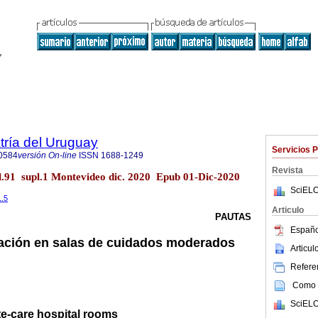
tría del Uruguay
Servicios 
0584
versión On-line
ISSN
1688-1249
Revista
ol.91 supl.1 Montevideo dic. 2020 Epub 01-Dic-2020
SciELO
1.5
Articulo
PAUTAS
Españo
uación en salas de cuidados moderados
Articu
Referen
Como c
SciELO
te-care hospital rooms