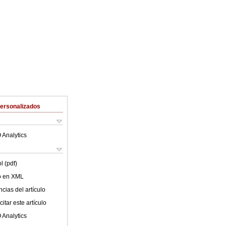
Personalizados
 Analytics
l (pdf)
lo en XML
cias del artículo
itar este artículo
 Analytics