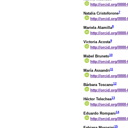
http://orcid.org/0000
7
Natalia Cristoforone
http://orcid.org/0000
8
Mariela Alamilla
http://orcid.org/0000
9
Victoria Acosta
http://orcid.org/0000
10
Mabel Bruneto
http://orcid.org/0000
11
María Assandri
http://orcid.org/0000
12
Bárbara Toscano
http://orcid.org/0000
13
Héctor Telechea
http://orcid.org/0000
14
Eduardo Rompani
http://orcid.org/0000
15
Fabiana Morosini