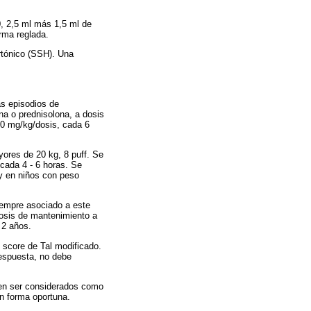
0, 2,5 ml más 1,5 ml de
rma reglada.
ertónico (SSH). Una
ás episodios de
na o prednisolona, a dosis
 10 mg/kg/dosis, cada 6
yores de 20 kg, 8 puff. Se
 cada 4 - 6 horas. Se
y en niños con peso
siempre asociado a este
dosis de mantenimiento a
 2 años.
 score de Tal modificado.
respuesta, no debe
ben ser considerados como
en forma oportuna.