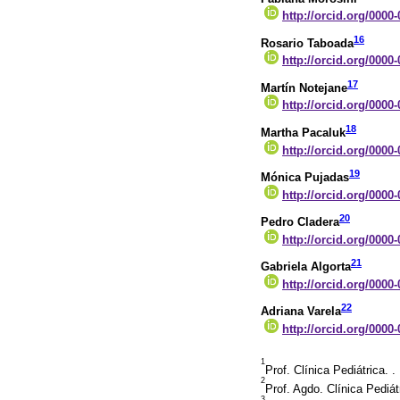
http://orcid.org/0000
16
Rosario Taboada
http://orcid.org/0000
17
Martín Notejane
http://orcid.org/0000
18
Martha Pacaluk
http://orcid.org/0000
19
Mónica Pujadas
http://orcid.org/0000
20
Pedro Cladera
http://orcid.org/0000
21
Gabriela Algorta
http://orcid.org/0000
22
Adriana Varela
http://orcid.org/0000
1
Prof. Clínica Pediátrica.
2
Prof. Agdo. Clínica Pediá
3