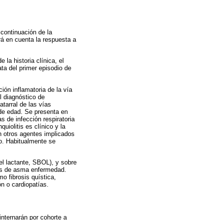
continuación de la
rá en cuenta la respuesta a
la historia clínica, el
ta del primer episodio de
ión inflamatoria de la vía
el diagnóstico de
atarral de las vías
 de edad. Se presenta en
 de infección respiratoria
iolitis es clínico y la
en otros agentes implicados
o. Habitualmente se
el lactante, SBOL), y sobre
res de asma enfermedad.
 fibrosis quística,
n o cardiopatías.
internarán por cohorte a