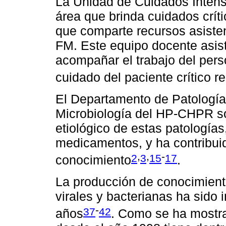
La Unidad de Cuidados Intens
área que brinda cuidados crít
que comparte recursos asiste
FM. Este equipo docente asist
acompañar el trabajo del pers
cuidado del paciente crítico re
El Departamento de Patología 
Microbiología del HP-CHPR son
etiológico de estas patologías
medicamentos, y ha contribui
,
,
-
2
3
15
17
conocimiento
.
La producción de conocimiento
virales y bacterianas ha sido 
-
37
42
años
. Como se ha mostra