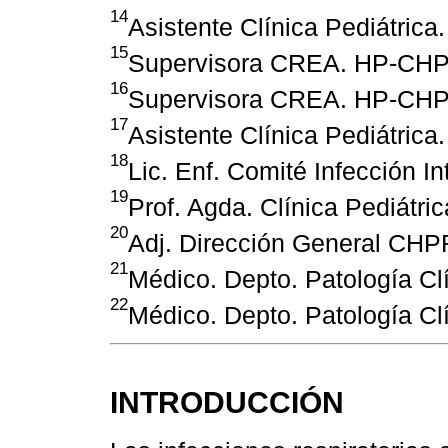
14
Asistente Clínica Pediátric
15
Supervisora CREA. HP-CH
16
Supervisora CREA. HP-CH
17
Asistente Clínica Pediátric
18
Lic. Enf. Comité Infección 
19
Prof. Agda. Clínica Pediátr
20
Adj. Dirección General CH
21
Médico. Depto. Patología C
22
Médico. Depto. Patología C
INTRODUCCIÓN