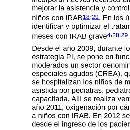
mejorar la asistencia y control
-
18
29
niños con IRAB
. En los 
identificar y optimizar el tra
,
,
4
28
29
meses con IRAB grave
.
Desde el año 2009, durante l
estrategia PI, se pone en fun
moderados un sector denomina
especiales agudos (CREA), q
se hospitalizan los niños de 
asistida por pediatras, pediat
capacitada. Allí se realiza ven
año 2011, oxigenación por cán
a niños con IRAB. En 2012 se
desde el ingreso de los pacie