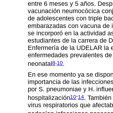
entre 6 meses y 5 años. Desp
vacunación neumocócica conju
de adolescentes con triple ba
embarazadas con vacuna de i
se incorporó en la actividad as
estudiantes de la carrera de 
Enfermería de la UDELAR la e
enfermedades prevalentes de l
,
8
10
neonatal
.
En ese momento ya se disponí
importancia de las infecciones
por S. pneumoniae y H. influ
-
10
14
hospitalización
. También
virus respiratorios que afecta