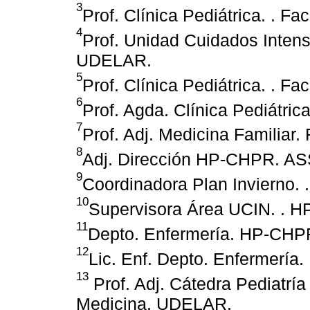
3
Prof. Clínica Pediátrica. . 
4
Prof. Unidad Cuidados Intens
UDELAR.
5
Prof. Clínica Pediátrica. . 
6
Prof. Agda. Clínica Pediátri
7
Prof. Adj. Medicina Familiar
8
Adj. Dirección HP-CHPR. AS
9
Coordinadora Plan Invierno
10
Supervisora Área UCIN. . 
11
Depto. Enfermería. HP-CHP
12
Lic. Enf. Depto. Enfermerí
13
Prof. Adj. Cátedra Pediatría
Medicina. UDELAR.