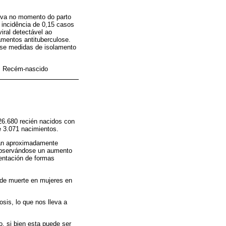
iva no momento do parto
 incidência de 0,15 casos
iral detectável ao
amentos antituberculose.
-se medidas de isolamento
z; Recém-nascido
 26.680 recién nacidos con
e 3.071 nacimientos.
iman aproximadamente
 observándose un aumento
sentación de formas
 de muerte en mujeres en
sis, lo que nos lleva a
, si bien esta puede ser