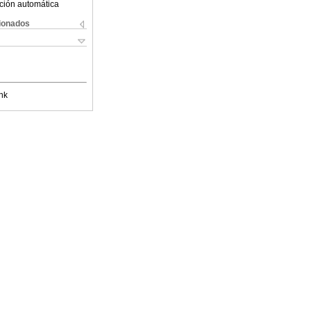
ción automática
cionados
nk