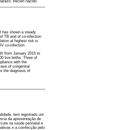
barazo; Recién nacido
 it has shown a steady
 of TB and of co-infection
tion at highest risk is
V co-infection.
rth from January 2015 to
0 live births. Three of
pliance with the
case of congenital
r the diagnosis of
lidade, tem registrado um
ência da apresentação de
cute na saúde perinatal e
ativas e a coinfecção pelo