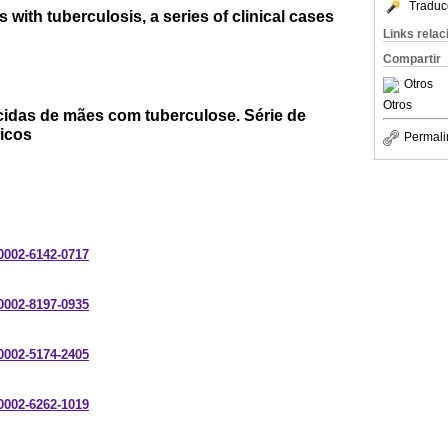
Traduc
with tuberculosis, a series of clinical cases
Links rela
Compartir
Otros
Otros
idas de mães com tuberculose. Série de
nicos
Permali
-0002-6142-0717
-0002-8197-0935
-0002-5174-2405
-0002-6262-1019