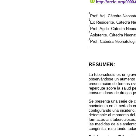
http://orcid.org/0000
1
Prof. Adj. Cátedra Neona
2
Ex Residente. Cátedra Ne
3
Prof. Agdo. Cátedra Neon
4
Asistente. Cátedra Neona
5
Prof. Cátedra Neonatolog
RESUMEN:
La tuberculosis es un grav
observándose un aumento so
presentación de formas evo
repercute sobre la salud 
consumidoras de drogas ps
Se presenta una serie de c
nacimiento en el período c
configurando una incidenci
detectable al momento del 
fármacos antituberculosos.
las medidas de aislamiento
congénita, resultando toda