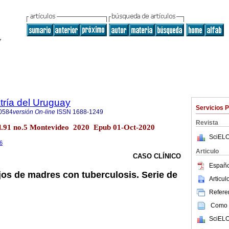
tría del Uruguay
Servicios 
0584
versión On-line
ISSN
1688-1249
Revista
ol.91 no.5 Montevideo 2020 Epub 01-Oct-2020
SciELO
.6
Articulo
CASO CLÍNICO
Españo
jos de madres con tuberculosis. Serie de
Articu
Referen
Como c
SciELO