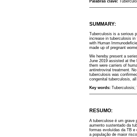
Palabras clave:
Tuberculo
SUMMARY:
Tuberculosis is a serious p
increase in tuberculosis in 
with Human Immunodeficienc
made up of pregnant women
We hereby present a series
June 2019 assisted at the P
them were carriers of huma
antiretroviral treatment. 
tuberculosis was confirmed
congenital tuberculosis, al
Key words:
Tuberculosis; 
RESUMO:
A tuberculose é um grave 
aumento sustentado da tub
formas evoluídas da TB e 
a população de maior risc