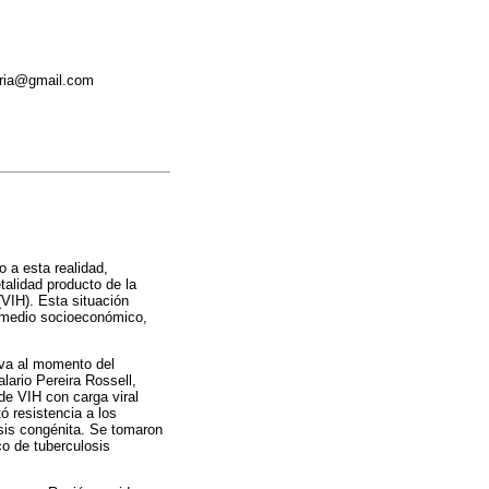
eria@gmail.com
 a esta realidad,
talidad producto de la
VIH). Esta situación
l medio socioeconómico,
iva al momento del
lario Pereira Rossell,
de VIH con carga viral
ó resistencia a los
sis congénita. Se tomaron
co de tuberculosis