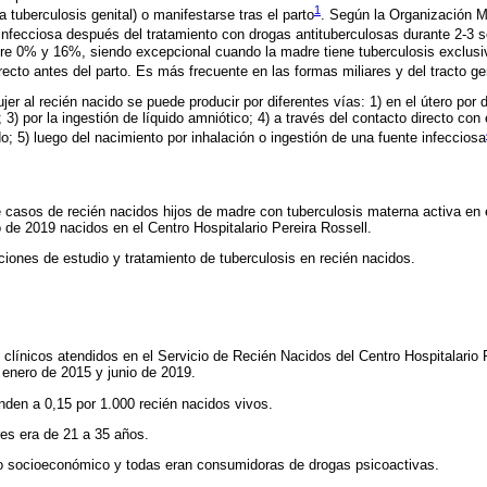
1
a tuberculosis genital) o manifestarse tras el parto
. Según la Organización M
infecciosa después del tratamiento con drogas antituberculosas durante 2-3
ntre 0% y 16%, siendo excepcional cuando la madre tiene tuberculosis exclu
recto antes del parto. Es más frecuente en las formas miliares y del tracto ge
jer al recién nacido se puede producir por diferentes vías: 1) en el útero po
; 3) por la ingestión de líquido amniótico; 4) a través del contacto directo con 
o; 5) luego del nacimiento por inhalación o ingestión de una fuente infecciosa
de casos de recién nacidos hijos de madre con tuberculosis materna activa en
o de 2019 nacidos en el Centro Hospitalario Pereira Rossell.
ciones de estudio y tratamiento de tuberculosis en recién nacidos.
clínicos atendidos en el Servicio de Recién Nacidos del Centro Hospitalario P
enero de 2015 y junio de 2019.
den a 0,15 por 1.000 recién nacidos vivos.
res era de 21 a 35 años.
 socioeconómico y todas eran consumidoras de drogas psicoactivas.