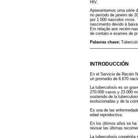
HIV.
Apresentamos uma série de
no período de janeiro de 2
por 1 000 nascidos vivos. 
nascimento devido à baixa 
Em relação aos recém-nasc
de contato e exames de pri
Palavras chave:
Tuberculo
INTRODUCCIÓN
En el Servicio de Recién N
un promedio de 6.670 nacim
La tuberculosis es un gra
270.000 casos y 23.000 mu
sostenido de la tuberculosi
evolucionadas y de la coin
Es una de las enfermedade
edad reproductiva.
En los últimos años se ha 
revisar las últimas recome
La tuberculosis congénita 