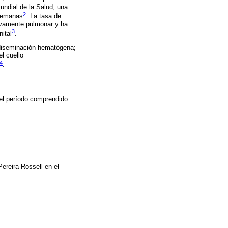
undial de la Salud, una
2
 semanas
. La tasa de
sivamente pulmonar y ha
3
nital
.
r diseminación hematógena;
el cuello
4
.
 el período comprendido
ereira Rossell en el