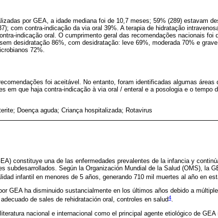
alizadas por GEA, a idade mediana foi de 10,7 meses; 59% (289) estavam des
7); com contra-indicação da via oral 39%. A terapia de hidratação intravenos
ntra-indicação oral. O cumprimento geral das recomendações nacionais foi 
 sem desidratação 86%, com desidratação: leve 69%, moderada 70% e grave 6
icrobianos 72%.
recomendações foi aceitável. No entanto, foram identificadas algumas áreas
es em que haja contra-indicação à via oral / enteral e a posologia e o tempo
erite; Doença aguda; Criança hospitalizada; Rotavirus
GEA) constituye una de las enfermedades prevalentes de la infancia y continú
es subdesarrollados. Según la Organización Mundial de la Salud (OMS), la G
idad infantil en menores de 5 años, generando 710 mil muertes al año en esta
por GEA ha disminuido sustancialmente en los últimos años debido a múltiple
4
 adecuado de sales de rehidratación oral, controles en salud
.
 literatura nacional e internacional como el principal agente etiológico de GEA