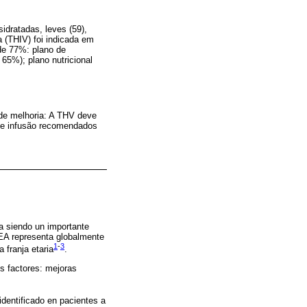
idratadas, leves (59),
a (THIV) foi indicada em
de 77%: plano de
5%); plano nutricional
 de melhoria: A THV deve
 de infusão recomendados
a siendo un importante
EA representa globalmente
1
-
3
 franja etaria
.
s factores: mejoras
 identificado en pacientes a