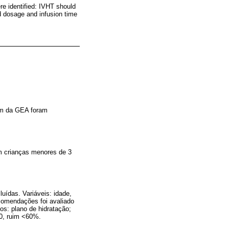
e identified: IVHT should
ed dosage and infusion time
gem da GEA foram
m crianças menores de 3
uídas. Variáveis: idade,
ecomendações foi avaliado
s: plano de hidratação;
60, ruim <60%.