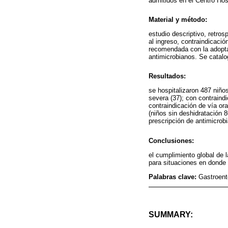
admitidos en el Centro Hos
Material y método:
estudio descriptivo, retro
al ingreso, contraindicaci
recomendada con la adoptad
antimicrobianos. Se catal
Resultados:
se hospitalizaron 487 niñ
severa (37); con contraind
contraindicación de vía or
(niños sin deshidratación
prescripción de antimicro
Conclusiones:
el cumplimiento global de 
para situaciones en donde e
Palabras clave:
Gastroent
SUMMARY: