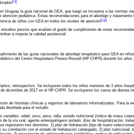
5
-
8
lizados
.
en Uruguay la guía nacional de GEA, que luego se incorpora a las normas nac
e atención pediátrica. Estas recomendaciones para el abordaje y tratamiento
9
,
10
sistencia de niños con GEA en todos los niveles de atención
.
l estudios previos que evalúen el grado de cumplimiento de estas recomenda
ribuir a mejorar la calidad asistencial.
mplimiento de las guías nacionales de abordaje terapéutico para GEA en niñ
ediátrico del Centro Hospitalario Pereira Rossell (HP-CHPR) durante los años
riptivo, retrospectivo. Se incluyeron todos los niños menores de 3 años hospi
 de diciembre de 2017 en el HP-CHPR. Se excluyeron los casos de diarrea intr
sión de historias clínicas y registros de laboratorio informatizados. Para la r
cada diseñada para el estudio.
s variables: edad, sexo, peso, talla, estado nutricional (índice de masa corpor
o de la vía oral, agente enteropatógeno aislado, días de hospitalización, trat
se registraron tres dominios: 1) plan de hidratación (tipo de suero selecciona
 su correlación con el estado de hidratación catalogado; 2) plan nutricional: t
ratación; 3) prescripción de antimicrobianos (antibiótico, motivo de indicación).