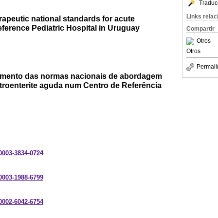
Traduc
Links rela
apeutic national standards for acute
reference Pediatric Hospital in Uruguay
Compartir
Otros
Otros
Permali
imento das normas nacionais de abordagem
stroenterite aguda num Centro de Referência
-0003-3834-0724
-0003-1988-6799
-0002-6042-6754