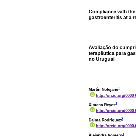
Compliance with ther
gastroenteritis at a 
Avaliação do cumpr
terapêutica para ga
no Uruguai
1
Martín Notejane
http://orcid.org/0000
2
Ximena Reyes
http://orcid.org/0000
2
Dalma Rodríguez
http://orcid.org/0000
1
Alejandra Vomero