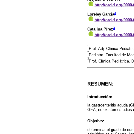
http://orcid.org/0000
3
Loreley García
http://orcid.org/0000
3
Catalina Pírez
http://orcid.org/0000
1
Prof. Adj. Clínica Pediát
2
Pediatra. Facultad de Me
3
Prof. Clínica Pediátrica.
RESUMEN:
Introducción:
la gastroenteritis aguda (
GEA, no existen estudios 
Objetivo:
determinar el grado de cu