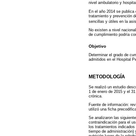
nivel ambulatorio y hospita
En el año 2014 se publica 
tratamiento y prevención d
sencillas y útiles en la a
No existen a nivel naciona
de cumplimiento podría cont
Objetivo
Determinar el grado de cu
admitidos en el Hospital P
METODOLOGÍA
Se realizó un estudio desc
1 de enero de 2015 y el 31
crónica.
Fuente de información: revi
utilizó una ficha precodifi
Se analizaron las siguiente
contraindicación para el us
los tratamientos indicados 
tiempo de administración) y
nutrición luego de la rehid