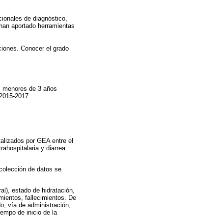
ionales de diagnóstico,
 han aportado herramientas
ciones. Conocer el grado
os menores de 3 años
 2015-2017.
talizados por GEA entre el
ahospitalaria y diarrea
ecolección de datos se
al), estado de hidratación,
amientos, fallecimientos. De
do, vía de administración,
iempo de inicio de la