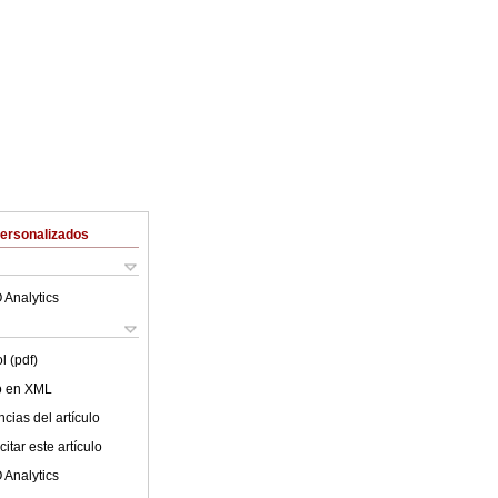
Personalizados
 Analytics
l (pdf)
lo en XML
cias del artículo
itar este artículo
 Analytics