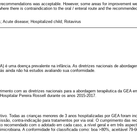
e recommendations was acceptable. However, some areas for improvement wer
where there is contraindication to the oral / enteral route and the recommend
s; Acute disease; Hospitalized child; Rotavirus
EA) é uma doença prevalente na infância. As diretrizes nacionais de aborda
ás ainda não há estudos avaliando sua conformidade.
rimento com as diretrizes nacionais para a abordagem terapêutica da GEA e
Hospitalar Pereira Rossell durante os anos 2015-2017.
ctivo. Todas as crianças menores de 3 anos hospitalizadas por GEA foram incl
issão, contra-indicação para tratamentos por via oral. O cumprimento das r
 recomendado com o adotado em cada caso, a nível geral e em três aspecto
ntimicrobiana. A conformidade foi classificada como: boa >80%, aceitável 79-