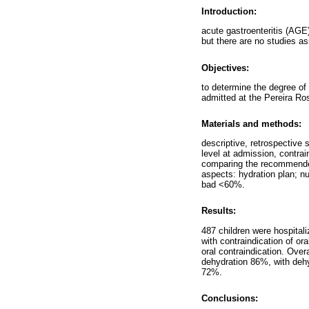
Introduction:
acute gastroenteritis (AGE
but there are no studies a
Objectives:
to determine the degree of
admitted at the Pereira Ro
Materials and methods:
descriptive, retrospective 
level at admission, contra
comparing the recommended 
aspects: hydration plan; n
bad <60%.
Results:
487 children were hospital
with contraindication of or
oral contraindication. Ove
dehydration 86%, with dehy
72%.
Conclusions: