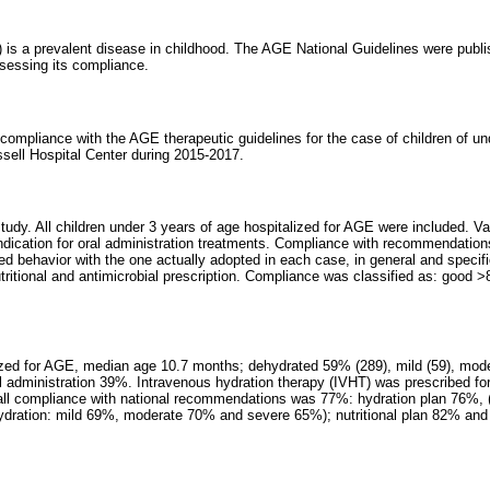
) is a prevalent disease in childhood. The AGE National Guidelines were publi
ssessing its compliance.
 compliance with the AGE therapeutic guidelines for the case of children of un
ssell Hospital Center during 2015-2017.
study. All children under 3 years of age hospitalized for AGE were included. Va
indication for oral administration treatments. Compliance with recommendatio
behavior with the one actually adopted in each case, in general and specific
utritional and antimicrobial prescription. Compliance was classified as: good 
ized for AGE, median age 10.7 months; dehydrated 59% (289), mild (59), moder
al administration 39%. Intravenous hydration therapy (IVHT) was prescribed fo
rall compliance with national recommendations was 77%: hydration plan 76%, (
dration: mild 69%, moderate 70% and severe 65%); nutritional plan 82% and a