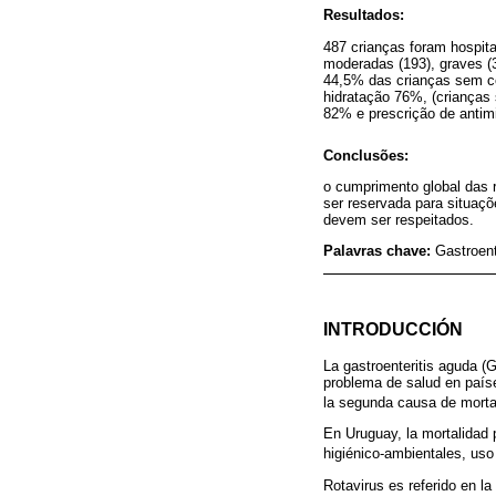
Resultados:
487 crianças foram hospit
moderadas (193), graves (3
44,5% das crianças sem co
hidratação 76%, (crianças
82% e prescrição de antim
Conclusões:
o cumprimento global das 
ser reservada para situaçõ
devem ser respeitados.
Palavras chave:
Gastroent
INTRODUCCIÓN
La gastroenteritis aguda (
problema de salud en país
la segunda causa de mortal
En Uruguay, la mortalidad 
higiénico-ambientales, uso
Rotavirus es referido en la