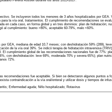
pitalario Pereira Rossell durante los años 2015-2017.
spectivo. Se incluyeron todos los menores de 3 años hospitalizados por GEA. V
ón para la vía oral, tratamientos. El cumplimiento de recomendaciones se ev
a en cada caso, en forma global y en tres dominios: plan de hidratación; nutr
ogó al cumplimiento: bueno >80%, aceptable 60-79%, malo <60%.
os por GEA, mediana de edad 10,7 meses; con deshidratación 59% (289), leve
icación de la vía oral 39%. Se indicó terapia de hidratación intravenosa (TRIV
al. El cumplimiento global de las recomendaciones nacionales fue de 77%: pl
 86%, con deshidratación: leve 69%, moderada 70% y severa 65%); plan nutri
bianos 72%.
las recomendaciones fue aceptable. Si bien se detectaron algunos puntos a fo
xista contraindicación a la vía oral/enteral y utilizar dosis y tiempos de inf
eritis; Enfermedad aguda; Niño hospitalizado; Rotavirus