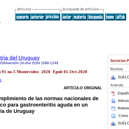
tría del Uruguay
Servicios 
0584
versión On-line
ISSN
1688-1249
Revista
ol.91 no.5 Montevideo 2020 Epub 01-Oct-2020
SciELO
.3
Articulo
ARTÍCULO ORIGINAL
Españo
mplimiento de las normas nacionales de
Articu
ico para gastroenteritis aguda en un
Referen
cia de Uruguay
Como c
SciELO