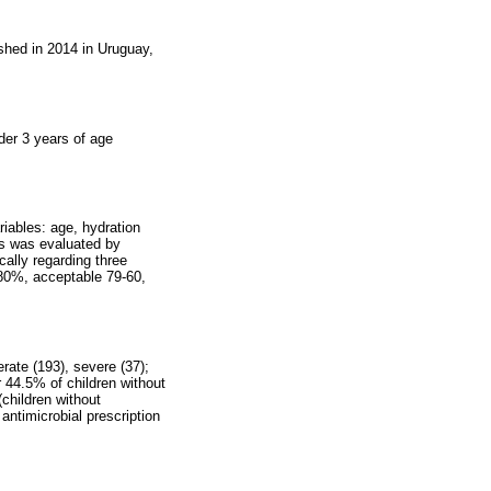
shed in 2014 in Uruguay,
der 3 years of age
riables: age, hydration
ns was evaluated by
ally regarding three
>80%, acceptable 79-60,
ate (193), severe (37);
r 44.5% of children without
children without
ntimicrobial prescription