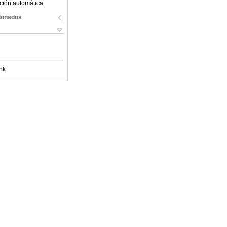
ción automática
cionados
nk