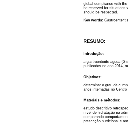
global compliance with th
be reserved for situations 
should be respected.
Key words:
Gastroenteriti
RESUMO:
Introdução:
a gastroenterite aguda (G
publicadas no ano 2014, m
Objetivos:
determinar o grau de cump
anos internadas no Centro 
Materiais e métodos:
estudo descritivo retrospe
nível de hidratação na adm
comparando comportamento
prescrição nutricional e a