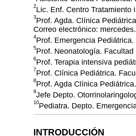
2
Lic. Enf. Centro Tratamiento i
3
Prof. Agda. Clínica Pediátri
Correo electrónico: mercede
4
Prof. Emergencia Pediátrica
5
Prof. Neonatología. Faculta
6
Prof. Terapia intensiva pedi
7
Prof. Clínica Pediátrica. Fa
8
Prof. Agda Clínica Pediátric
9
Jefe Depto. Otorrinolaringo
10
Pediatra. Depto. Emergenci
INTRODUCCIÓN