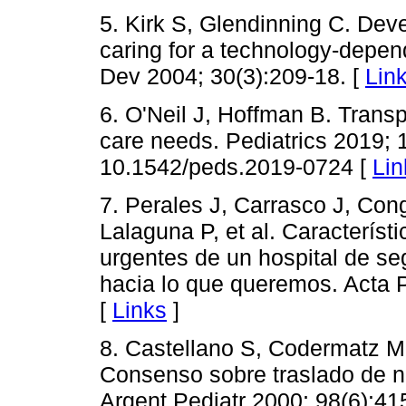
5. Kirk S, Glendinning C. Dev
caring for a technology-depen
Dev 2004; 30(3):209-18. [
Lin
6. O'Neil J, Hoffman B. Transp
care needs. Pediatrics 2019; 
10.1542/peds.2019-0724 [
Lin
7. Perales J, Carrasco J, Con
Lalaguna P, et al. Característi
urgentes de un hospital de se
hacia lo que queremos. Acta P
[
Links
]
8. Castellano S, Codermatz M,
Consenso sobre traslado de n
Argent Pediatr 2000; 98(6):41