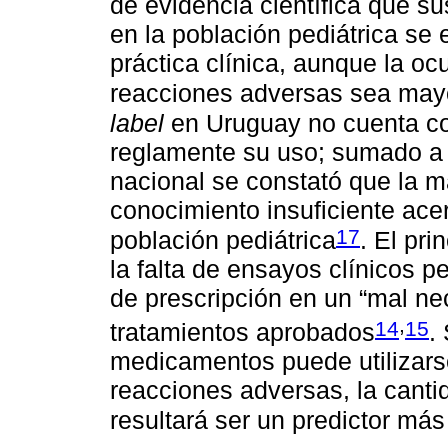
de evidencia científica que s
en la población pediátrica se
práctica clínica, aunque la oc
reacciones adversas sea may
label
en Uruguay no cuenta c
reglamente su uso; sumado a e
nacional se constató que la m
conocimiento insuficiente acer
17
población pediátrica
. El pri
la falta de ensayos clínicos pe
de prescripción en un “mal ne
,
14
15
tratamientos aprobados
.
medicamentos puede utilizars
reacciones adversas, la cant
resultará ser un predictor más