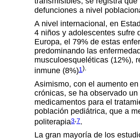
transmisibles, se registra qu
defunciones a nivel poblacion
A nivel internacional, en Est
4 niños y adolescentes sufre
Europa, el 79% de estas enfe
predominando las enfermedade
musculoesqueléticas (12%), re
).
1
inmune (8%)
Asimismo, con el aumento en 
crónicas, se ha observado un 
medicamentos para el tratamie
población pediátrica, que a m
,
3
7
politerapia
.
La gran mayoría de los estudio