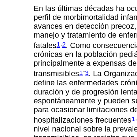
En las últimas décadas ha ocu
perfil de morbimortalidad infan
avances en detección precoz,
manejo y tratamiento de enf
,
1
2
fatales
. Como consecuencia
crónicas en la población pedi
principalmente a expensas d
-
1
3
transmisibles
. La Organiza
define las enfermedades cró
duración y de progresión lent
espontáneamente y pueden se
para ocasionar limitaciones de 
,
1
hospitalizaciones frecuentes
nivel nacional sobre la preva