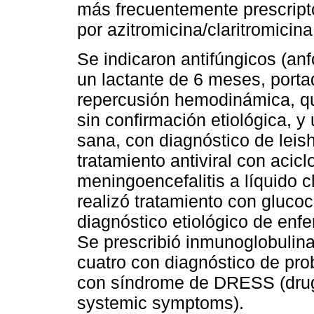
más frecuentemente prescripto
por azitromicina/claritromicin
Se indicaron antifúngicos (anf
un lactante de 6 meses, porta
repercusión hemodinámica, qu
sin confirmación etiológica, 
sana, con diagnóstico de leis
tratamiento antiviral con acicl
meningoencefalitis a líquido c
realizó tratamiento con glucoc
diagnóstico etiológico de en
Se prescribió inmunoglobulin
cuatro con diagnóstico de pr
con síndrome de DRESS (drug,
systemic symptoms).