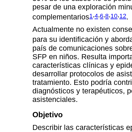
pesar de una exploración min
,
,
,
,
,
1
4
6
8
10
12
complementarios
.
Actualmente no existen conse
para su identificación y abord
país de comunicaciones sobre 
SFP en niños. Resulta importa
características clínicas y epi
desarrollar protocolos de asis
tratamiento. Esto podría contri
diagnósticos y terapéuticos, p
asistenciales.
Objetivo
Describir las características 