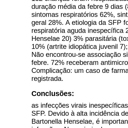
duração média da febre 9 dias 
sintomas respiratórios 62%, si
geral 28%. A etiologia da SFP fo
respiratória aguda inespecífica 
Henselae 20) 3% parasitária (to
10% (artrite idiopática juvenil 
Não encontrou-se associação sig
febre. 72% receberam antimicrob
Complicação: um caso de farma
registrada.
Conclusões:
as infecções virais inespecífica
SFP. Devido à alta incidência de
Bartonella Henselae, é importan