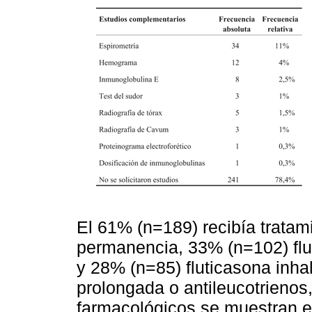
El 61% (n=189) recibía tratam
permanencia, 33% (n=102) fl
y 28% (n=85) fluticasona inha
prolongada o antileucotrienos
farmacológicos se muestran en