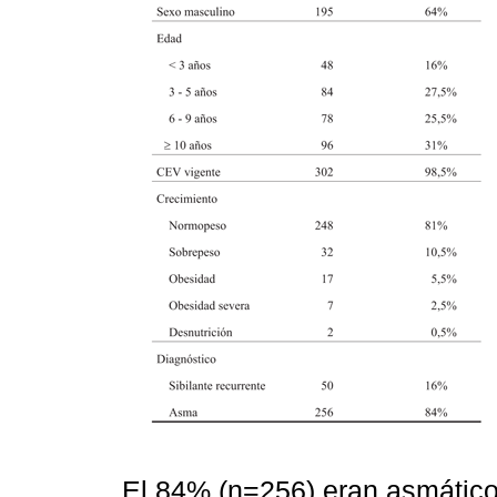
El 84% (n=256) eran asmáticos