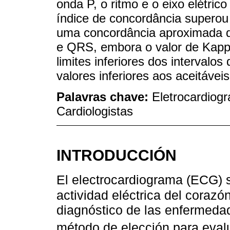
onda P, o ritmo e o eixo elétri
índice de concordância superou
uma concordância aproximada d
e QRS, embora o valor de Kappa
limites inferiores dos intervalo
valores inferiores aos aceitáveis
Palavras chave:
Eletrocardiogr
Cardiologistas
INTRODUCCIÓN
El electrocardiograma (ECG) s
actividad eléctrica del corazó
diagnóstico de las enfermedad
método de elección para evalu