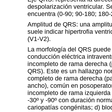
despolarización ventricular. S
encuentra (0-90; 90-180; 180-
Amplitud de QRS: una amplit
suele indicar hipertrofia ventr
(V1-V2).
La morfología del QRS puede 
conducción eléctrica intravent
incompleto de rama derecha (
QRS). Este es un hallazgo no
completo de rama derecha (p
ancho), común en posoperatori
incompleto de rama izquierda 
-30º y -90º con duración nor
cariopatías congénitas; d) bl