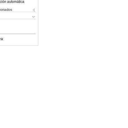
ción automática
cionados
nk