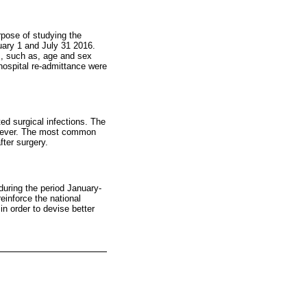
rpose of studying the
nuary 1 and July 31 2016.
s, such as, age and sex
 hospital re-admittance were
d surgical infections. The
d fever. The most common
fter surgery.
during the period January-
reinforce the national
in order to devise better