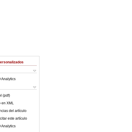
Personalizados
 Analytics
l (pdf)
lo en XML
cias del artículo
itar este artículo
 Analytics