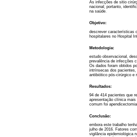
As infecções de sitio cir
nacional; portanto, identi
na saúde.
Objetivo:
descrever características c
hospitalares no Hospital In
Metodologia:
estudo observacional, descr
prevalência de infecções c
Os dados foram obtidos po
intrínsecas dos pacientes,
antibiótico pós-cirúrgico e 
Resultados:
94 de 414 pacientes que r
apresentação clínica mais 
comum foi apendicectomia (
Conclusão:
embora este trabalho tenha
julho de 2016. Fatores com
vigilância epidemiológica 