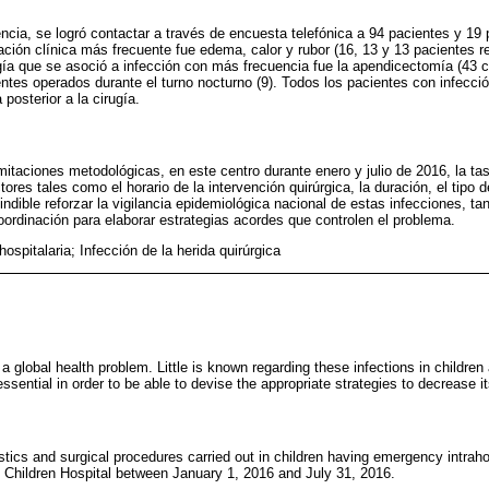
encia, se logró contactar a través de encuesta telefónica a 94 pacientes y 19 
ntación clínica más frecuente fue edema, calor y rubor (16, 13 y 13 pacientes 
ugía que se asoció a infección con más frecuencia fue la apendicectomía (43 c
ntes operados durante el turno nocturno (9). Todos los pacientes con infección
 posterior a la cirugía.
limitaciones metodológicas, en este centro durante enero y julio de 2016, la ta
tores tales como el horario de la intervención quirúrgica, la duración, el tipo d
dible reforzar la vigilancia epidemiológica nacional de estas infecciones, tan
ordinación para elaborar estrategias acordes que controlen el problema.
hospitalaria; Infección de la herida quirúrgica
 a global health problem. Little is known regarding these infections in children a
essential in order to be able to devise the appropriate strategies to decrease i
istics and surgical procedures carried out in children having emergency intrahos
e Children Hospital between January 1, 2016 and July 31, 2016.