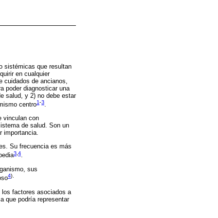
o sistémicas que resultan
uirir en cualquier
 de cuidados de ancianos,
a poder diagnosticar una
de salud, y 2) no debe estar
1
-
3
 mismo centro
.
e vinculan con
sistema de salud. Son un
r importancia.
ntes. Su frecuencia es más
3
,
4
pedia
.
organismo, sus
4
).
oso
 los factores asociados a
a que podría representar