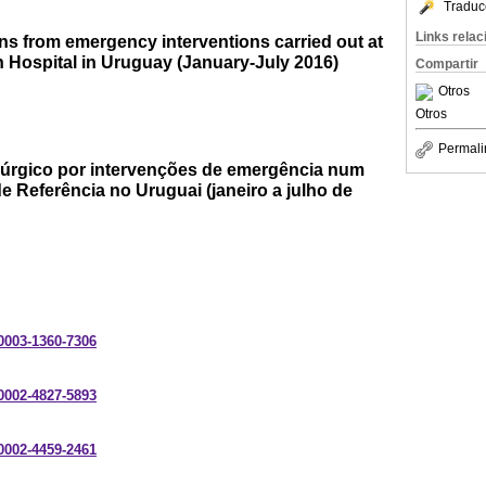
Traduc
Links rela
ions from emergency interventions carried out at
 Hospital in Uruguay (January-July 2016)
Compartir
Otros
Otros
Permali
cirúrgico por intervenções de emergência num
de Referência no Uruguai (janeiro a julho de
-0003-1360-7306
-0002-4827-5893
-0002-4459-2461