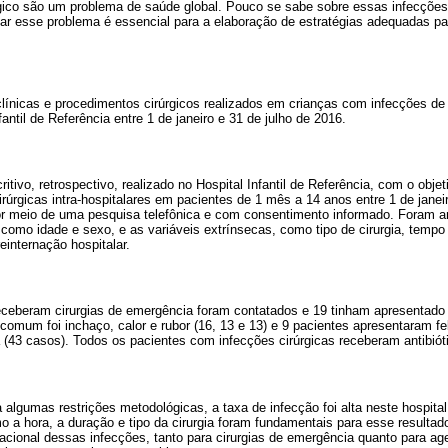
úrgico são um problema de saúde global. Pouco se sabe sobre essas infecções
ficar esse problema é essencial para a elaboração de estratégias adequadas pa
línicas e procedimentos cirúrgicos realizados em crianças com infecções de si
fantil de Referência entre 1 de janeiro e 31 de julho de 2016.
itivo, retrospectivo, realizado no Hospital Infantil de Referência, com o objet
irúrgicas intra-hospitalares em pacientes de 1 mês a 14 anos entre 1 de janei
r meio de uma pesquisa telefônica e com consentimento informado. Foram an
 como idade e sexo, e as variáveis extrínsecas, como tipo de cirurgia, tempo 
reinternação hospitalar.
eceberam cirurgias de emergência foram contatados e 19 tinham apresentado i
comum foi inchaço, calor e rubor (16, 13 e 13) e 9 pacientes apresentaram fe
43 casos). Todos os pacientes com infecções cirúrgicas receberam antibiótic
 algumas restrições metodológicas, a taxa de infecção foi alta neste hospital
o a hora, a duração e tipo da cirurgia foram fundamentais para esse resultado
nacional dessas infecções, tanto para cirurgias de emergência quanto para ag