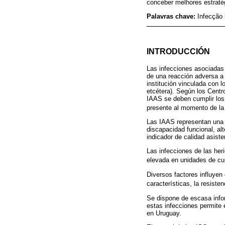
conceber melhores estratég
Palavras chave:
Infecção 
INTRODUCCIÓN
Las infecciones asociadas 
de una reacción adversa a 
institución vinculada con l
etcétera). Según los Cent
IAAS se deben cumplir los s
presente al momento de la
Las IAAS representan una d
discapacidad funcional, a
indicador de calidad asiste
Las infecciones de las her
elevada en unidades de cui
Diversos factores influyen
características, la resisten
Se dispone de escasa infor
estas infecciones permite 
en Uruguay.