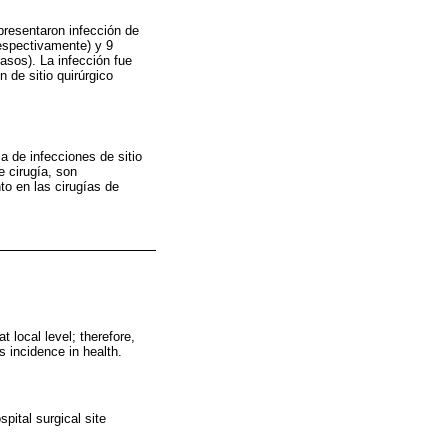
presentaron infección de
respectivamente) y 9
asos). La infección fue
 de sitio quirúrgico
sa de infecciones de sitio
e cirugía, son
to en las cirugías de
t local level; therefore,
ts incidence in health.
pital surgical site