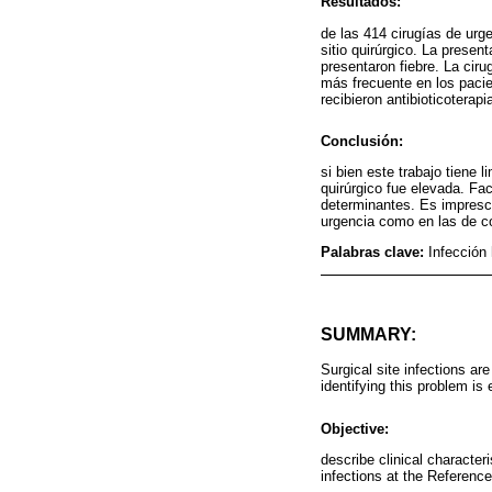
Resultados:
de las 414 cirugías de urg
sitio quirúrgico. La prese
presentaron fiebre. La cir
más frecuente en los pacie
recibieron antibioticoterapia
Conclusión:
si bien este trabajo tiene 
quirúrgico fue elevada. Fac
determinantes. Es imprescin
urgencia como en las de co
Palabras clave:
Infección 
SUMMARY:
Surgical site infections are
identifying this problem is 
Objective:
describe clinical character
infections at the Referenc