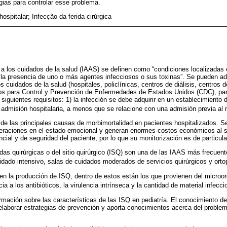
ias para controlar esse problema.
hospitalar; Infecção da ferida cirúrgica
a los cuidados de la salud (IAAS) se definen como “condiciones localizadas 
la presencia de uno o más agentes infecciosos o sus toxinas”. Se pueden adq
os cuidados de la salud (hospitales, policlínicas, centros de diálisis, centros
ros para Control y Prevención de Enfermedades de Estados Unidos (CDC), par
iguientes requisitos: 1) la infección se debe adquirir en un establecimiento 
 admisión hospitalaria, a menos que se relacione con una admisión previa al
e las principales causas de morbimortalidad en pacientes hospitalizados. S
lteraciones en el estado emocional y generan enormes costos económicos al 
ncial y de seguridad del paciente, por lo que su monitorización es de particula
idas quirúrgicas o del sitio quirúrgico (ISQ) son una de las IAAS más frecue
dado intensivo, salas de cuidados moderados de servicios quirúrgicos y orto
 en la producción de ISQ, dentro de estos están los que provienen del micro
cia a los antibióticos, la virulencia intrínseca y la cantidad de material infecci
mación sobre las características de las ISQ en pediatría. El conocimiento de
elaborar estrategias de prevención y aporta conocimientos acerca del problem