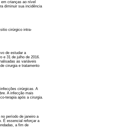
 em crianças ao nível
ra diminuir sua incidência
tio cirúrgico intra-
ivo de estudar a
ro e 31 de julho de 2016.
alisadas as variáveis
de cirurgia e tratamento
nfecções cirúrgicas. A
bre. A infecção mais
o-terapia após a cirurgia.
 no período de janeiro a
. É essencial reforçar a
endadas, a fim de