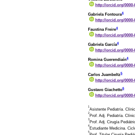
http://orcid.org/0000
4
Gabriela Fontoura
http://orcid.org/0000
4
Faustina Freire
http://orcid.org/0000
4
Gabriela García
http://orcid.org/0000
4
Romina Guerendiaín
http://orcid.org/0000
5
Carlos Juambeltz
http://orcid.org/0000
6
Gustavo Giachetto
http://orcid.org/0000
1
Asistente Pediatría. Clín
2
Prof. Adj. Pediatría. Clí
3
Prof. Adj. Cirugía Pediát
4
Estudiante Medicina. Cicl
5
Prof. Titular Cirugía Ped