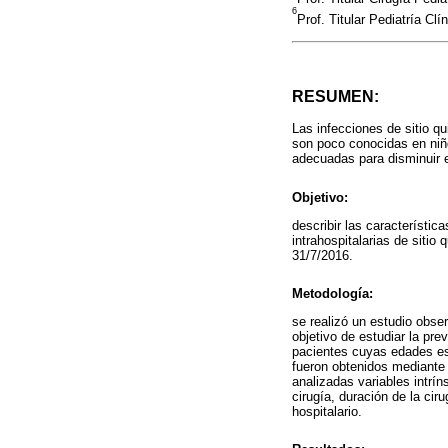
6
Prof. Titular Pediatría C
RESUMEN:
Las infecciones de sitio qu
son poco conocidas en niño
adecuadas para disminuir e
Objetivo:
describir las característi
intrahospitalarias de sitio
31/7/2016.
Metodología:
se realizó un estudio obser
objetivo de estudiar la pre
pacientes cuyas edades es
fueron obtenidos mediante 
analizadas variables intrín
cirugía, duración de la cir
hospitalario.