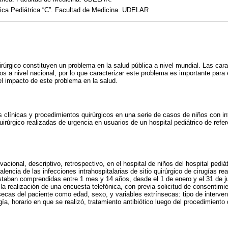
línica Pediátrica “C”. Facultad de Medicina. UDELAR
irúrgico constituyen un problema en la salud pública a nivel mundial. Las cara
s a nivel nacional, por lo que caracterizar este problema es importante para 
l impacto de este problema en la salud.
cas clínicas y procedimientos quirúrgicos en una serie de casos de niños con i
 quirúrgico realizadas de urgencia en usuarios de un hospital pediátrico de refer
vacional, descriptivo, retrospectivo, en el hospital de niños del hospital pediát
valencia de las infecciones intrahospitalarias de sitio quirúrgico de cirugías r
taban comprendidas entre 1 mes y 14 años, desde el 1 de enero y el 31 de ju
la realización de una encuesta telefónica, con previa solicitud de consentimi
secas del paciente como edad, sexo, y variables extrínsecas: tipo de intervenc
ugía, horario en que se realizó, tratamiento antibiótico luego del procedimiento 