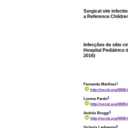
Surgical site infect
a Reference Children
Infecções de sítio 
Hospital Pediátrico 
2016)
1
Fernanda Martínez
http://orcid.org/0000
2
Lorena Pardo
http://orcid.org/0000
3
Andrés Broggi
http://orcid.org/0000
4
Victoria Larbanois