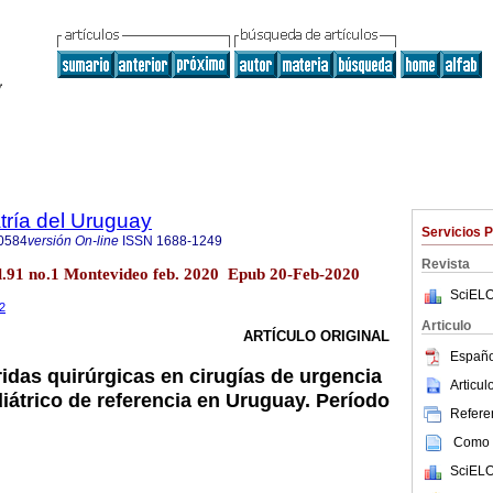
tría del Uruguay
Servicios 
0584
versión On-line
ISSN
1688-1249
Revista
ol.91 no.1 Montevideo feb. 2020 Epub 20-Feb-2020
SciELO
.2
Articulo
ARTÍCULO ORIGINAL
Españo
ridas quirúrgicas en cirugías de urgencia
Articu
iátrico de referencia en Uruguay. Período
Referen
Como c
SciELO