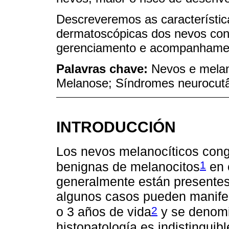
Descreveremos as característica
dermatoscópicas dos nevos con
gerenciamento e acompanhame
Palavras chave:
Nevos e melan
Melanose; Síndromes neurocut
INTRODUCCIÓN
Los nevos melanocíticos cong
1
benignas de melanocitos
en 
generalmente están presentes
algunos casos pueden manifes
2
o 3 años de vida
y se denomi
histopatología es indistinguib