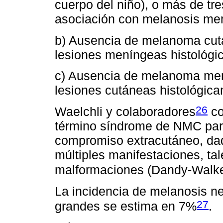
cuerpo del niño), o más de tr
asociación con melanosis me
b) Ausencia de melanoma cut
lesiones meníngeas histológi
c) Ausencia de melanoma men
lesiones cutáneas histológic
26
Waelchli y colaboradores
co
término síndrome de NMC para
compromiso extracutáneo, da
múltiples manifestaciones, ta
malformaciones (Dandy-Walker
La incidencia de melanosis 
27
grandes se estima en 7%
.