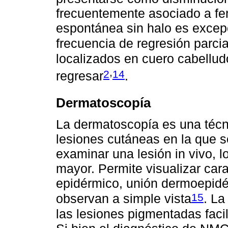
frecuentemente asociado a fe
espontánea sin halo es excep
frecuencia de regresión parci
localizados en cuero cabellu
,
2
14
regresar
.
Dermatoscopía
La dermatoscopía es una técn
lesiones cutáneas en la que se
examinar una lesión in vivo, 
mayor. Permite visualizar cara
epidérmico, unión dermoepidér
15
observan a simple vista
. La
las lesiones pigmentadas faci