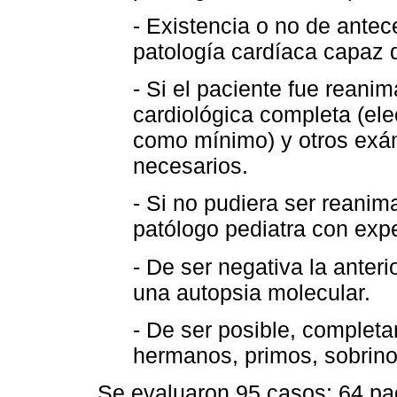
- Existencia o no de ante
patología cardíaca capaz 
- Si el paciente fue reani
cardiológica completa (el
como mínimo) y otros exá
necesarios.
- Si no pudiera ser reanim
patólogo pediatra con expe
- De ser negativa la anteri
una autopsia molecular.
- De ser posible, completar
hermanos, primos, sobrinos
Se evaluaron 95 casos; 64 pa