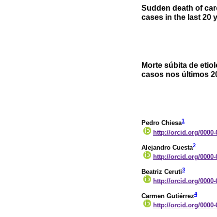
Sudden death of card
cases in the last 20 
Morte súbita de etio
casos nos últimos 2
1
Pedro Chiesa
http://orcid.org/0000
2
Alejandro Cuesta
http://orcid.org/0000
3
Beatriz Ceruti
http://orcid.org/0000
4
Carmen Gutiérrez
http://orcid.org/0000