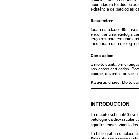
abortadas) referidos pelo
existência de patologias 
Resultados:
foram estudados 95 casos
encontrar uma etiologia ca
terço restante era uma can
mostraram uma etiologia p
Conclusões:
a morte súbita em crianças
nos casos estudados. Port
ocorrer, devemos prever o
Palavras chave:
Morte súb
INTRODUCCIÓN
La muerte súbita (MS) se d
patología cardiovascular c
aquellos casos vinculados 
La bibliografía establece 