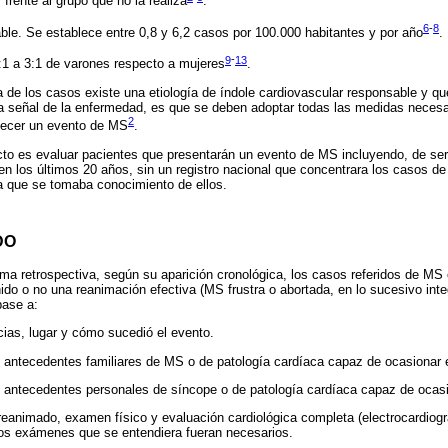
 frente al grupo que no la realiza
.
6
-
8
ble. Se establece entre 0,8 y 6,2 casos por 100.000 habitantes y por año
.
9
-
13
:1 a 3:1 de varones respecto a mujeres
.
 de los casos existe una etiología de índole cardiovascular responsable y 
a señal de la enfermedad, es que se deben adoptar todas las medidas necesa
2
decer un evento de MS
.
cto es evaluar pacientes que presentarán un evento de MS incluyendo, de ser 
en los últimos 20 años, sin un registro nacional que concentrara los casos de
a que se tomaba conocimiento de ellos.
DO
rma retrospectiva, según su aparición cronológica, los casos referidos de MS 
ido o no una reanimación efectiva (MS frustra o abortada, en lo sucesivo int
base a:
cias, lugar y cómo sucedió el evento.
e antecedentes familiares de MS o de patología cardíaca capaz de ocasionar
e antecedentes personales de síncope o de patología cardíaca capaz de oca
e reanimado, examen físico y evaluación cardiológica completa (electrocardio
os exámenes que se entendiera fueran necesarios.