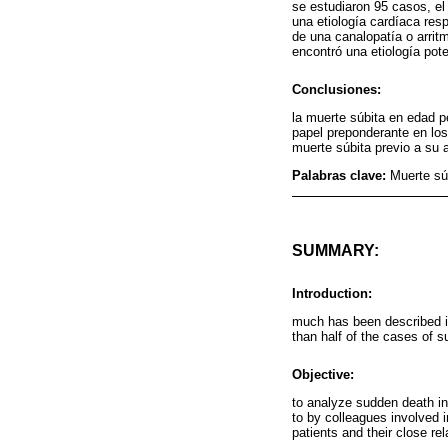
se estudiaron 95 casos, e
una etiología cardíaca resp
de una canalopatía o arrit
encontró una etiología pot
Conclusiones:
la muerte súbita en edad p
papel preponderante en los
muerte súbita previo a su a
Palabras clave:
Muerte sú
SUMMARY:
Introduction:
much has been described in
than half of the cases of s
Objective:
to analyze sudden death in
to by colleagues involved 
patients and their close r