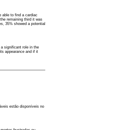
able to find a cardiac
 the remaining third it was
ses, 35% showed a potential
 significant role in the
its appearance and if it
áveis estão disponíveis no
 mortes frustradas ou