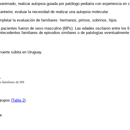
reanimado, realizar autopsia guiada por patólogo pediatra con experiencia en 
 anterior, evaluar la necesidad de realizar una autopsia molecular.
mpletar la evaluación de familiares: hermanos, primos, sobrinos, hijos.
 pacientes fueron de sexo masculino (68%). Las edades oscilaron entre los 
ntecedentes familiares de episodios similares o de patologías eventualmente
muerte súbita en Uruguay.
grupos (
Tabla 2
).
ie.