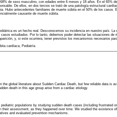
l 68% de sexo masculino, con edades entre 6 meses y 18 años. En el 65% de
onsable. De ellos, en dos tercios se trató de una patología estructural cardíac
mia. Hubo antecedentes familiares de muerte súbita en el 50% de los casos. 
encialmente causante de muerte súbita.
ediátrica es un hecho real. Desconocemos su incidencia en nuestro país. La e
 casos estudiados. Por lo tanto, debemos poder detectar las situaciones de 
parición, y, si este ocurriera, tener previstos los mecanismos necesarios para 
bita cardíaca; Pediatría
 the global literature about Sudden Cardiac Death, but few reliable data is av
udden death in this age group arise from a cardiac etiology.
 pediatric populations by studying sudden death cases (including frustrated or
in their assessment, as they happened over time. We studied the existence of
elatives and evaluated prevention mechanisms.