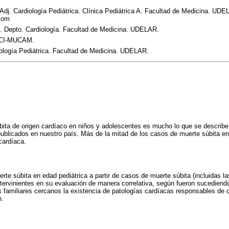
 Adj. Cardiología Pediátrica. Clínica Pediátrica A. Facultad de Medicina. UDE
com
gía. Depto. Cardiología. Facultad de Medicina. UDELAR.
 ICI-MUCAM.
tología Pediátrica. Facultad de Medicina. UDELAR.
ita de origen cardíaco en niños y adolescentes es mucho lo que se describe e
ublicados en nuestro país. Más de la mitad de los casos de muerte súbita en
cardíaca.
rte súbita en edad pediátrica a partir de casos de muerte súbita (incluidas la
intervinientes en su evaluación de manera correlativa, según fueron sucediendo
us familiares cercanos la existencia de patologías cardíacas responsables de 
n.