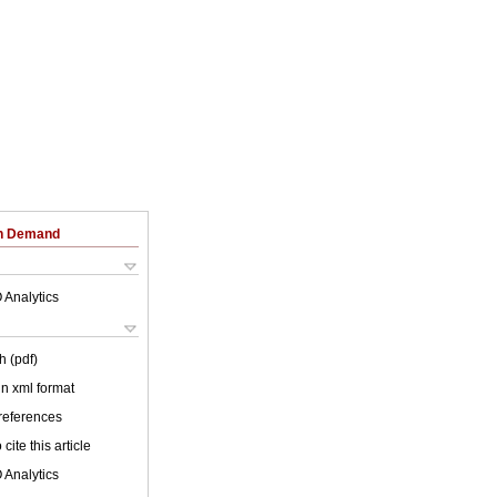
on Demand
 Analytics
h (pdf)
 in xml format
 references
cite this article
 Analytics