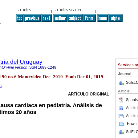
tría del Uruguay
Services 
4
On-line version
ISSN
1688-1249
Journal
ol.90 no.6 Montevideo Dec. 2019 Epub Dec 01, 2019
SciELO
.3
Article
ARTÍCULO ORIGINAL
Spanis
ausa cardíaca en pediatría. Análisis de
Article
ltimos 20 años
Article
How to 
SciELO