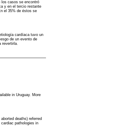
 los casos se encontró
a y en el tercio restante
En el 35% de éstos se
tiología cardíaca tuvo un
riesgo de un evento de
revertirla.
ailable in Uruguay. More
 aborted deaths) referred
 cardiac pathologies in