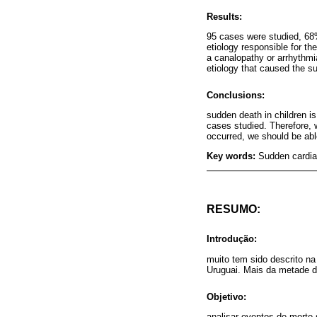
Results:
95 cases were studied, 68
etiology responsible for the
a canalopathy or arrhythmi
etiology that caused the s
Conclusions:
sudden death in children is
cases studied. Therefore, w
occurred, we should be abl
Key words:
Sudden cardia
RESUMO:
Introdução:
muito tem sido descrito na
Uruguai. Mais da metade d
Objetivo:
analisar eventos de morte 