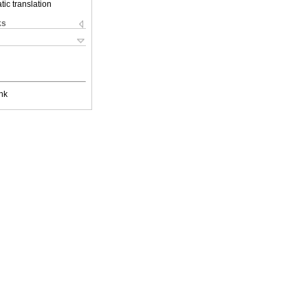
ic translation
ks
nk