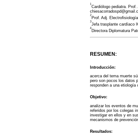
1
Cardiólogo pediatra. Prof.
chiesacorradospd@gmail.
2
Prof. Adj. Electrofisiolo
3
Jefa trasplante cardíaco
4
Directora Diplomatura Pa
RESUMEN:
Introducción:
acerca del tema muerte súb
pero son pocos los datos p
responden a una etiología 
Objetivo:
analizar los eventos de mue
referidos por los colegas 
investigar en ellos y en s
mecanismos de prevenció
Resultados: