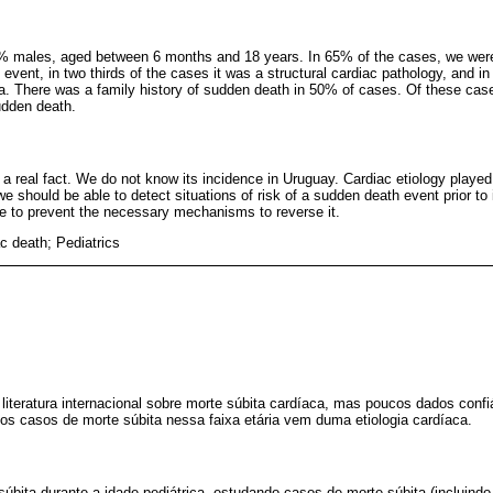
% males, aged between 6 months and 18 years. In 65% of the cases, we were 
 event, in two thirds of the cases it was a structural cardiac pathology, and in
a. There was a family history of sudden death in 50% of cases. Of these ca
udden death.
 a real fact. We do not know its incidence in Uruguay. Cardiac etiology played a
e should be able to detect situations of risk of a sudden death event prior to 
e to prevent the necessary mechanisms to reverse it.
c death; Pediatrics
 literatura internacional sobre morte súbita cardíaca, mas poucos dados confi
os casos de morte súbita nessa faixa etária vem duma etiologia cardíaca.
súbita durante a idade pediátrica, estudando casos de morte súbita (incluindo