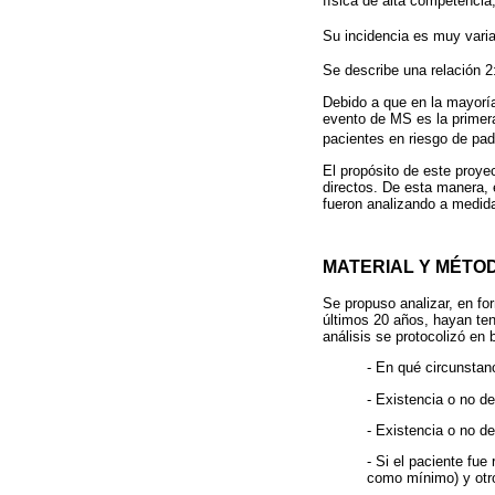
física de alta competencia,
Su incidencia es muy varia
Se describe una relación 2
Debido a que en la mayoría
evento de MS es la primer
pacientes en riesgo de pa
El propósito de este proye
directos. De esta manera, 
fueron analizando a medid
MATERIAL Y MÉTO
Se propuso analizar, en fo
últimos 20 años, hayan ten
análisis se protocolizó en 
- En qué circunstan
- Existencia o no d
- Existencia o no d
- Si el paciente fu
como mínimo) y otr