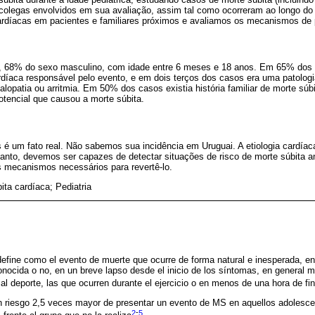
s colegas envolvidos em sua avaliação, assim tal como ocorreram ao longo d
cardíacas em pacientes e familiares próximos e avaliamos os mecanismos de
, 68% do sexo masculino, com idade entre 6 meses e 18 anos. Em 65% dos
rdíaca responsável pelo evento, e em dois terços dos casos era uma patologia
alopatia ou arritmia. Em 50% dos casos existia história familiar de morte s
otencial que causou a morte súbita.
 é um fato real. Não sabemos sua incidência em Uruguai. A etiologia cardíac
anto, devemos ser capazes de detectar situações de risco de morte súbita an
s mecanismos necessários para revertê-lo.
ita cardíaca; Pediatria
efine como el evento de muerte que ocurre de forma natural e inesperada, en
onocida o no, en un breve lapso desde el inicio de los síntomas, en general 
al deporte, las que ocurren durante el ejercicio o en menos de una hora de fi
un riesgo 2,5 veces mayor de presentar un evento de MS en aquellos adolesce
2
-
5