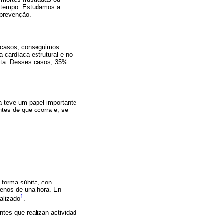
o tempo. Estudamos a
 prevenção.
 casos, conseguimos
 cardíaca estrutural e no
úbita. Desses casos, 35%
a teve um papel importante
tes de que ocorra e, se
 forma súbita, con
menos de una hora. En
1
nalizado
.
ntes que realizan actividad