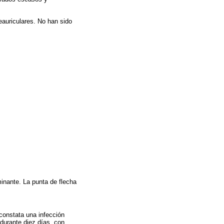
eauriculares. No han sido
inante. La punta de flecha
 constata una infección
 durante diez días, con