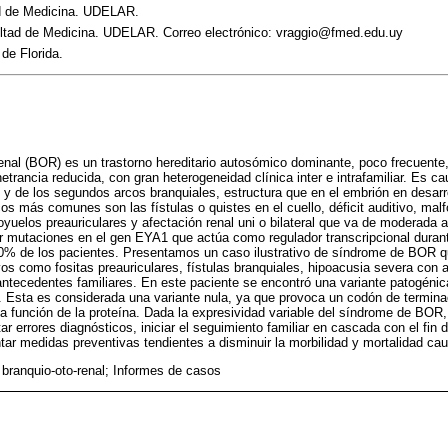
ad de Medicina. UDELAR.
ultad de Medicina. UDELAR. Correo electrónico: vraggio@fmed.edu.uy
 de Florida.
enal (BOR) es un trastorno hereditario autosómico dominante, poco frecuente
etrancia reducida, con gran heterogeneidad clínica inter e intrafamiliar. Es c
s y de los segundos arcos branquiales, estructura que en el embrión en desarro
cos más comunes son las fístulas o quistes en el cuello, déficit auditivo, mal
yuelos preauriculares y afectación renal uni o bilateral que va de moderada 
r mutaciones en el gen EYA1 que actúa como regulador transcripcional durant
40% de los pacientes. Presentamos un caso ilustrativo de síndrome de BOR 
vos como fositas preauriculares, fístulas branquiales, hipoacusia severa con
ntecedentes familiares. En este paciente se encontró una variante patogéni
Esta es considerada una variante nula, ya que provoca un codón de termina
a función de la proteína. Dada la expresividad variable del síndrome de BOR,
ar errores diagnósticos, iniciar el seguimiento familiar en cascada con el fin de
ar medidas preventivas tendientes a disminuir la morbilidad y mortalidad ca
branquio-oto-renal; Informes de casos