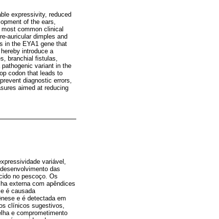
ble expressivity, reduced
elopment of the ears,
e most common clinical
pre-auricular dimples and
ns in the EYA1 gene that
 hereby introduce a
, branchial fistulas,
 pathogenic variant in the
op codon that leads to
prevent diagnostic errors,
easures aimed at reducing
pressividade variável,
no desenvolvimento das
ecido no pescoço. Os
elha externa com apêndices
ome é causada
ênese e é detectada em
s clínicos sugestivos,
relha e comprometimento