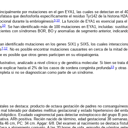
incipalmente por mutaciones en el gen EYA1, las cuales se detectan en el 
osfatasa que desfosforila específicamente el residuo Tyr142 de la histona H2A
3
,
10
pcional durante la embriogénesis
. La función de EYA1 es esencial para el
10
es
. Se han identificado más de 100 mutaciones en EYA1, incluidas: sustit
cientes con síndromes BOR, BO y anomalías de segmento anterior, indicand
an identificado mutaciones en los genes SIX1 y SIX5, los cuales interaccio
7
,
12
s
. No es posible encontrar mutaciones causantes en cerca de la mitad de
ue es posible que otros genes participen en su etiopatogenia.
ustrativo, analizado a nivel clínico y de genética molecular. Si bien se trat
13
e explicar hasta el 2% de los casos de sordera congénita profunda
y otras 
mpleta si no se diagnostican como parte de un síndrome.
atales se destaca: producto de octava gestación de padres no consanguíneos
mal tolerado por diabetes mellitus gestacional y estado hipertensivo del emba
folipídico. Exudado vaginorrectal para detectar estreptococo del grupo B posi
tiva. ARh positiva. Recién nacido de término, edad gestacional 38 semanas, 
alla 46 cm, PC: 34 cm. Apgar: 6/8. Del examen al nacimiento se destaca fístula
Pasa a alojamiento conjunto. A las 20 horas de vida, episodio de vómitos rei