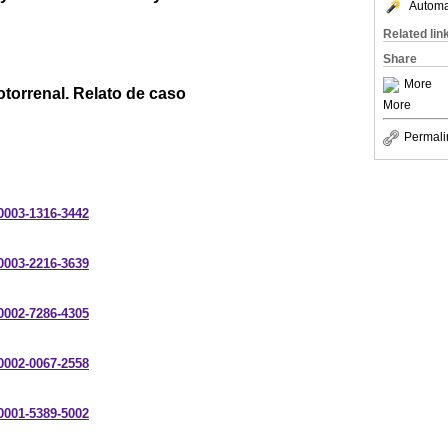
Automat
Related lin
Share
More
torrenal. Relato de caso
More
Permali
-0003-1316-3442
-0003-2216-3639
-0002-7286-4305
-0002-0067-2558
-0001-5389-5002