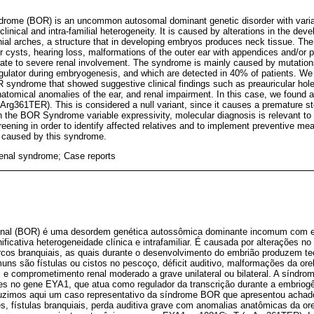
ndrome (BOR) is an uncommon autosomal dominant genetic disorder with varia
linical and intra-familial heterogeneity. It is caused by alterations in the dev
ial arches, a structure that in developing embryos produces neck tissue. Th
or cysts, hearing loss, malformations of the outer ear with appendices and/or 
derate to severe renal involvement. The syndrome is mainly caused by mutatio
regulator during embryogenesis, and which are detected in 40% of patients. We
 syndrome that showed suggestive clinical findings such as preauricular holes
atomical anomalies of the ear, and renal impairment. In this case, we found a
g361TER). This is considered a null variant, since it causes a premature st
n the BOR Syndrome variable expressivity, molecular diagnosis is relevant to 
creening in order to identify affected relatives and to implement preventive m
y caused by this syndrome.
renal syndrome; Case reports
renal (BOR) é uma desordem genética autossômica dominante incomum com ex
nificativa heterogeneidade clínica e intrafamiliar. É causada por alterações 
arcos branquiais, as quais durante o desenvolvimento do embrião produzem t
uns são fístulas ou cistos no pescoço, déficit auditivo, malformações da or
es e comprometimento renal moderado a grave unilateral ou bilateral. A síndr
es no gene EYA1, que atua como regulador da transcrição durante a embriog
uzimos aqui um caso representativo da síndrome BOR que apresentou achado
es, fístulas branquiais, perda auditiva grave com anomalias anatômicas da o