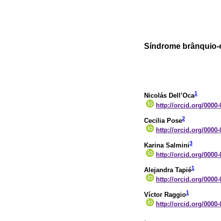
Síndrome brânquio-o
1
Nicolás Dell’Oca
http://orcid.org/0000
2
Cecilia Pose
http://orcid.org/0000
3
Karina Salmini
http://orcid.org/0000
1
Alejandra Tapié
http://orcid.org/0000
1
Víctor Raggio
http://orcid.org/0000