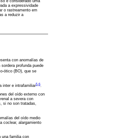
sso é considerado uma
Dada a expressividade
iar o rastreamento em
as a reduzir a
resenta con anomalías de
n sordera profunda puede
o-ótico (BO), que se
5
,
6
nter e intrafamiliar
.
ones del oído externo con
 renal a severa con
, si no son tratadas,
omalías del oído medio
a coclear, alargamiento
n una familia con