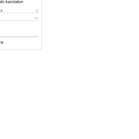
ic translation
ks
nk