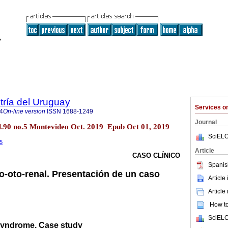
tría del Uruguay
Services 
4
On-line version
ISSN
1688-1249
Journal
ol.90 no.5 Montevideo Oct. 2019 Epub Oct 01, 2019
SciELO
.5
Article
CASO CLÍNICO
Spanis
-oto-renal. Presentación de un caso
Article
Article
How to 
SciELO
syndrome. Case study