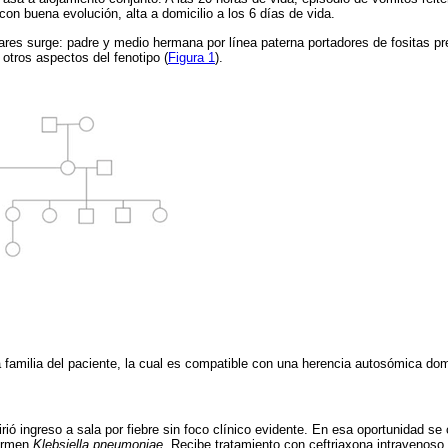
 con buena evolución, alta a domicilio a los 6 días de vida.
ares surge: padre y medio hermana por línea paterna portadores de fositas pr
 otros aspectos del fenotipo (
Figura 1
).
 familia del paciente, la cual es compatible con una herencia autosómica dom
irió ingreso a sala por fiebre sin foco clínico evidente. En esa oportunidad se
germen
Klebsiella pneumoniae
. Recibe tratamiento con ceftriaxona intravenoso