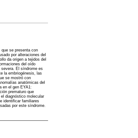
, que se presenta con
ausado por alteraciones del
llo da origen a tejidos del
formaciones del oído
a severa. El síndrome es
e la embriogénesis, las
que se mostró con
 anomalías anatómicas del
ca en el gen EYA1:
ción prematuro que
 el diagnóstico molecular
 identificar familiares
usadas por este síndrome.