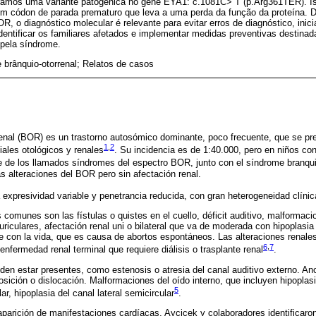
tramos uma variante patogênica no gene EYA1: c.1081C> T (p.Arg361TER). I
 um códon de parada prematuro que leva a uma perda da função da proteína. 
R, o diagnóstico molecular é relevante para evitar erros de diagnóstico, inic
identificar os familiares afetados e implementar medidas preventivas destinad
pela síndrome.
 brânquio-otorrenal; Relatos de casos
renal (BOR) es un trastorno autosómico dominante, poco frecuente, que se p
1
,
2
ales otológicos y renales
. Su incidencia es de 1:40.000, pero en niños co
e de los llamados síndromes del espectro BOR, junto con el síndrome branqui
 alteraciones del BOR pero sin afectación renal.
xpresividad variable y penetrancia reducida, con gran heterogeneidad clínica i
 comunes son las fístulas o quistes en el cuello, déficit auditivo, malformaci
riculares, afectación renal uni o bilateral que va de moderada con hipoplasia
e con la vida, que es causa de abortos espontáneos. Las alteraciones renales
6
,
7
fermedad renal terminal que requiere diálisis o trasplante renal
.
en estar presentes, como estenosis o atresia del canal auditivo externo. An
ición o dislocación. Malformaciones del oído interno, que incluyen hipoplasi
5
ar, hipoplasia del canal lateral semicircular
.
 aparición de manifestaciones cardíacas, Aycicek y colaboradores identificaro