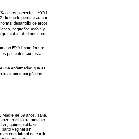
40% de los pacientes. EYA1
X, lo que le permite actuar
 normal desarrollo de arcos
uciones, pequeños
indels
y
o que estos síndromes son
nan con EYA1 para formar
 los pacientes con esta
a de una enfermedad que es
alteraciones congénitas
. Madre de 39 años, sana.
razo, recibió tratamiento
tivo, quimioprofilaxis
parto vaginal sin
 en cara lateral de cuello
terados escasos y