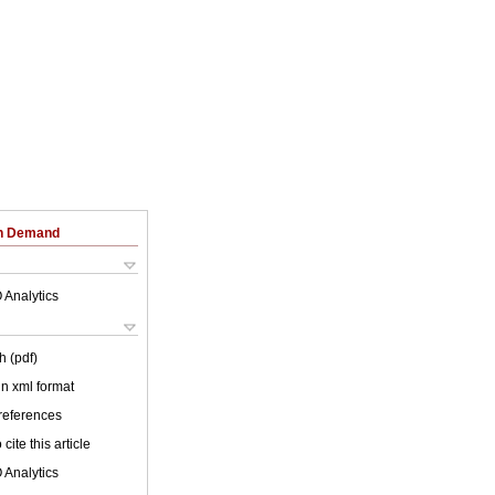
on Demand
 Analytics
h (pdf)
 in xml format
 references
cite this article
 Analytics