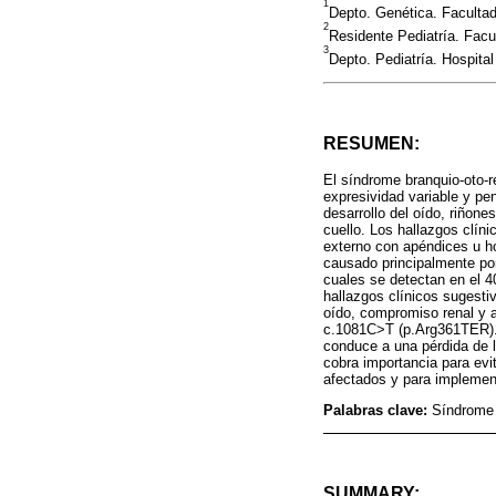
1
Depto. Genética. Facult
2
Residente Pediatría. Fac
3
Depto. Pediatría. Hospital
RESUMEN:
El síndrome branquio-oto-r
expresividad variable y pen
desarrollo del oído, riñone
cuello. Los hallazgos clíni
externo con apéndices u ho
causado principalmente po
cuales se detectan en el 
hallazgos clínicos sugesti
oído, compromiso renal y a
c.1081C>T (p.Arg361TER). 
conduce a una pérdida de l
cobra importancia para evit
afectados y para implement
Palabras clave:
Síndrome 
SUMMARY: