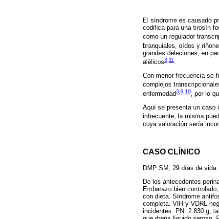
El síndrome es causado pr
codifica para una tirosín f
como un regulador transcri
branquiales, oídos y riñon
grandes deleciones, en pa
3
,
11
alélicos
.
Con menor frecuencia se h
complejos transcripcionale
3
,
6
,
10
enfermedad
, por lo q
Aquí se presenta un caso il
infrecuente, la misma pued
cuya valoración sería inco
CASO CLÍNICO
DMP SM; 29 días de vida.
De los antecedentes perin
Embarazo bien controlado, 
con dieta. Síndrome antifos
completa. VIH y VDRL nega
incidentes. PN: 2.830 g, t
que drena líquido seroso. 