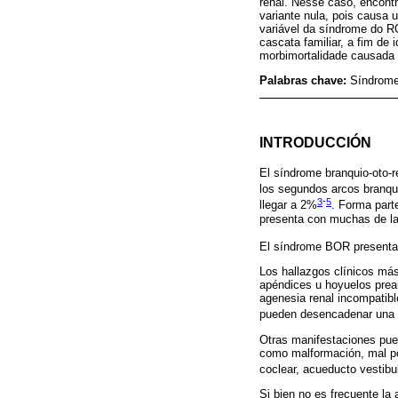
renal. Nesse caso, encon
variante nula, pois causa
variável da síndrome do RO
cascata familiar, a fim de 
morbimortalidade causada 
Palabras chave:
Síndrome
INTRODUCCIÓN
El síndrome branquio-oto-
los segundos arcos branqui
3
-
5
llegar a 2%
. Forma part
presenta con muchas de las
El síndrome BOR presenta e
Los hallazgos clínicos más
apéndices u hoyuelos preau
agenesia renal incompatibl
pueden desencadenar una en
Otras manifestaciones pued
como malformación, mal pos
coclear, acueducto vestibul
Si bien no es frecuente la