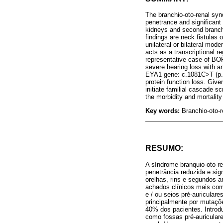
The branchio-oto-renal sy
penetrance and significant c
kidneys and second branch
findings are neck fistulas 
unilateral or bilateral mo
acts as a transcriptional 
representative case of BOR
severe hearing loss with an
EYA1 gene: c.1081C>T (p.Ar
protein function loss. Give
initiate familial cascade s
the morbidity and mortalit
Key words:
Branchio-oto-
RESUMO:
A síndrome branquio-oto-
penetrância reduzida e sig
orelhas, rins e segundos 
achados clínicos mais com
e / ou seios pré-auricular
principalmente por mutaçõ
40% dos pacientes. Introd
como fossas pré-auricular