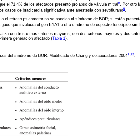
8
ue el 71,4% de los afectados presentó prolapso de válvula mitral
. Por otro 
9
os casos de bradicardia significativa ante anestesia con sevoflurano
.
l o el retraso psicomotor no se asocian al síndrome de BOR; si están presen
iguos que involucra el gen EYA1 u otro síndrome de espectro fenotípico simi
ealiza con tres o más criterios mayores, con dos criterios mayores y dos crite
rimera generación afectado (
Tabla 1
).
1
,
13
ticos del síndrome de BOR. Modificado de Chang y colaboradores 2004
.