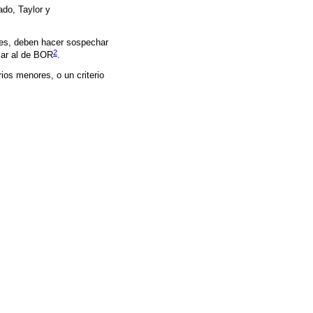
lado, Taylor y
tes, deben hacer sospechar
2
lar al de BOR
.
rios menores, o un criterio