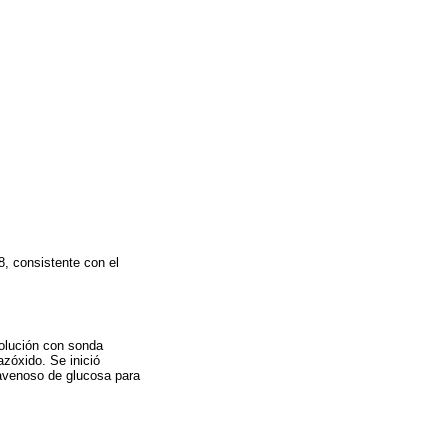
, consistente con el
volución con sonda
zóxido. Se inició
travenoso de glucosa para