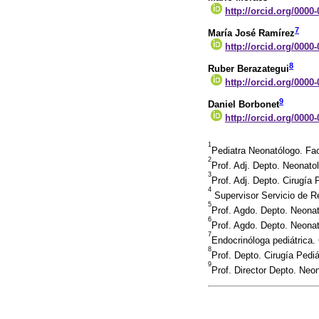
http://orcid.org/0000
7
María José Ramírez
http://orcid.org/0000
8
Ruber Berazategui
http://orcid.org/0000
9
Daniel Borbonet
http://orcid.org/0000
1
Pediatra Neonatólogo. Fa
2
Prof. Adj. Depto. Neonat
3
Prof. Adj. Depto. Cirugía
4
Supervisor Servicio de R
5
Prof. Agdo. Depto. Neona
6
Prof. Agdo. Depto. Neona
7
Endocrinóloga pediátrica
8
Prof. Depto. Cirugía Pedi
9
Prof. Director Depto. Ne