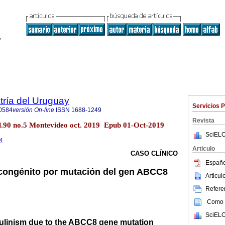
tría del Uruguay
Servicios 
0584
versión On-line
ISSN
1688-1249
Revista
ol.90 no.5 Montevideo oct. 2019 Epub 01-Oct-2019
SciELO
.4
Articulo
CASO CLÍNICO
Españo
 congénito por mutación del gen ABCC8
Articu
Referen
Como c
SciELO
ulinism due to the ABCC8 gene mutation