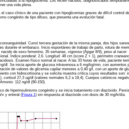
vinculadas a la hipoglucemia. Los recién nacidos, diagnosticados tempranam
er una vida plena.
 el caso clínico de una paciente con hipoglicemias graves de difícil control d
smo congénito de tipo difuso, que presenta una evolución fatal.
consanguinidad. Cursó tercera gestación de la misma pareja, dos hijos sano
es durante el embarazo. Inicio espontáneo de trabajo de parto, rotura de mem
n nacido de sexo femenino, 35 semanas, vigoroso (Apgar 8/9), peso al nacer: 
onal. Índice ponderal: 2,6. Longitud: 48 cm (score Z + 1), perímetro craneano
cidosis. Examen físico normal al nacer. A las 33 horas de vida, paciente te
 mg/dl. Se inicia aporte de glucosa intravenosa a 6 mg/kg/min, con aumentos 
eración de valores de glicemia capilar menores a 0,40 g/l, con un aporte de gl
iento con hidrocortisona y se solicita muestra crítica cuyos resultados son: 
), cortisol 27,3 ug/dl (valores normales 6,2 a 19,4). Cuerpos cetónicos negati
 Amonio: 112 ng/dl (90-150).
ico de hiperinsulinismo congénito y se inicia tratamiento con diazóxido. Persi
/v y enteral (
Figura 1
) sin respuesta al diazóxido con dosis de 30 mg/k/día.