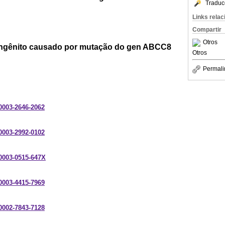
Traduc
Links rela
Compartir
Otros
ongênito causado por mutação do gen ABCC8
Otros
Permali
-0003-2646-2062
-0003-2992-0102
-0003-0515-647X
-0003-4415-7969
-0002-7843-7128