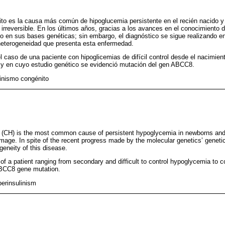
ito es la causa más común de hipoglucemia persistente en el recién nacido y l
 irreversible. En los últimos años, gracias a los avances en el conocimiento d
o en sus bases genéticas; sin embargo, el diagnóstico se sigue realizando 
heterogeneidad que presenta esta enfermedad.
el caso de una paciente con hipoglicemias de difícil control desde el nacimien
o y en cuyo estudio genético se evidenció mutación del gen ABCC8.
linismo congénito
 (CH) is the most common cause of persistent hypoglycemia in newborns and c
amage. In spite of the recent progress made by the molecular genetics’ genetic 
ogeneity of this disease.
of a patient ranging from secondary and difficult to control hypoglycemia to c
ABCC8 gene mutation.
perinsulinism