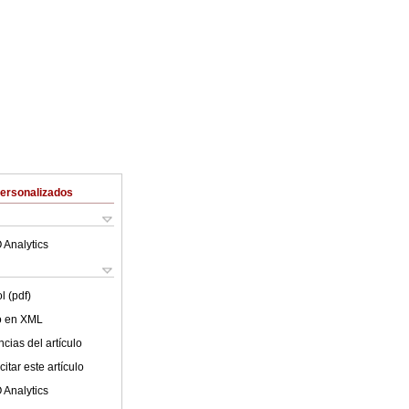
Personalizados
 Analytics
l (pdf)
lo en XML
cias del artículo
itar este artículo
 Analytics