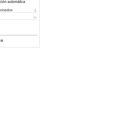
ción automática
cionados
nk