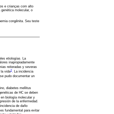
os e crianças com alto
 genética molecular, o
inemia congênita. Seu teste
les etiologías. La
alores inapropiadamente
mias reiteradas y severas
2
 la vida
. La incidencia
n se pudo documentar un
ino, diabetes mellitus
genéticas de HC se deben
 en biología molecular y
xpresión de la enfermedad.
 incidencia de daño
 es fundamental para evitar