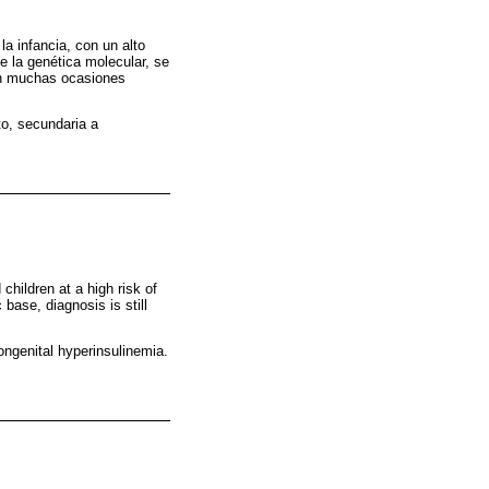
a infancia, con un alto
e la genética molecular, se
en muchas ocasiones
to, secundaria a
hildren at a high risk of
base, diagnosis is still
ongenital hyperinsulinemia.