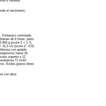
ente y tratados
esde el nacimiento,
s. Embarazo controlado.
branas de 6 horas, parto
2.965 g (score Z + 1,7),
: 31,5 cm (score Z: -0,6).
mblorosa con quejido
progresivos hasta 16
ucosa superior a 12
insulinemia 71 mUI/l
vos. Ácidos grasos libres
ste con altos