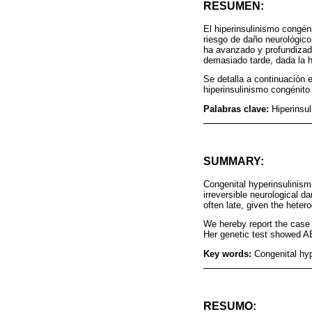
RESUMEN:
El hiperinsulinismo congén
riesgo de daño neurológico
ha avanzado y profundizad
demasiado tarde, dada la 
Se detalla a continuación 
hiperinsulinismo congénit
Palabras clave:
Hiperinsu
SUMMARY:
Congenital hyperinsulinism
irreversible neurological d
often late, given the heter
We hereby report the case 
Her genetic test showed 
Key words:
Congenital hy
RESUMO: