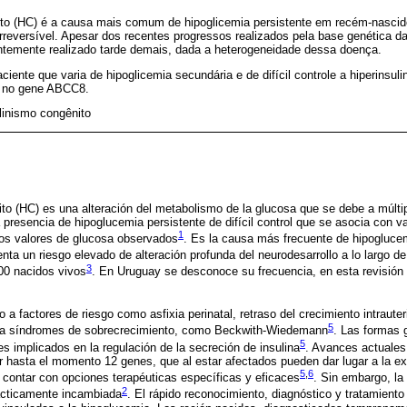
ito (HC) é a causa mais comum de hipoglicemia persistente em recém-nascid
irreversível. Apesar dos recentes progressos realizados pela base genética da
entemente realizado tarde demais, dada a heterogeneidade dessa doença.
ente que varia de hipoglicemia secundária e de difícil controle a hiperinsul
o no gene ABCC8.
linismo congênito
ito (HC) es una alteración del metabolismo de la glucosa que se debe a múltip
presencia de hipoglucemia persistente de difícil control que se asocia con v
1
los valores de glucosa observados
. Es la causa más frecuente de hipogluce
nta un riesgo elevado de alteración profunda del neurodesarrollo a lo largo de
3
00 nacidos vivos
. En Uruguay se desconoce su frecuencia, en esta revisió
o a factores de riesgo como asfixia perinatal, retraso del crecimiento intrauter
5
o a síndromes de sobrecrecimiento, como Beckwith-Wiedemann
. Las formas 
5
s implicados en la regulación de la secreción de insulina
. Avances actuales
car hasta el momento 12 genes, que al estar afectados pueden dar lugar a la e
5
,
6
contar con opciones terapéuticas específicas y eficaces
. Sin embargo, la
2
ácticamente incambiada
. El rápido reconocimiento, diagnóstico y tratamiento