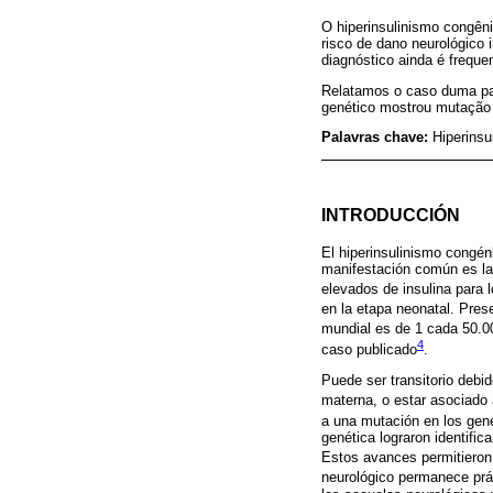
O hiperinsulinismo congên
risco de dano neurológico 
diagnóstico ainda é frequ
Relatamos o caso duma paci
genético mostrou mutaçã
Palavras chave:
Hiperinsu
INTRODUCCIÓN
El hiperinsulinismo congén
manifestación común es la 
elevados de insulina para 
en la etapa neonatal. Prese
mundial es de 1 cada 50.0
4
caso publicado
.
Puede ser transitorio debid
materna, o estar asociad
a una mutación en los gene
genética lograron identifi
Estos avances permitieron 
neurológico permanece pr