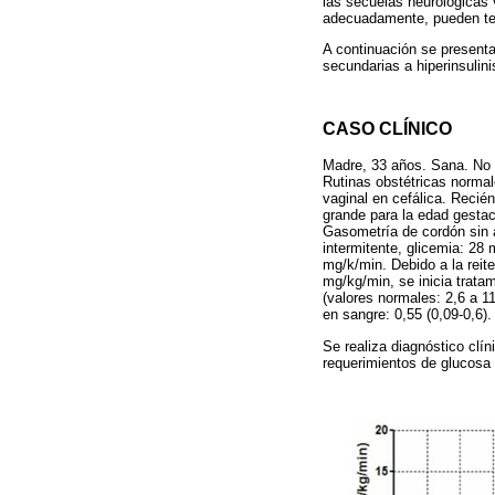
las secuelas neurológicas 
adecuadamente, pueden ten
A continuación se presenta
secundarias a hiperinsulini
CASO CLÍNICO
Madre, 33 años. Sana. No 
Rutinas obstétricas normal
vaginal en cefálica. Recié
grande para la edad gestaci
Gasometría de cordón sin a
intermitente, glicemia: 28
mg/k/min. Debido a la reit
mg/kg/min, se inicia tratam
(valores normales: 2,6 a 11
en sangre: 0,55 (0,09-0,6).
Se realiza diagnóstico clín
requerimientos de glucosa i