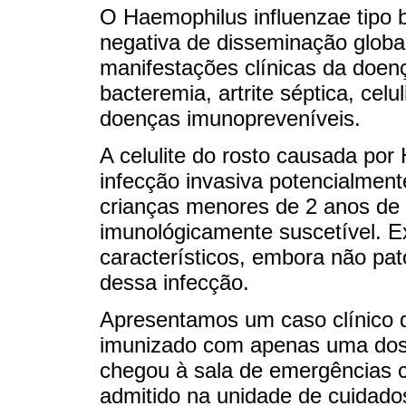
O Haemophilus influenzae tipo 
negativa de disseminação global
manifestações clínicas da doenç
bacteremia, artrite séptica, celu
doenças imunopreveníveis.
A celulite do rosto causada por
infecção invasiva potencialmen
crianças menores de 2 anos de
imunológicamente suscetível. E
característicos, embora não pa
dessa infecção.
Apresentamos um caso clínico d
imunizado com apenas uma dose
chegou à sala de emergências 
admitido na unidade de cuidados