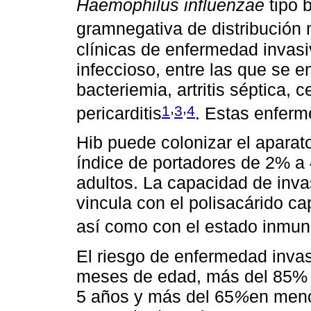
Haemophilus influenzae
tipo 
gramnegativa de distribución
clínicas de enfermedad invas
infeccioso, entre las que se en
bacteriemia, artritis séptica, ce
,
,
1
3
4
pericarditis
. Estas enfer
Hib puede colonizar el aparato
índice de portadores de 2% a
adultos. La capacidad de inva
vincula con el polisacárido ca
así como con el estado inmun
El riesgo de enfermedad invas
meses de edad, más del 85% 
5 años y más del 65
%
en meno