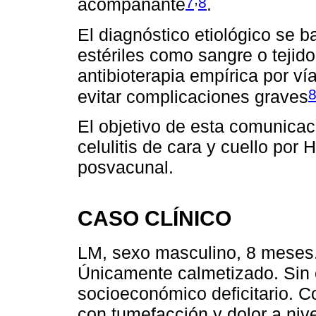
7
8
acompañante
.
El diagnóstico etiológico se b
estériles como sangre o tejid
antibioterapia empírica por v
evitar complicaciones graves
El objetivo de esta comunicaci
celulitis de cara y cuello por H
posvacunal.
CASO CLÍNICO
LM, sexo masculino, 8 meses.
Únicamente calmetizado. Sin c
socioeconómico deficitario. C
con tumefacción y dolor a nive