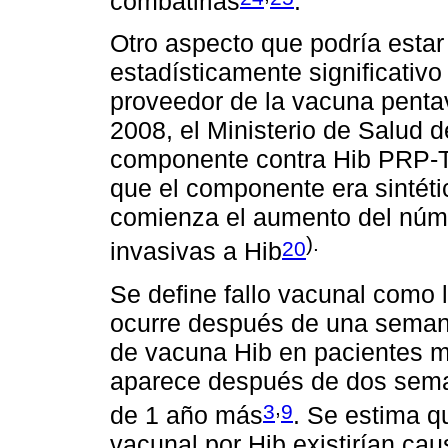
combatirlas
.
Otro aspecto que podría esta
estadísticamente significativo
proveedor de la vacuna penta
2008, el Ministerio de Salud 
componente contra Hib PRP-T e
que el componente era sintéti
comienza el aumento del núm
).
20
invasivas a Hib
Se define fallo vacunal como 
ocurre después de una semana
de vacuna Hib en pacientes m
aparece después de dos seman
,
3
9
de 1 año más
. Se estima q
vacunal por Hib existirían ca