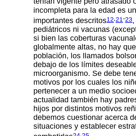
tenían vigente pero atrasado 
incompleta para la edad es un
,
-
12
21
23
importantes descritos
,
pediátricos ni vacunas (excep
si bien las coberturas vacuna
globalmente altas, no hay que
población, los llamados bolso
debajo de los límites deseable
microorganismo. Se debe tene
motivos por los cuales los ni
pertenecer a un medio socioeco
actualidad también hay padre
hijos por distintos motivos reñ
debemos cuestionar acerca de
situaciones y establecer estr
,
24
25