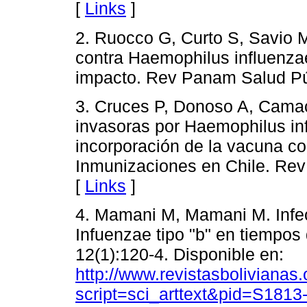
[
Links
]
2. Ruocco G, Curto S, Savio 
contra Haemophilus influenzae
impacto. Rev Panam Salud Púb
3. Cruces P, Donoso A, Camac
invasoras por Haemophilus inf
incorporación de la vacuna c
Inmunizaciones en Chile. Rev C
[
Links
]
4. Mamani M, Mamani M. Infe
Infuenzae tipo "b" en tiempos
12(1):120-4. Disponible en:
http://www.revistasbolivianas.
script=sci_arttext&pid=S18