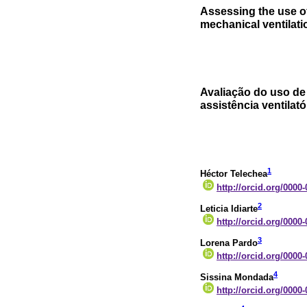
Assessing the use o
mechanical ventilati
Avaliação do uso de
assistência ventilat
1
Héctor Telechea
http://orcid.org/0000
2
Leticia Idiarte
http://orcid.org/0000
3
Lorena Pardo
http://orcid.org/0000
4
Sissina Mondada
http://orcid.org/0000