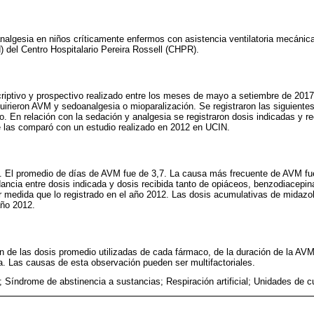
analgesia en niños críticamente enfermos con asistencia ventilatoria mecánic
 del Centro Hospitalario Pereira Rossell (CHPR).
riptivo y prospectivo realizado entre los meses de mayo a setiembre de 2017
irieron AVM y sedoanalgesia o mioparalización. Se registraron las siguientes
so. En relación con la sedación y analgesia se registraron dosis indicadas y 
e las comparó con un estudio realizado en 2012 en UCIN.
. El promedio de días de AVM fue de 3,7. La causa más frecuente de AVM fue 
ancia entre dosis indicada y dosis recibida tanto de opiáceos, benzodiacepin
medida que lo registrado en el año 2012. Las dosis acumulativas de midazol
año 2012.
 de las dosis promedio utilizadas de cada fármaco, de la duración de la AV
. Las causas de esta observación pueden ser multifactoriales.
; Síndrome de abstinencia a sustancias; Respiración artificial; Unidades de cu