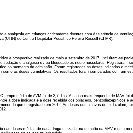
ção e analgesia em crianças criticamente doentes com Assistência de Ventil
va (UTIN) do Centro Hospitalar Pediátrico Pereira Rossell (CHPR).
itivo e prospectivo realizado de maio a setembro de 2017. Incluíram-se pac
 sedação e analgesia e / ou bloqueadores neuromusculares. Registraram-se 
stico no momento da admissão. Foram registradas as doses indicadas e rece
im como as doses cumulativas. Os resultados foram comparados com um est
 O tempo médio de AVM foi de 3,7 dias. A causa mais frequente de MAV foi do
ntre a dose indicada e a dose recebida dos opiáceos, benzodiazepínicos e a
enor do que o registrado em 2012. As doses cumulativas de midazolam, fent
012.
o nas doses médias de cada droga utilizada, na duração da MAV e uma meno