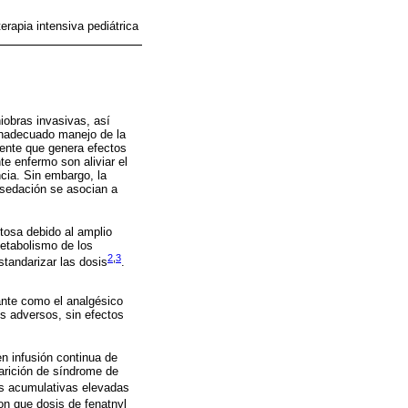
erapia intensiva pediátrica
iobras invasivas, así
 inadecuado manejo de la
nente que genera efectos
te enfermo son aliviar el
cia. Sin embargo, la
esedación se asocian a
ltosa debido al amplio
metabolismo de los
2
,
3
standarizar las dosis
.
ante como el analgésico
os adversos, sin efectos
en infusión continua de
arición de síndrome de
sis acumulativas elevadas
on que dosis de fenatnyl