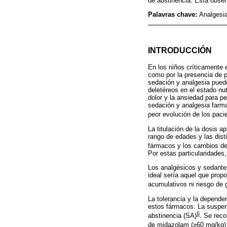
de abstinência. Esta obser
Palavras chave:
Analgesia
INTRODUCCIÓN
En los niños críticamente 
como por la presencia de p
sedación y analgesia puede
deletéreos en el estado nut
dolor y la ansiedad para p
sedación y analgesia farm
peor evolución de los paci
La titulación de la dosis a
rango de edades y las dist
fármacos y los cambios del
Por estas particularidades
Los analgésicos y sedante
ideal sería aquel que prop
acumulativos ni riesgo de 
La tolerancia y la depende
estos fármacos. La suspen
6
abstinencia (SA)
. Se reco
de midazolam (≥60 mg/kg) 