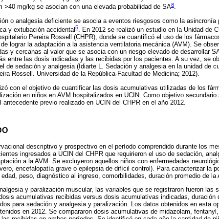
8
m >40 mg/kg se asocian con una elevada probabilidad de SA
.
ción o analgesia deficiente se asocia a eventos riesgosos como la asincronía p
5
ca y extubación accidental
. En 2012 se realizó un estudio en la Unidad de 
spitalario Pereira Rossell (CHPR), donde se cuantificó el uso de los fármaco
 de lograr la adaptación a la asistencia ventilatoria mecánica (AVM). Se obse
as y cercanas al valor que se asocia con un riesgo elevado de desarrollar 
s entre las dosis indicadas y las recibidas por los pacientes. A su vez, se ob
vel de sedación y analgesia (Idiarte L. Sedación y analgesia en la unidad de c
reira Rossell. Universidad de la República-Facultad de Medicina; 2012).
izó con el objetivo de cuantificar las dosis acumulativas utilizadas de los f
alización en niños en AVM hospitalizados en UCIN. Como objetivo secundario 
el antecedente previo realizado en UCIN del CHPR en el año 2012.
DO
rvacional descriptivo y prospectivo en el período comprendido durante los 
ientes ingresados a UCIN del CHPR que requirieron el uso de sedación, analg
aptación a la AVM. Se excluyeron aquellos niños con enfermedades neurológic
ero, encefalopatía grave o epilepsia de difícil control). Para caracterizar la p
, edad, peso, diagnóstico al ingreso, comorbilidades, duración promedio de la
nalgesia y paralización muscular, las variables que se registraron fueron las 
, dosis acumulativas recibidas versus dosis acumulativas indicadas, duración 
ados para sedación y analgesia y paralización. Los datos obtenidos en esta op
tenidos en 2012. Se compararon dosis acumulativas de midazolam, fentanyl, a
y las recibidas en ambos períodos. Se identificó en cada año la cantidad de n