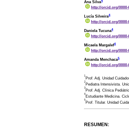
4
Ana Silva
http://orcid.org/0000
4
Lucía Silveira
http://orcid.org/0000
4
Daniela Tucuna
http://orcid.org/0000
4
Micaela Margalef
http://orcid.org/0000
5
Amanda Menchaca
http://orcid.org/0000
1
Prof. Adj. Unidad Cuidad
2
Pediatra Intensivista. Un
3
Prof. Adj. Clínica Pediát
4
Estudiante Medicina. Cicl
5
Prof. Titular. Unidad Cui
RESUMEN: