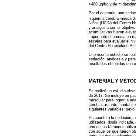
>480 µg/kg y de midazola
Por el contrario, una seda
isquemia cerebral-miocárdi
Niños (UCIN) del Centro Ho
y analgesia con el objetivo
acumulativas fueron elevad
importante diferencia en má
escalas para evaluar el ni
del Centro Hospitalario Pe
El presente estudio se real
sedación, analgesia y par
resultados obtenidos con 
MATERIAL Y MÉTO
Se realizó un estudio obse
de 2017. Se incluyeron pac
muscular para lograr la ad
cerebral, retardo mental sev
siguientes variables: sexo
En cuanto a la sedación, a
utilizados, dosis indicada
uno de los fármacos utiliz
con aquellos que fueron ob
entre las dosis indicadas 