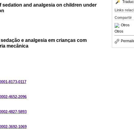
Traduc
f sedation and analgesia on children under
on
Links rela
Compartir
Otros
Otros
 sedação e analgesia em crianças com
Permali
ória mecânica
-0001-8173-0117
-0002-4652-2096
-0002-4827-5893
-0002-3692-1069