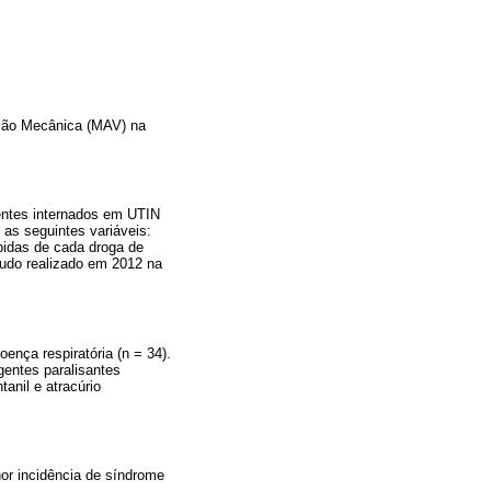
ação Mecânica (MAV) na
ientes internados em UTIN
as seguintes variáveis:
bidas de cada droga de
udo realizado em 2012 na
ença respiratória (n = 34).
gentes paralisantes
anil e atracúrio
r incidência de síndrome