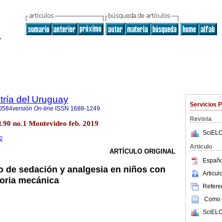
tría del Uruguay
Servicios 
0584
versión On-line
ISSN
1688-1249
Revista
l.90 no.1 Montevideo feb. 2019
SciELO
.2
Articulo
ARTÍCULO ORIGINAL
Españo
o de sedación y analgesia en niños con
Articu
toria mecánica
Referen
Como c
SciELO