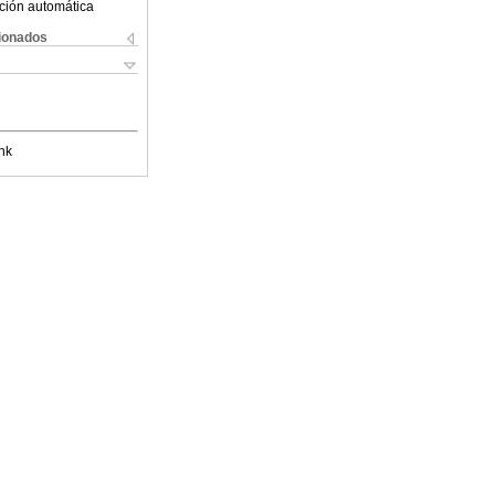
ción automática
cionados
nk