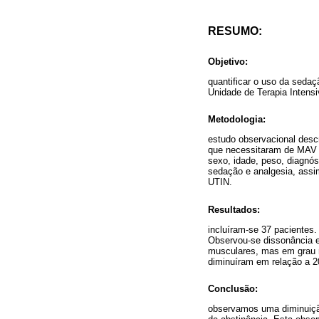
RESUMO:
Objetivo:
quantificar o uso da seda
Unidade de Terapia Intensi
Metodologia:
estudo observacional descr
que necessitaram de MAV e
sexo, idade, peso, diagnó
sedação e analgesia, ass
UTIN.
Resultados:
incluíram-se 37 pacientes.
Observou-se dissonância e
musculares, mas em grau m
diminuíram em relação a 2
Conclusão:
observamos uma diminuiçã