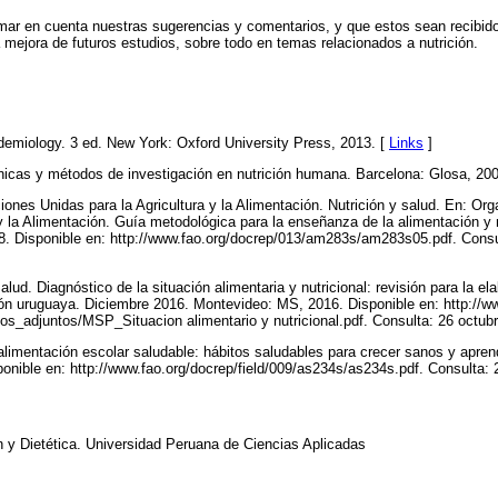
r en cuenta nuestras sugerencias y comentarios, y que estos sean recibid
 mejora de futuros estudios, sobre todo en temas relacionados a nutrición.
pidemiology. 3 ed. New York: Oxford University Press, 2013. [
Links
]
cnicas y métodos de investigación en nutrición humana. Barcelona: Glosa, 20
iones Unidas para la Agricultura y la Alimentación. Nutrición y salud. En: Or
 y la Alimentación. Guía metodológica para la enseñanza de la alimentación y 
. Disponible en: http://www.fao.org/docrep/013/am283s/am283s05.pdf. Consu
alud. Diagnóstico de la situación alimentaria y nutricional: revisión para la el
ción uruguaya. Diciembre 2016. Montevideo: MS, 2016. Disponible en: http://
hivos_adjuntos/MSP_Situacion alimentario y nutricional.pdf. Consulta: 26 octub
 alimentación escolar saludable: hábitos saludables para crecer sanos y apre
nible en: http://www.fao.org/docrep/field/009/as234s/as234s.pdf. Consulta: 
n y Dietética. Universidad Peruana de Ciencias Aplicadas