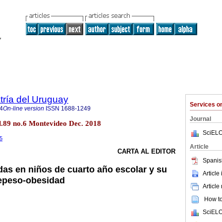
tría del Uruguay
Services 
4
On-line version
ISSN
1688-1249
Journal
ol.89 no.6 Montevideo Dec. 2018
SciELO
.5
Article
CARTA AL EDITOR
Spanis
s en niños de cuarto año escolar y su
Article
repeso-obesidad
Article
How to 
SciELO