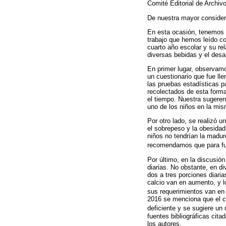
Comité Editorial de Archiv
De nuestra mayor consider
En esta ocasión, tenemos e
trabajo que hemos leído c
cuarto año escolar y su re
diversas bebidas y el desa
En primer lugar, observamo
un cuestionario que fue lle
las pruebas estadísticas pa
recolectados de esta forma
el tiempo. Nuestra sugeren
uno de los niños en la mi
Por otro lado, se realizó 
el sobrepeso y la obesidad
niños no tendrían la madur
recomendamos que para fut
Por último, en la discusi
diarias. No obstante, en d
dos a tres porciones diari
calcio van en aumento, y l
sus requerimientos van e
2016 se menciona que el c
deficiente y se sugiere u
fuentes bibliográficas cita
los autores.