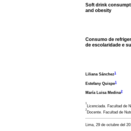
Soft drink consumpti
and obesity
Consumo de refriger
de escolaridade e s
1
Liliana Sánchez
1
Estefany Quispe
2
María Luisa Medina
1
Licenciada. Facultad de N
2
Docente. Facultad de Nutr
Lima, 29 de octubre del 20