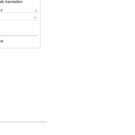
ic translation
ks
nk