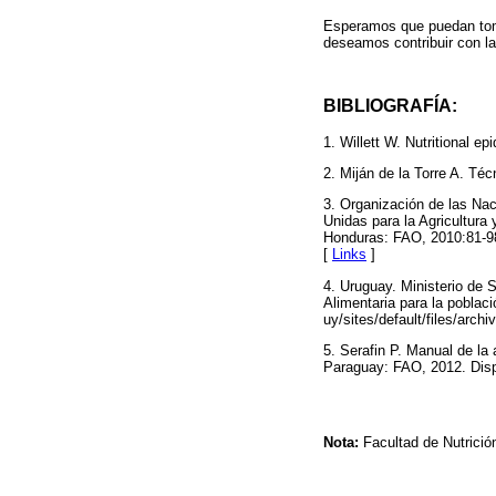
Esperamos que puedan toma
deseamos contribuir con la
BIBLIOGRAFÍA:
1. Willett W. Nutritional e
2. Miján de la Torre A. Té
3. Organización de las Nac
Unidas para la Agricultura
Honduras: FAO, 2010:81-98
[
Links
]
4. Uruguay. Ministerio de S
Alimentaria para la pobla
uy/sites/default/files/arc
5. Serafin P. Manual de la
Paraguay: FAO, 2012. Dispo
Nota:
Facultad de Nutrició