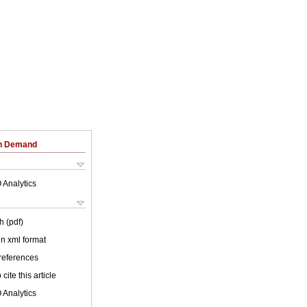
on Demand
 Analytics
h (pdf)
 in xml format
 references
cite this article
 Analytics