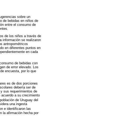
sugerencias sobre un
mo de bebidas en niños de
ción entre el consumo de
entes.
os de los niños a través de
ta información se realizaron
tos antropométricos
do en diferentes puntos en
ndependientemente en cada
l consumo de bebidas con
rgen de error elevado. Los
 de encuesta, por lo que
ares es de dos porciones
scolares debería ser de
o y sus requerimientos de
e acuerdo a su crecimiento
a población de Uruguay del
sidera una ingesta
 e identificaron las
on la afirmación hecha por