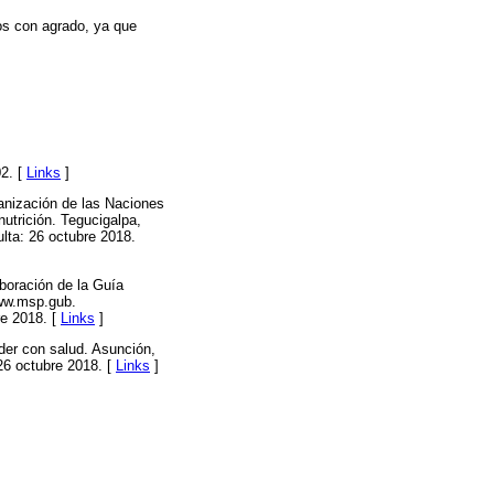
os con agrado, ya que
02. [
Links
]
ganización de las Naciones
nutrición. Tegucigalpa,
lta: 26 octubre 2018.
aboración de la Guía
www.msp.gub.
re 2018. [
Links
]
nder con salud. Asunción,
26 octubre 2018. [
Links
]