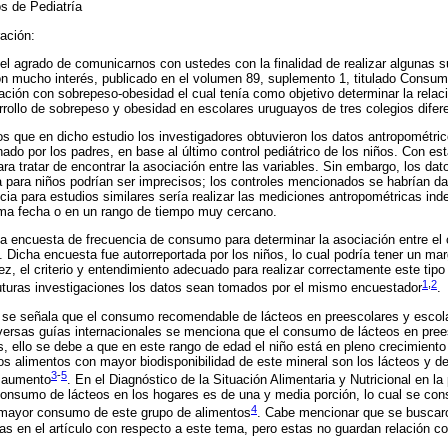
os de Pediatría
ación:
l agrado de comunicarnos con ustedes con la finalidad de realizar algunas 
on mucho interés, publicado en el volumen 89, suplemento 1, titulado Consu
lación con sobrepeso-obesidad el cual tenía como objetivo determinar la rela
rrollo de sobrepeso y obesidad en escolares uruguayos de tres colegios difer
s que en dicho estudio los investigadores obtuvieron los datos antropométric
nado por los padres, en base al último control pediátrico de los niños. Con es
ra tratar de encontrar la asociación entre las variables. Sin embargo, los da
 para niños podrían ser imprecisos; los controles mencionados se habrían da
cia para estudios similares sería realizar las mediciones antropométricas i
sma fecha o en un rango de tiempo muy cercano.
una encuesta de frecuencia de consumo para determinar la asociación entre e
. Dicha encuesta fue autorreportada por los niños, lo cual podría tener un ma
ez, el criterio y entendimiento adecuado para realizar correctamente este tipo
1
,
2
uras investigaciones los datos sean tomados por el mismo encuestador
.
ón se señala que el consumo recomendable de lácteos en preescolares y escol
iversas guías internacionales se menciona que el consumo de lácteos en pree
as, ello se debe a que en este rango de edad el niño está en pleno crecimient
os alimentos con mayor biodisponibilidad de este mineral son los lácteos y d
3
-
5
n aumento
. En el Diagnóstico de la Situación Alimentaria y Nutricional en l
onsumo de lácteos en los hogares es de una y media porción, lo cual se con
4
n mayor consumo de este grupo de alimentos
. Cabe mencionar que se buscaron
das en el artículo con respecto a este tema, pero estas no guardan relación c