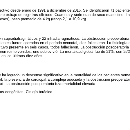
pectivo desde enero de 1991 a diciembre de 2016. Se identificaron 71 pacient
 se extrajo de registros clínicos. Cuarenta y siete eran de sexo masculino. L
ses), peso promedio de 4 kg (rango 2,1 a 10,9 kg).
ron supradiafragmáticos y 22 infradiafragmáticos. La obstrucción preoperatori
ientes fueron operados en el período neonatal, diez fallecieron. La fisiología 
tuvo presente en seis casos, todos fallecieron. La obstrucción posoperatoria 
ueron reintervenidos, uno sobrevivió. La mortalidad global fue de 31%, con 35
en los últimos diez años.
e ha logrado un descenso significativo en la mortalidad de los pacientes some
al, la presencia de cardiopatía compleja asociada y la obstrucción preoperato
d. La obstrucción posoperatoria tuvo mortalidad elevada.
ias congénitas; Cirugía torácica