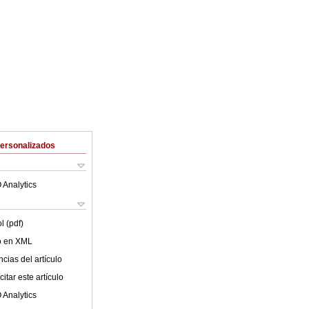
Personalizados
 Analytics
l (pdf)
lo en XML
cias del artículo
itar este artículo
 Analytics