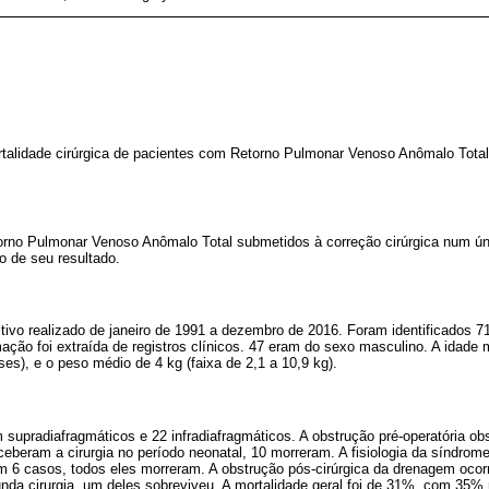
rtalidade cirúrgica de pacientes com Retorno Pulmonar Venoso Anômalo Total
rno Pulmonar Venoso Anômalo Total submetidos à correção cirúrgica num ún
o de seu resultado.
ctivo realizado de janeiro de 1991 a dezembro de 2016. Foram identificados 
rmação foi extraída de registros clínicos. 47 eram do sexo masculino. A idade
ses), e o peso médio de 4 kg (faixa de 2,1 a 10,9 kg).
m supradiafragmáticos e 22 infradiafragmáticos. A obstrução pré-operatória o
ceberam a cirurgia no período neonatal, 10 morreram. A fisiologia da síndrome
m 6 casos, todos eles morreram. A obstrução pós-cirúrgica da drenagem ocor
da cirurgia, um deles sobreviveu. A mortalidade geral foi de 31%, com 35% 