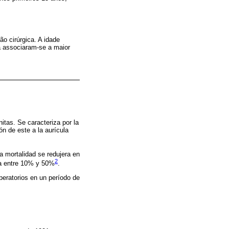
o cirúrgica. A idade
a associaram-se a maior
tas. Se caracteriza por la
ón de este a la aurícula
la mortalidad se redujera en
2
nda entre 10% y 50%
.
peratorios en un período de