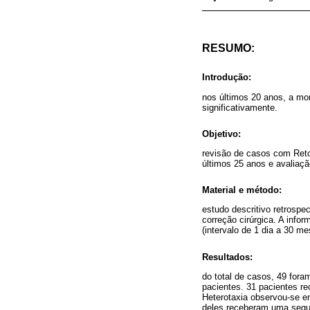
RESUMO:
Introdução:
nos últimos 20 anos, a mo
significativamente.
Objetivo:
revisão de casos com Reto
últimos 25 anos e avaliaçã
Material e método:
estudo descritivo retrospe
correção cirúrgica. A info
(intervalo de 1 dia a 30 me
Resultados:
do total de casos, 49 fora
pacientes. 31 pacientes re
Heterotaxia observou-se e
deles receberam uma segun