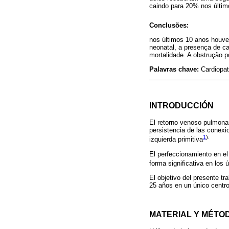
caindo para 20% nos últim
Conclusões:
nos últimos 10 anos houve 
neonatal, a presença de c
mortalidade. A obstrução pó
Palavras chave:
Cardiopat
INTRODUCCIÓN
El retorno venoso pulmonar
persistencia de las conexio
1
).
izquierda primitiva
El perfeccionamiento en el 
forma significativa en los
El objetivo del presente t
25 años en un único centro
MATERIAL Y MÉTO