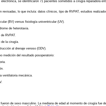
s electrónica, se identificaron 71 pacientes sometidos a cirugía reparadora en
on revisadas, lo que incluía: datos clínicos, tipo de RVPAT, estudios realizado
icular (BV) versus fisiología univentricular (UV).
drome de heterotaxia.
o de RVPAT.
de la cirugía.
trucción al drenaje venoso (ODV).
o medición del resultado posoperatorio:
oria.
ón.
a ventilatoria mecánica.
V.
s fueron de sexo masculino. La mediana de edad al momento de cirugía fue de