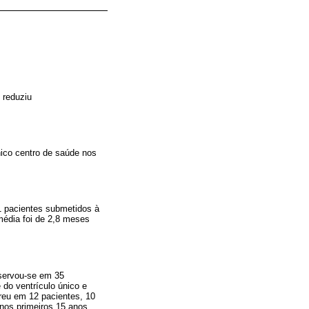
 reduziu
ico centro de saúde nos
71 pacientes submetidos à
 média foi de 2,8 meses
bservou-se em 35
 do ventrículo único e
reu em 12 pacientes, 10
nos primeiros 15 anos,