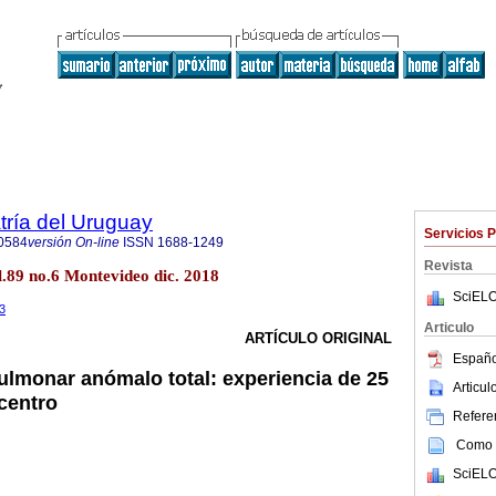
tría del Uruguay
Servicios 
0584
versión On-line
ISSN
1688-1249
Revista
l.89 no.6 Montevideo dic. 2018
SciELO
.3
Articulo
ARTÍCULO ORIGINAL
Españo
lmonar anómalo total: experiencia de 25
Articu
centro
Referen
Como c
SciELO