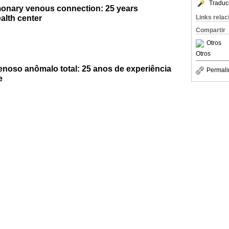
Traduc
onary venous connection: 25 years
alth center
Links rela
Compartir
Otros
Otros
noso anômalo total: 25 anos de experiência
Permali
e