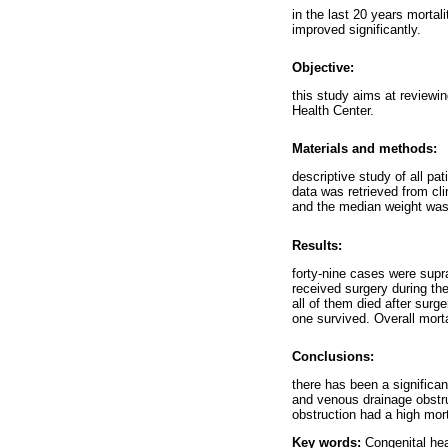
in the last 20 years morta
improved significantly.
Objective:
this study aims at reviewi
Health Center.
Materials and methods:
descriptive study of all p
data was retrieved from cl
and the median weight was 
Results:
forty-nine cases were supr
received surgery during th
all of them died after surg
one survived. Overall mort
Conclusions:
there has been a significan
and venous drainage obstruc
obstruction had a high mort
Key words:
Congenital hea