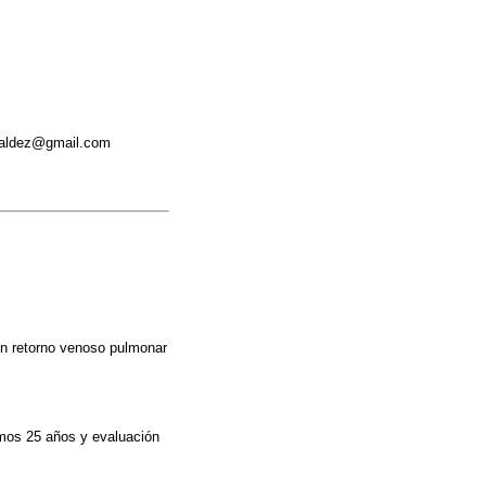
osvaldez@gmail.com
con retorno venoso pulmonar
imos 25 años y evaluación