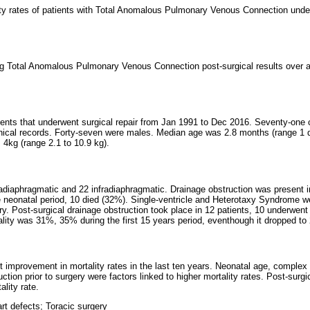
lity rates of patients with Total Anomalous Pulmonary Venous Connection under
ng Total Anomalous Pulmonary Venous Connection post-surgical results over a
atients that underwent surgical repair from Jan 1991 to Dec 2016. Seventy-one 
inical records. Forty-seven were males. Median age was 2.8 months (range 1 
4kg (range 2.1 to 10.9 kg).
adiaphragmatic and 22 infradiaphragmatic. Drainage obstruction was present in
e neonatal period, 10 died (32%). Single-ventricle and Heterotaxy Syndrome w
ery. Post-surgical drainage obstruction took place in 12 patients, 10 underwent
ality was 31%, 35% during the first 15 years period, eventhough it dropped to 
t improvement in mortality rates in the last ten years. Neonatal age, complex
tion prior to surgery were factors linked to higher mortality rates. Post-sur
ality rate.
rt defects; Toracic surgery