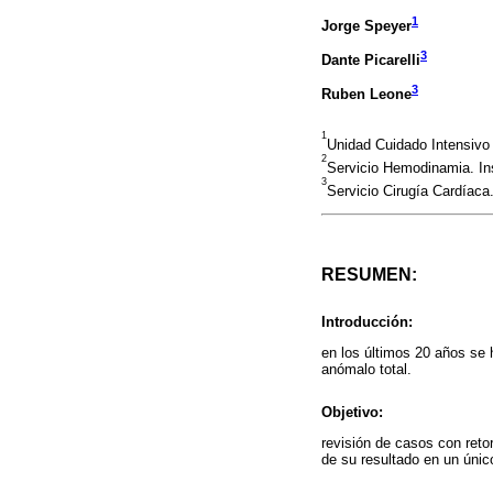
1
Jorge Speyer
3
Dante Picarelli
3
Ruben Leone
1
Unidad Cuidado Intensivo 
2
Servicio Hemodinamia. Inst
3
Servicio Cirugía Cardíaca. 
RESUMEN:
Introducción:
en los últimos 20 años se 
anómalo total.
Objetivo:
revisión de casos con reto
de su resultado en un únic