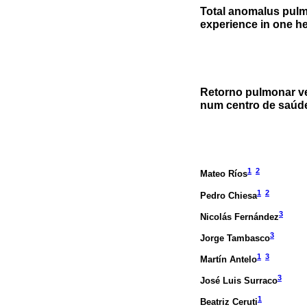
Total anomalus pulm
experience in one he
Retorno pulmonar ve
num centro de saúd
1
2
Mateo Ríos
1
2
Pedro Chiesa
3
Nicolás Fernández
3
Jorge Tambasco
1
3
Martín Antelo
3
José Luis Surraco
1
Beatriz Ceruti