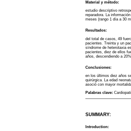
Material y método:
estudio descriptivo retros
reparadora. La información
meses (rango 1 día a 30 me
Resultados:
del total de casos, 49 fue
pacientes. Treinta y un pac
síndrome de heterotaxia es
pacientes, diez de ellos f
años, descendiendo a 20% 
Conclusiones:
en los últimos diez años s
quirúrgica. La edad neonat
asoció con mayor mortalida
Palabras clave:
Cardiopat
SUMMARY:
Introduction: