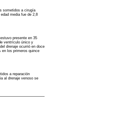
es sometidos a cirugía
a edad media fue de 2,8
a estuvo presente en 35
de ventrículo único y
del drenaje ocurrió en doce
% en los primeros quince
tidos a reparación
ria al drenaje venoso se