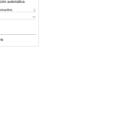
ción automática
cionados
nk