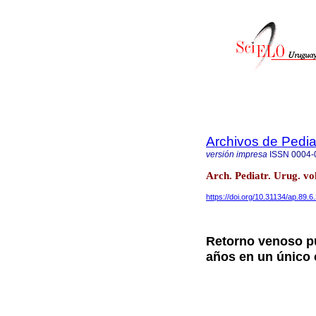
Archivos de Pedia
versión impresa
ISSN
0004-
Arch. Pediatr. Urug. vo
https://doi.org/10.31134/ap.89.6
Retorno venoso pu
años en un único 