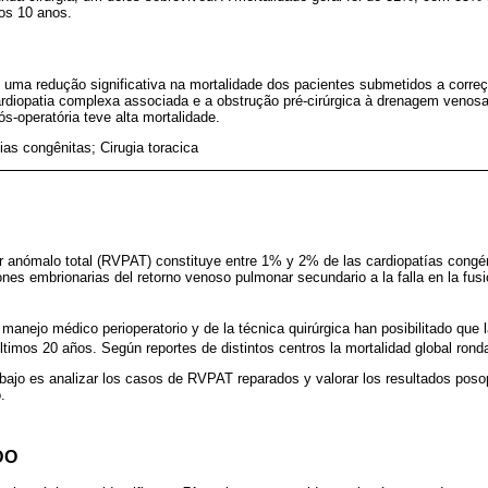
os 10 anos.
uma redução significativa na mortalidade dos pacientes submetidos a correçã
ardiopatia complexa associada e a obstrução pré-cirúrgica à drenagem venos
s-operatória teve alta mortalidade.
ias congênitas; Cirugia toracica
 anómalo total (RVPAT) constituye entre 1% y 2% de las cardiopatías congéni
nes embrionarias del retorno venoso pulmonar secundario a la falla en la fusi
manejo médico perioperatorio y de la técnica quirúrgica han posibilitado que 
 últimos 20 años. Según reportes de distintos centros la mortalidad global ro
rabajo es analizar los casos de RVPAT reparados y valorar los resultados poso
.
DO