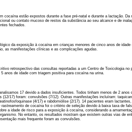
m cocaína estão expostos durante a fase pré-natal e durante a lactação. D
encional ou contato mucoso de restos da substância ao seu alcance e de inal
ntes fechados.
iológico da exposição à cocaína em crianças menores de cinco anos de idade 
ão, as manifestações clínicas e as complicações agudas.
ritivo retrospectivo das consultas reportadas a um Centro de Toxicologia no
é 5 anos de idade com triagem positiva para cocaína na urina.
analisamos 17 devido a dados insuficientes. Todos tinham menos de 2 anos d
 (12/17) foram: convulsões (7/12). Outras manifestações incluíram: taquicard
creatinofosfoquinase (4/17) e rabdomiólise (2/17). 14 pacientes eram lactant
 rastreamento de cocaína foi o critério de seleção devido à baixa taxa de fals
sobre a idade de risco para a exposição à cocaína, considerando a amamentaç
organismo. No entanto, os resultados mostram que existem outras vias de en
esentação mais frequente foram as convulsões.