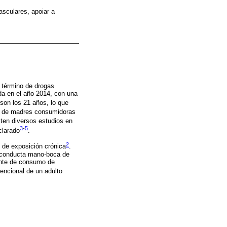
sculares, apoiar a
 término de drogas
a en el año 2014, con una
son los 21 años, lo que
os de madres consumidoras
sten diversos estudios en
3
-
5
clarado
.
2
 de exposición crónica
.
la conducta mano-boca de
ente de consumo de
tencional de un adulto