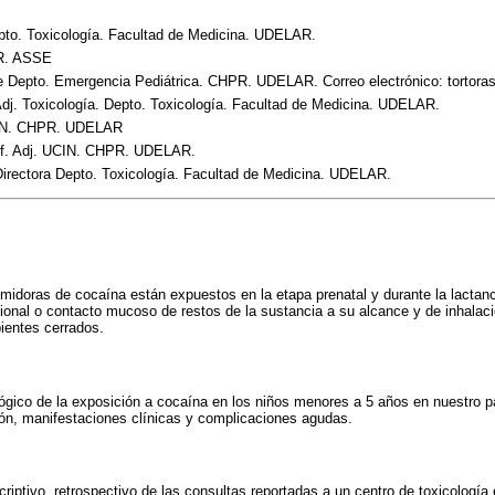
epto. Toxicología. Facultad de Medicina. UDELAR.
PR. ASSE
te Depto. Emergencia Pediátrica. CHPR. UDELAR. Correo electrónico: tortor
Adj. Toxicología. Depto. Toxicología. Facultad de Medicina. UDELAR.
UCIN. CHPR. UDELAR
Prof. Adj. UCIN. CHPR. UDELAR.
Directora Depto. Toxicología. Facultad de Medicina. UDELAR.
midoras de cocaína están expuestos en la etapa prenatal y durante la lactan
cional o contacto mucoso de restos de la sustancia a su alcance y de inhalac
ientes cerrados.
iológico de la exposición a cocaína en los niños menores a 5 años en nuestro 
ión, manifestaciones clínicas y complicaciones agudas.
criptivo, retrospectivo de las consultas reportadas a un centro de toxicología