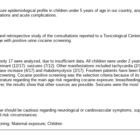
ure epidemiological profile in children under 5 years of age in our country, a
tations and acute complications.
and retrospective study of the consultations reported to a Toxicological Cente
ge with positive urine cocaine screening.
nly 17 were analyzed, due to insufficient data. All children were under 2 year
inant (12/17): seizures (7/12). Other manifestations included tachycardia (2/1
nase increase (4/17) and rhabdomyolysis (2/17). Fourteen patients have been 
eening. Cocaine positive screening was the selection criteria because of its l
terature regarding the main age risk regarding cocaine exposure; breastfeedi
r, the results show that other sources are possible. Seizures were the most 
e should be cautious regarding neurological or cardiovascular symptoms, sup
d risk circumstances.
oning; Maternal exposure; Children