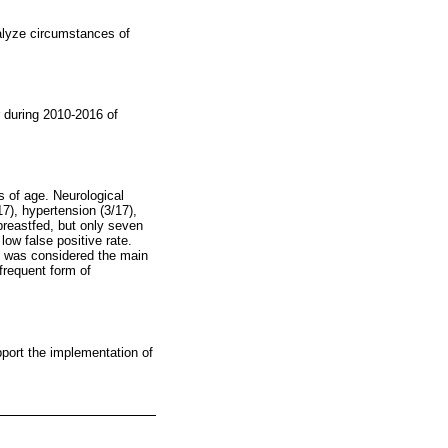
nalyze circumstances of
r during 2010-2016 of
s of age. Neurological
7), hypertension (3/17),
breastfed, but only seven
ow false positive rate.
ng was considered the main
frequent form of
port the implementation of