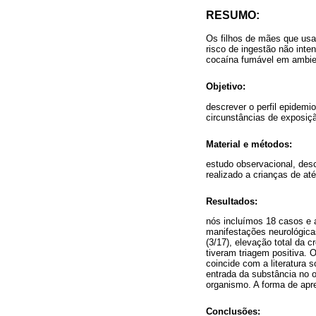
RESUMO:
Os filhos de mães que usa
risco de ingestão não int
cocaína fumável em ambie
Objetivo:
descrever o perfil epidem
circunstâncias de exposiç
Material e métodos:
estudo observacional, desc
realizado a crianças de at
Resultados:
nós incluímos 18 casos e 
manifestações neurológicas
(3/17), elevação total da 
tiveram triagem positiva. O
coincide com a literatura 
entrada da substância no 
organismo. A forma de apr
Conclusões: