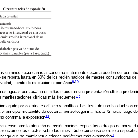
cas en niños secundarias al consumo materno de cocaína pueden ser por int
mo se reporta hasta en 30% de los recién nacidos de madres consumidoras de
9
,
10
avedad, siendo de resolución espontánea
.
iones agudas por cocaína en niños muestran una presentación clínica predom
2
,
6
s manifestaciones clínicas más frecuentes
.
ción aguda por cocaína es clínico y analítico. Los tests de uso habitual son d
a el principal metabolito de cocaína, benzoilecgonina, hasta 72 horas luego de
14
iño confirma la exposición
.
consenso para la atención de recién nacidos expuestos a drogas de abuso du
revención de los efectos sobre los niños. Dicho consenso se refiere específic
9
e riesgo que se mantienen a edades pediátricas más avanzadas
.