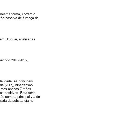
a mesma forma, correm o
ação passiva de fumaça de
em Uruguai, analisar as
 período 2010-2016,
e idade. As principais
ia (2/17), hipertensão
es, mas apenas 7 mães
os positivos. Esta série
ão como a principal via de
trada da substancia no