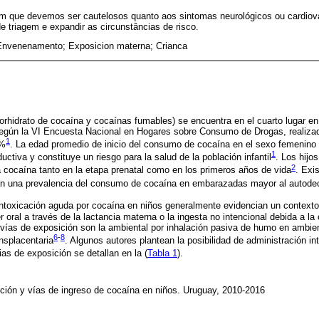
m que devemos ser cautelosos quanto aos sintomas neurológicos ou cardiova
 triagem e expandir as circunstâncias de risco.
Envenenamento; Exposicion materna; Crianca
rhidrato de cocaína y cocaínas fumables) se encuentra en el cuarto lugar en
gún la VI Encuesta Nacional en Hogares sobre Consumo de Drogas, realizad
1
8%
. La edad promedio de inicio del consumo de cocaína en el sexo femenino 
1
uctiva y constituye un riesgo para la salud de la población infantil
. Los hij
2
 cocaína tanto en la etapa prenatal como en los primeros años de vida
. Exi
an una prevalencia del consumo de cocaína en embarazadas mayor al autode
intoxicación aguda por cocaína en niños generalmente evidencian un contexto
r oral a través de la lactancia materna o la ingesta no intencional debida a 
 vías de exposición son la ambiental por inhalación pasiva de humo en ambi
6
-
8
nsplacentaria
. Algunos autores plantean la posibilidad de administración in
ias de exposición se detallan en la (
Tabla 1
).
ción y vías de ingreso de cocaína en niños. Uruguay, 2010-2016