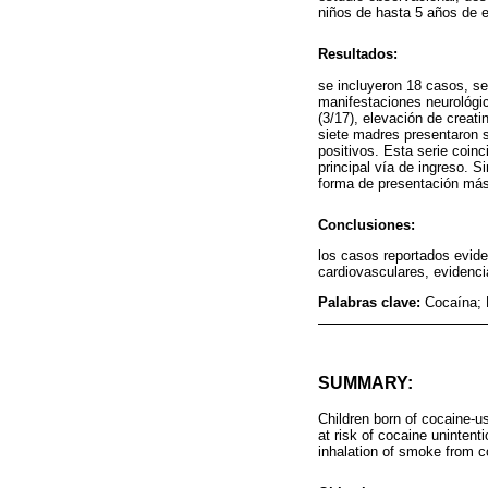
niños de hasta 5 años de e
Resultados:
se incluyeron 18 casos, se
manifestaciones neurológic
(3/17), elevación de creati
siete madres presentaron sc
positivos. Esta serie coin
principal vía de ingreso. 
forma de presentación más
Conclusiones:
los casos reportados evid
cardiovasculares, evidenci
Palabras clave:
Cocaína; 
SUMMARY:
Children born of cocaine-u
at risk of cocaine unintent
inhalation of smoke from 