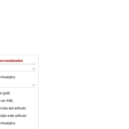
Personalizados
 Analytics
l (pdf)
lo en XML
cias del artículo
itar este artículo
 Analytics