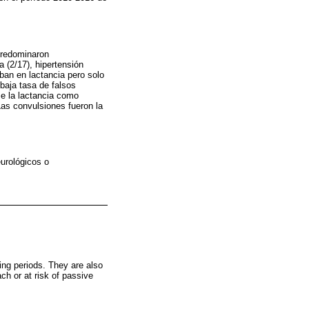
Predominaron
 (2/17), hipertensión
aban en lactancia pero solo
 baja tasa de falsos
se la lactancia como
Las convulsiones fueron la
urológicos o
.
ing periods. They are also
ch or at risk of passive