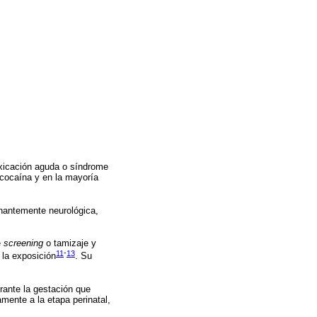
oxicación aguda o síndrome
 cocaína y en la mayoría
inantemente neurológica,
e
screening
o tamizaje y
11
-
13
 la exposición
. Su
rante la gestación que
amente a la etapa perinatal,