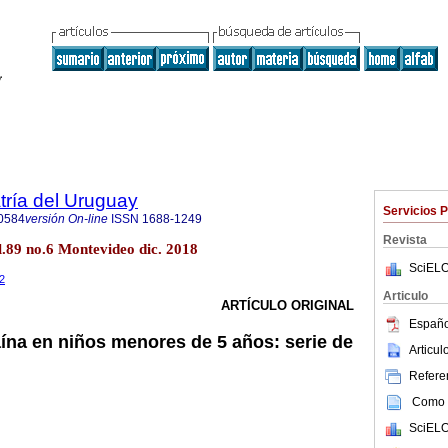
tría del Uruguay
Servicios 
0584
versión On-line
ISSN
1688-1249
Revista
l.89 no.6 Montevideo dic. 2018
SciELO
.2
Articulo
ARTÍCULO ORIGINAL
Españo
ína en niños menores de 5 años: serie de
Articu
Referen
Como c
SciELO