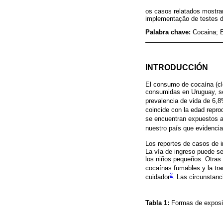
os casos relatados mostra
implementação de testes de
Palabra chave:
Cocaina; 
INTRODUCCIÓN
El consumo de cocaína (clo
consumidas en Uruguay, se
prevalencia de vida de 6,
coincide con la edad reprod
se encuentran expuestos a
nuestro país que evidenci
Los reportes de casos de 
La vía de ingreso puede se
los niños pequeños. Otras
cocaínas fumables y la tra
2
cuidador
. Las circunstanc
Tabla 1:
Formas de exposi