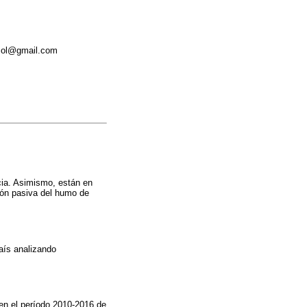
asol@gmail.com
cia. Asimismo, están en
ión pasiva del humo de
país analizando
 en el período 2010-2016 de