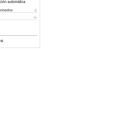
ción automática
cionados
nk