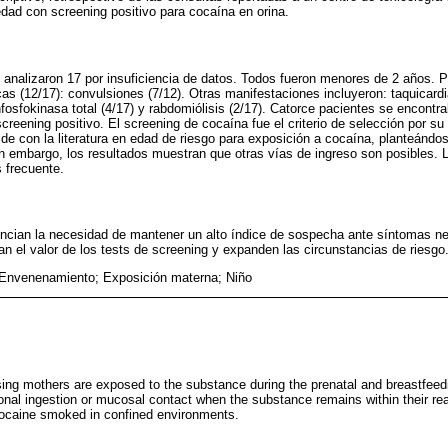
dad con screening positivo para cocaína en orina.
 analizaron 17 por insuficiencia de datos. Todos fueron menores de 2 años. 
as (12/17): convulsiones (7/12). Otras manifestaciones incluyeron: taquicardia
nfosfokinasa total (4/17) y rabdomiólisis (2/17). Catorce pacientes se encontr
reening positivo. El screening de cocaína fue el criterio de selección por su
cide con la literatura en edad de riesgo para exposición a cocaína, planteándo
Sin embargo, los resultados muestran que otras vías de ingreso son posibles. 
 frecuente.
encian la necesidad de mantener un alto índice de sospecha ante síntomas ne
an el valor de los tests de screening y expanden las circunstancias de riesgo
Envenenamiento; Exposición materna; Niño
sing mothers are exposed to the substance during the prenatal and breastfeed
ional ingestion or mucosal contact when the substance remains within their rea
cocaine smoked in confined environments.