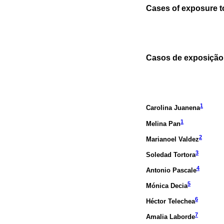
Cases of exposure to
Casos de exposição
1
Carolina Juanena
1
Melina Pan
2
Marianoel Valdez
3
Soledad Tortora
4
Antonio Pascale
5
Mónica Decia
6
Héctor Telechea
7
Amalia Laborde