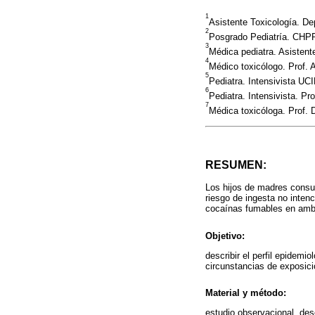
1
Asistente Toxicología. D
2
Posgrado Pediatría. CH
3
Médica pediatra. Asisten
4
Médico toxicólogo. Prof. 
5
Pediatra. Intensivista 
6
Pediatra. Intensivista. 
7
Médica toxicóloga. Prof. 
RESUMEN:
Los hijos de madres consu
riesgo de ingesta no inten
cocaínas fumables en amb
Objetivo:
describir el perfil epidem
circunstancias de exposic
Material y método:
estudio observacional, des