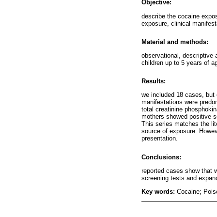
Objective:
describe the cocaine expos
exposure, clinical manifes
Material and methods:
observational, descriptive 
children up to 5 years of a
Results:
we included 18 cases, but o
manifestations were predom
total creatinine phosphoki
mothers showed positive scr
This series matches the li
source of exposure. Howeve
presentation.
Conclusions:
reported cases show that w
screening tests and expan
Key words:
Cocaine; Pois