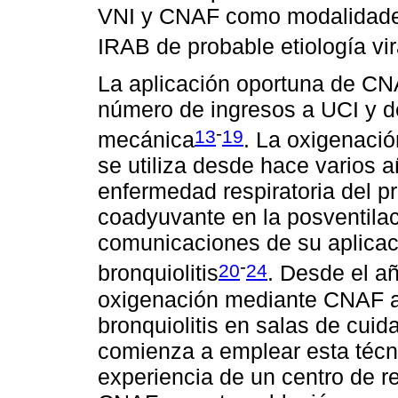
VNI y CNAF como modalidades
IRAB de probable etiología vir
La aplicación oportuna de CN
número de ingresos a UCI y de
-
13
19
mecánica
. La oxigenaci
se utiliza desde hace varios 
enfermedad respiratoria del 
coadyuvante en la posventila
comunicaciones de su aplicac
-
20
24
bronquiolitis
. Desde el a
oxigenación mediante CNAF a 
bronquiolitis en salas de cui
comienza a emplear esta técni
experiencia de un centro de re