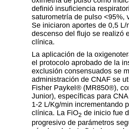
oximetría de pulso como indic
definió insuficiencia respirato
saturometría de pulso <95%, 
Se iniciaron aportes de 0,5 L
descenso del flujo se realizó
clínica.
La aplicación de la oxigenote
el protocolo aprobado de la ins
exclusión consensuados se mu
administración de CNAF se uti
Fisher Paykel® (MR850®), con
Junior), específicas para CNAF
1-2 L/Kg/min incrementando p
clínica. La FiO
de inicio fue 
2
progresivo de parámetros seg