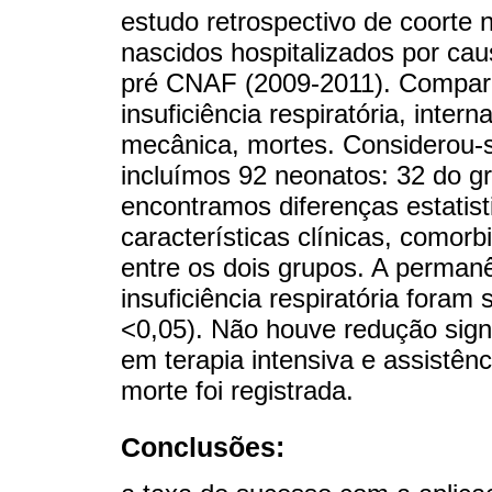
estudo retrospectivo de coorte
nascidos hospitalizados por c
pré CNAF (2009-2011). Compara
insuficiência respiratória, inter
mecânica, mortes. Considerou-se
incluímos 92 neonatos: 32 do 
encontramos diferenças estatist
características clínicas, comor
entre os dois grupos. A permanê
insuficiência respiratória foram
<0,05). Não houve redução signi
em terapia intensiva e assistên
morte foi registrada.
Conclusões: