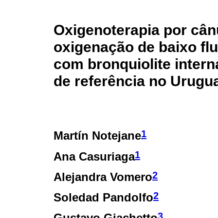
Oxigenoterapia por cânu
oxigenação de baixo fl
com bronquiolite inter
de referência no Urugu
1
Martín Notejane
1
Ana Casuriaga
2
Alejandra Vomero
2
Soledad Pandolfo
3
Gustavo Giachetto