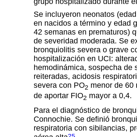
grupo hospitalizado durante e
Se incluyeron neonatos (edad 
en nacidos a término y edad g
42 semanas en prematuros) que
de severidad moderada. Se ex
bronquiolitis severa o grave co
hospitalización en UCI: altera
hemodinámica, sospecha de s
reiteradas, acidosis respirator
severa con PO
menor de 60
2
de aportar FIO
mayor a 0,4.
2
Para el diagnóstico de bronquio
Connochie. Se definió bronquiol
respiratoria con sibilancias, 
25
aérea alta
.