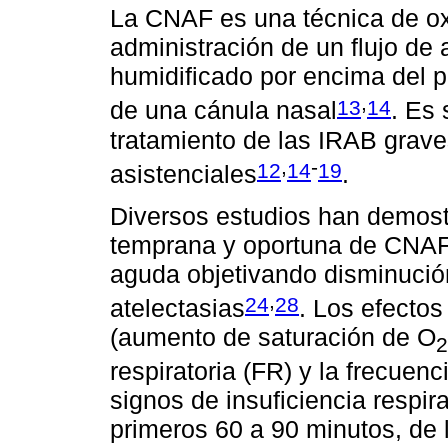
La CNAF es una técnica de ox
administración de un flujo de 
humidificado por encima del pi
,
13
14
de una cánula nasal
. Es 
tratamiento de las IRAB grave
,
-
12
14
19
asistenciales
.
Diversos estudios han demostr
temprana y oportuna de CNAF 
aguda objetivando disminución 
,
24
28
atelectasias
. Los efectos
(aumento de saturación de O
2
respiratoria (FR) y la frecuenc
signos de insuficiencia respir
primeros 60 a 90 minutos, de l