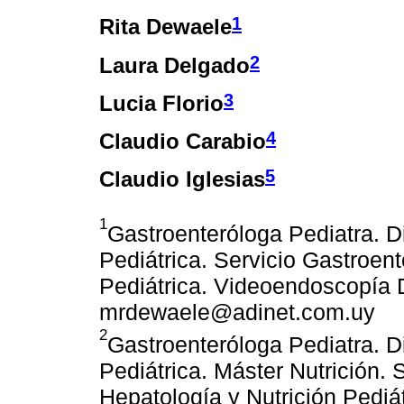
1
Rita Dewaele
2
Laura Delgado
3
Lucia Florio
4
Claudio Carabio
5
Claudio Iglesias
1
Gastroenteróloga Pediatra. 
Pediátrica. Servicio Gastroent
Pediátrica. Videoendoscopía 
mrdewaele@adinet.com.uy
2
Gastroenteróloga Pediatra. 
Pediátrica. Máster Nutrición. 
Hepatología y Nutrición Pediá