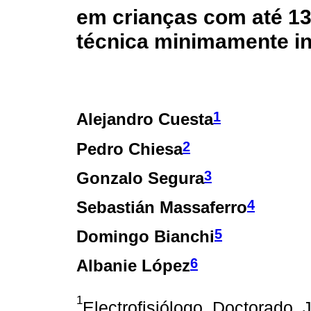
em crianças com até 13
técnica minimamente i
1
Alejandro Cuesta
2
Pedro Chiesa
3
Gonzalo Segura
4
Sebastián Massaferro
5
Domingo Bianchi
6
Albanie López
1
Electrofisiólogo. Doctorado. 