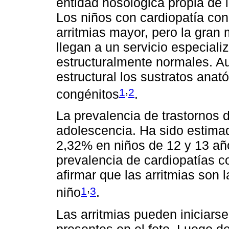
entidad nosológica propia de
Los niños con cardiopatía con
arritmias mayor, pero la gran
llegan a un servicio especial
estructuralmente normales. A
estructural los sustratos ana
,
1
2
congénitos
.
La prevalencia de trastornos 
adolescencia. Ha sido estima
2,32% en niños de 12 y 13 añ
prevalencia de cardiopatías
afirmar que las arritmias son 
,
1
3
niño
.
Las arritmias pueden iniciarse
presentes en el feto. Luego de