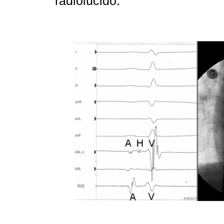
radiolúcido.