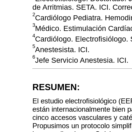
de Arritmias. SETA. ICI. Corr
2
Cardiólogo Pediatra. Hemodin
3
Médico. Estimulación Cardíac
4
Cardiólogo. Electrofisiólogo.
5
Anestesista. ICI.
6
Jefe Servicio Anestesia. ICI.
RESUMEN:
El estudio electrofisiológico (EE
están internacionalmente bien p
cinco accesos vasculares y cat
Propusimos un protocolo simplifi