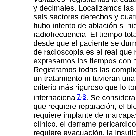
y decimales. Localizamos las 
seis sectores derechos y cua
hubo intento de ablación si h
radiofrecuencia. El tiempo to
desde que el paciente se durm
de radioscopía es el real que r
expresamos los tiempos con cif
Registramos todas las compli
un tratamiento ni tuvieran un
criterio más riguroso que lo t
,
7
8
internacional
. Se consider
que requiere reparación, el bl
requiere implante de marcapa
clínico, el derrame pericárdi
requiere evacuación, la insuf