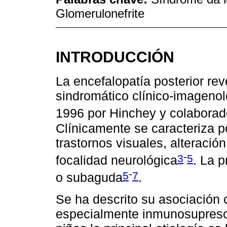
Glomerulonefrite
INTRODUCCIÓN
La encefalopatía posterior re
sindromático clínico-imagenol
1996 por Hinchey y colaborado
Clínicamente se caracteriza por
trastornos visuales, alteraci
-
3
5
focalidad neurológica
. La 
-
5
7
o subaguda
.
Se ha descrito su asociación 
especialmente inmunosupresor