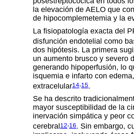
posestreptocócica en todos lo
la elevación de AELO que conf
de hipocomplemetemia y la evo
La fisiopatología exacta del 
disfunción endotelial como ba
dos hipótesis. La primera su
un aumento brusco y severo de
generando hipoperfusión, lo q
isquemia e infarto con edema,
,
14
15
extracelular
.
Se ha descrito tradicionalment
mayor susceptibilidad de la ci
inervación simpática y peor co
,
12
16
cerebral
. Sin embargo, c