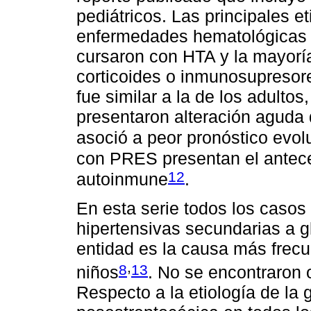
pediátricos. Las principales e
enfermedades hematológicas y
cursaron con HTA y la mayoría
corticoides o inmunosupresore
fue similar a la de los adulto
presentaron alteración aguda 
asoció a peor pronóstico evol
con PRES presentan el antece
12
autoinmune
.
En esta serie todos los casos 
hipertensivas secundarias a g
entidad es la causa más frec
,
8
13
niños
. No se encontraron o
Respecto a la etiología de la g