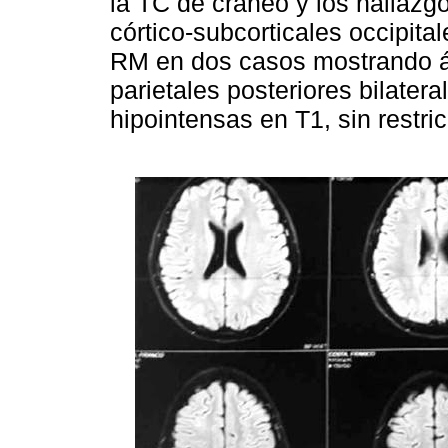
la TC de cráneo y los hallaz
córtico-subcorticales occipital
RM en dos casos mostrando á
parietales posteriores bilatera
hipointensas en T1, sin restric