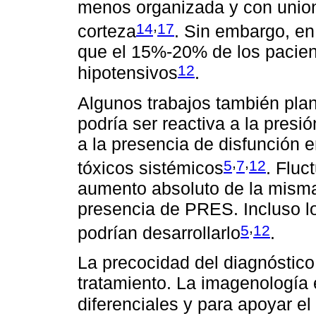
menos organizada y con union
,
14
17
corteza
. Sin embargo, en
que el 15%-20% de los pacie
12
hipotensivos
.
Algunos trabajos también plan
podría ser reactiva a la presió
a la presencia de disfunción 
,
,
5
7
12
tóxicos sistémicos
. Fluc
aumento absoluto de la misma
presencia de PRES. Incluso l
,
5
12
podrían desarrollarlo
.
La precocidad del diagnóstic
tratamiento. La imagenología e
diferenciales y para apoyar e