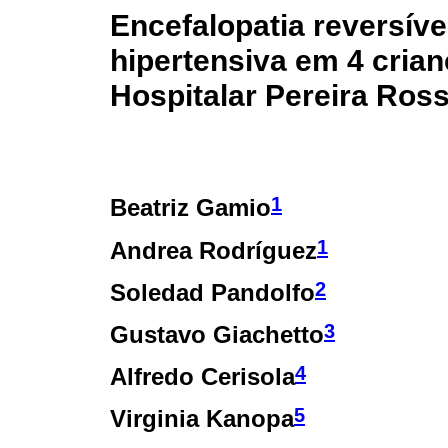
Encefalopatia reversív
hipertensiva em 4 crian
Hospitalar Pereira Ross
1
Beatriz Gamio
1
Andrea Rodríguez
2
Soledad Pandolfo
3
Gustavo Giachetto
4
Alfredo Cerisola
5
Virginia Kanopa