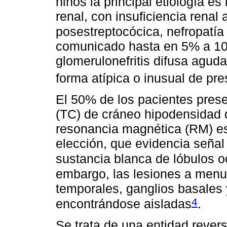
niños la principal etiología 
renal, con insuficiencia renal 
posestreptocócica, nefropatía l
comunicado hasta en 5% a 10%
glomerulonefritis difusa aguda
forma atípica o inusual de pr
El 50% de los pacientes pres
(TC) de cráneo hipodensidad d
resonancia magnética (RM) es
elección, que evidencia señal 
sustancia blanca de lóbulos oc
embargo, las lesiones a menud
temporales, ganglios basales 
4
encontrándose aisladas
.
Se trata de una entidad revers