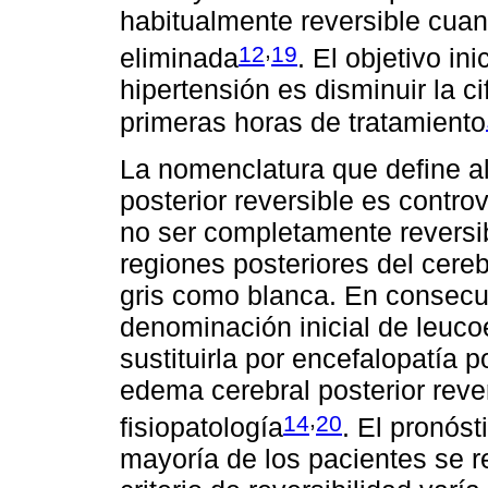
habitualmente reversible cuan
,
12
19
eliminada
. El objetivo in
hipertensión es disminuir la c
primeras horas de tratamiento
La nomenclatura que define 
posterior reversible es contr
no ser completamente reversib
regiones posteriores del cereb
gris como blanca. En consec
denominación inicial de leucoe
sustituirla por encefalopatía 
edema cerebral posterior reve
,
14
20
fisiopatología
. El pronós
mayoría de los pacientes se r