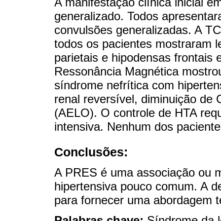
A manifestação clínica inicial e
generalizado. Todos apresentar
convulsões generalizadas. A TC 
todos os pacientes mostraram les
parietais e hipodensas frontais
Ressonância Magnética mostrou
síndrome nefrítica com hipertens
renal reversível, diminuição de
(AELO). O controle de HTA reque
intensiva. Nenhum dos paciente
Conclusões:
A PRES é uma associação ou m
hipertensiva pouco comum. A de
para fornecer uma abordagem t
Palabras chave:
Síndrome da l