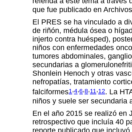
referida a este tema a través 
que fue publicado en Archivos
El PRES se ha vinculado a div
de riñón, médula ósea o híga
injerto contra huésped), poste
niños con enfermedades oncoló
tumores abdominales, ganglion
secundarias a glomerulonefrit
Shonlein Henoch y otras vascul
nefropatías, tratamiento corti
,
,
,
,
,
1
4
6
8
11
12
falciformes
. La HT
niños y suele ser secundaria a
En el año 2015 se realizó en 
retrospectivo que incluía 40 p
reporte publicado que incluy