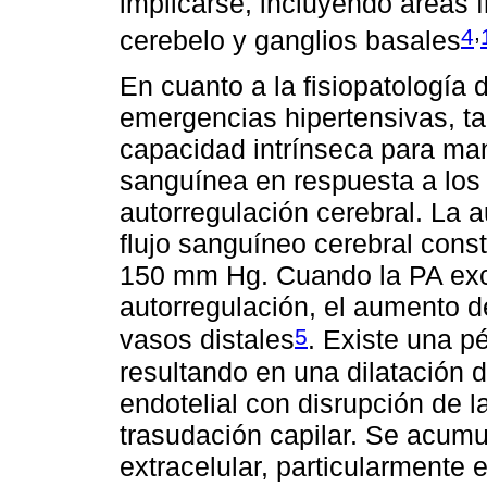
implicarse, incluyendo áreas f
,
4
cerebelo y ganglios basales
En cuanto a la fisiopatología 
emergencias hipertensivas, ta
capacidad intrínseca para ma
sanguínea en respuesta a los
autorregulación cerebral. La 
flujo sanguíneo cerebral cons
150 mm Hg. Cuando la PA exced
autorregulación, el aumento d
5
vasos distales
. Existe una p
resultando en una dilatación d
endotelial con disrupción de 
trasudación capilar. Se acumu
extracelular, particularmente 