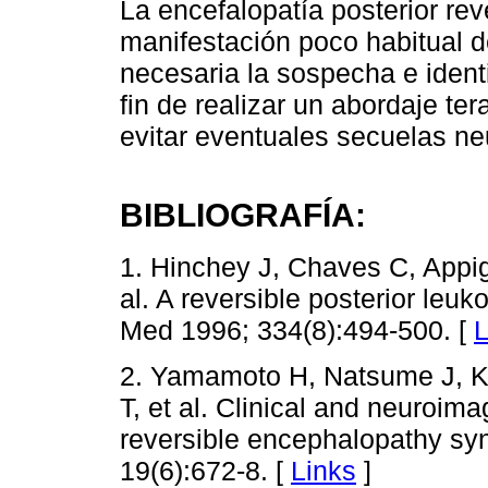
La encefalopatía posterior rev
manifestación poco habitual d
necesaria la sospecha e identi
fin de realizar un abordaje te
evitar eventuales secuelas ne
BIBLIOGRAFÍA:
1. Hinchey J, Chaves C, Appig
al. A reversible posterior le
Med 1996; 334(8):494-500. [
L
2. Yamamoto H, Natsume J, Ki
T, et al. Clinical and neuroima
reversible encephalopathy sy
19(6):672-8. [
Links
]