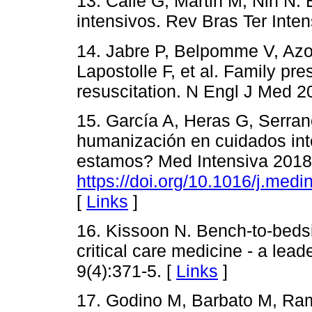
13. Calle G, Martin M, Nin N
intensivos. Rev Bras Ter Inten
14. Jabre P, Belpomme V, Azou
Lapostolle F, et al. Family p
resuscitation. N Engl J Med 2
15. García A, Heras G, Serran
humanización en cuidados int
estamos? Med Intensiva 2018
https://doi.org/10.1016/j.med
[
Links
]
16. Kissoon N. Bench-to-beds
critical care medicine - a lea
9(4):371-5. [
Links
]
17. Godino M, Barbato M, Ram