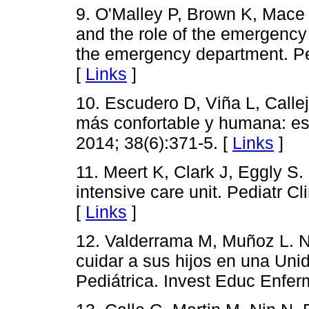
9. O'Malley P, Brown K, Mace 
and the role of the emergency 
the emergency department. Pe
[
Links
]
10. Escudero D, Viña L, Calle
más confortable y humana: es
2014; 38(6):371-5. [
Links
]
11. Meert K, Clark J, Eggly S.
intensive care unit. Pediatr C
[
Links
]
12. Valderrama M, Muñoz L. N
cuidar a sus hijos en una Uni
Pediátrica. Invest Educ Enfer