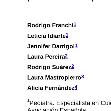
1
Rodrigo Franchi
1
Leticia Idiarte
1
Jennifer Darrigol
2
Laura Pereira
2
Rodrigo Suárez
3
Laura Mastropierro
4
Alicia Fernández
1
Pediatra. Especialista en Cu
Asociación Española.