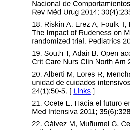
Nacional de Comportamientos 
Rev Méd Urug 2014; 30(4):235
18. Riskin A, Erez A, Foulk T,
The Impact of Rudeness on M
randomized trial. Pediatrics 2
19. South T, Adair B. Open acc
Crit Care Nurs Clin North Am 
20. Alberti M, Lores R, Mench
unidad de cuidados intensivo
24(1):50-5. [
Links
]
21. Ocete E. Hacia el futuro e
Med Intensiva 2011; 35(6):328
22. Gálvez M, Muñumel G. Cer