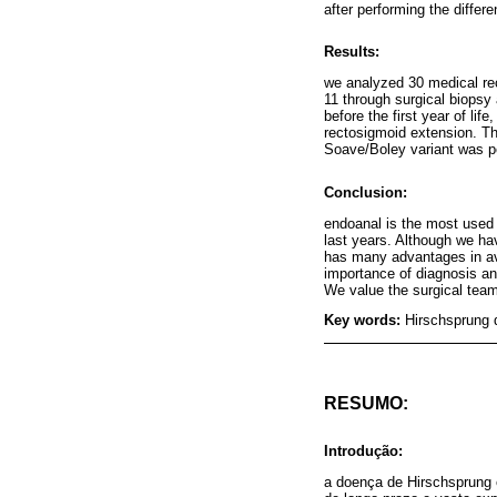
after performing the differ
Results:
we analyzed 30 medical rec
11 through surgical biopsy
before the first year of lif
rectosigmoid extension. T
Soave/Boley variant was p
Conclusion:
endoanal is the most used 
last years. Although we hav
has many advantages in av
importance of diagnosis and
We value the surgical team
Key words:
Hirschsprung 
RESUMO:
Introdução:
a doença de Hirschsprung 