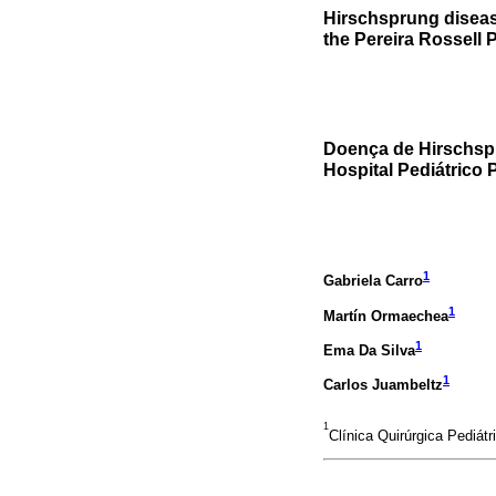
Hirschsprung disease
the Pereira Rossell P
Doença de Hirschspr
Hospital Pediátrico 
1
Gabriela Carro
1
Martín Ormaechea
1
Ema Da Silva
1
Carlos Juambeltz
1
Clínica Quirúrgica Pediát