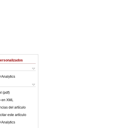
Personalizados
 Analytics
l (pdf)
lo en XML
cias del artículo
itar este artículo
 Analytics