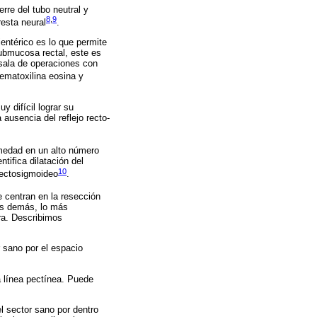
rre del tubo neutral y
8
,
9
resta neural
.
entérico es lo que permite
submucosa rectal, este es
 sala de operaciones con
hematoxilina eosina y
 difícil lograr su
 ausencia del reflejo recto-
rmedad en un alto número
tifica dilatación del
10
 rectosigmoideo
.
e centran en la resección
las demás, lo más
era. Describimos
 sano por el espacio
 línea pectínea. Puede
l sector sano por dentro