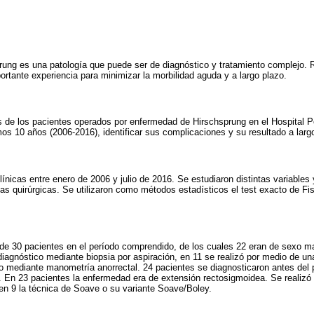
rung es una patología que puede ser de diagnóstico y tratamiento complejo.
portante experiencia para minimizar la morbilidad aguda y a largo plazo.
as de los pacientes operados por enfermedad de Hirschsprung en el Hospital Pe
mos 10 años (2006-2016), identificar sus complicaciones y su resultado a larg
clínicas entre enero de 2006 y julio de 2016. Se estudiaron distintas variable
cas quirúrgicas. Se utilizaron como métodos estadísticos el test exacto de Fis
s de 30 pacientes en el período comprendido, de los cuales 22 eran de sexo m
diagnóstico mediante biopsia por aspiración, en 11 se realizó por medio de una
co mediante manometría anorrectal. 24 pacientes se diagnosticaron antes del 
. En 23 pacientes la enfermedad era de extensión rectosigmoidea. Se realizó 
n 9 la técnica de Soave o su variante Soave/Boley.