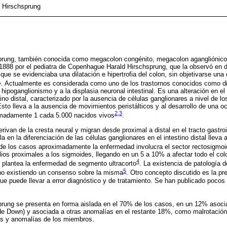
 Hirschsprung
rung, también conocida como megacolon congénito, megacolon agangliónico o
 1888 por el pediatra de Copenhague Harald Hirschsprung, que la observó en 
 que se evidenciaba una dilatación e hipertrofia del colon, sin objetivarse un
1
. Actualmente es considerada como uno de los trastornos conocidos como di
hipoganglionismo y a la displasia neuronal intestinal. Es una alteración en el
tino distal, caracterizado por la ausencia de células ganglionares a nivel de l
o lleva a la ausencia de movimientos peristálticos y al desarrollo de una ocl
2
,
3
imadamente 1 cada 5.000 nacidos vivos
.
rivan de la cresta neural y migran desde proximal a distal en el tracto gastroin
la en la diferenciación de las células ganglionares en el intestino distal lleva
de los casos aproximadamente la enfermedad involucra el sector rectosigmoid
ios proximales a los sigmoides, llegando en un 5 a 10% a afectar todo el co
4
 plantea la enfermedad de segmento ultracorto
. La existencia de patología 
5
 no existiendo un consenso sobre la misma
. Otro concepto discutido es la p
que puede llevar a error diagnóstico y de tratamiento. Se han publicado pocos
rung se presenta en forma aislada en el 70% de los casos, en un 12% asoc
 Down) y asociada a otras anomalías en el restante 18%, como malrotación 
ías y anomalías de los miembros.