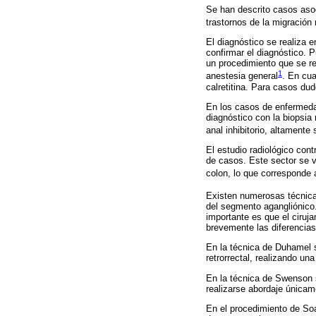
Se han descrito casos asoc
trastornos de la migración 
El diagnóstico se realiza 
confirmar el diagnóstico. 
un procedimiento que se re
1
anestesia general
. En cua
calretitina. Para casos dud
En los casos de enfermedad
diagnóstico con la biopsia 
anal inhibitorio, altamente
El estudio radiológico con
de casos. Este sector se vi
colon, lo que corresponde 
Existen numerosas técnicas
del segmento agangliónico.
importante es que el ciruja
brevemente las diferencias
En la técnica de Duhamel s
retrorrectal, realizando u
En la técnica de Swenson 
realizarse abordaje únicam
En el procedimiento de Soa