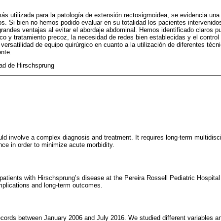
más utilizada para la patología de extensión rectosigmoidea, se evidencia una 
os. Si bien no hemos podido evaluar en su totalidad los pacientes intervenido
andes ventajas al evitar el abordaje abdominal. Hemos identificado claros p
co y tratamiento precoz, la necesidad de redes bien establecidas y el control 
versatilidad de equipo quirúrgico en cuanto a la utilización de diferentes téc
nte.
ad de Hirschsprung
ld involve a complex diagnosis and treatment. It requires long-term multidis
nce in order to minimize acute morbidity.
patients with Hirschsprung’s disease at the Pereira Rossell Pediatric Hospital
omplications and long-term outcomes.
ecords between January 2006 and July 2016. We studied different variables a