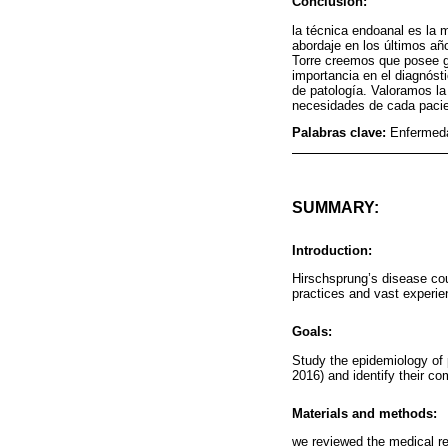
Conclusión:
la técnica endoanal es la 
abordaje en los últimos añ
Torre creemos que posee gr
importancia en el diagnósti
de patología. Valoramos la 
necesidades de cada pacie
Palabras clave:
Enfermed
SUMMARY:
Introduction:
Hirschsprung’s disease cou
practices and vast experie
Goals:
Study the epidemiology of 
2016) and identify their c
Materials and methods:
we reviewed the medical r