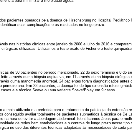
periência para minimizar a morbidade aguda.
 dos pacientes operados pela doença de Hirschsprung no Hospital Pediátrico 
identificar suas complicações e os resultados no longo prazo.
veis nas histórias clínicas entre janeiro de 2006 e julho de 2016 e compara
 cirúrgicas utilizadas. Utilizamos o teste exato de Fisher e o teste qui-qua
línicas de 30 pacientes no período mencionado, 22 do sexo feminino e 8 do 
i feito através duma biópsia aspirativa, em 11 através duma biópsia cirúrgic
através duma manometria anorretal. 24 pacientes foram diagnosticados antes d
 primeiro ano. Em 23 pacientes, a doença foi do tipo extensão retossigmóide
 casos e a técnica Soave ou sua variante Soave/Boley em 9 casos.
o a mais utilizada e a preferida para o tratamento da patologia da extensão 
 conseguido avaliar totalmente os pacientes submetidos à técnica de De La
ns na hora de evitar a abordagem abdominal. Identificamos áreas para o mel
ssidade de redes bem estabelecidas e o controle de longo prazo nesse tipo 
rúrgica no uso das diferentes técnicas adaptadas às necessidades de cada pa