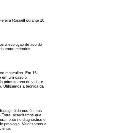
Pereira Rossell durante 10
mos a evolução de acordo
drado como métodos
sexo masculino. Em 16
a e em um caso o
o primeiro ano de vida, e
. Utilizamos a técnica da
retossigmóide nos últimos
 Torre, acreditamos que
horamento no diagnóstico e
de patologia. Valorizamos a
ciente.