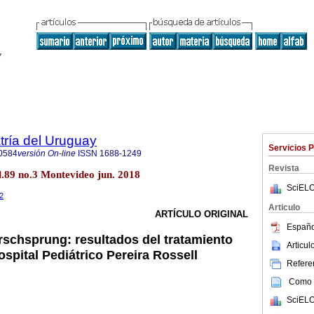
tría del Uruguay
Servicios 
0584
versión On-line
ISSN
1688-1249
Revista
l.89 no.3 Montevideo jun. 2018
SciELO
.2
Articulo
ARTÍCULO ORIGINAL
Españo
schsprung: resultados del tratamiento
Articu
ospital Pediátrico Pereira Rossell
Referen
Como c
SciELO