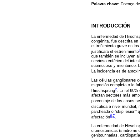
Palavra chave:
Doença de
INTRODUCCIÓN
La enfermedad de Hirschsp
congénita, fue descrita en
estreñimiento grave en los
justificara el estreñimiento
que también se incluyen al 
nervioso entérico del intes
submucoso y mientérico. Est
La incidencia es de aprox
Las células ganglionares de
migración completa o la fal
2
Hirschsprung
. En el 80% 
afectan sectores más ampl
porcentaje de los casos se
discutida a nivel mundial,
parcheada o “skip lesión” 
6
,
7
afectación
.
La enfermedad de Hirschsp
cromosómicas (síndrome de
genitourinarias, cardiopat