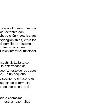
 aganglionosis intestinal
dos lactantes con
a obstrucción mecánica que
sganglionismos, entre los
 desarrollo del sistema
os plexos nerviosos
usión intestinal funcional.
testinal. La falta de
 a la enfermedad de
eo. El resto de los casos
lon. En un pequeño
de segmento ultracorto es
resencia de enfermedad
 casos de este tipo de
iada a anomalías
intestinal, anomalías