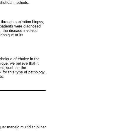
atistical methods.
through aspiration biopsy,
 patients were diagnosed
ts, the disease involved
chnique or its
chnique of choice in the
que, we believe that it
nt, such as the
 for this type of pathology.
ds.
er manejo multidisciplinar