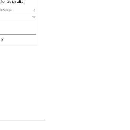
ción automática
cionados
nk