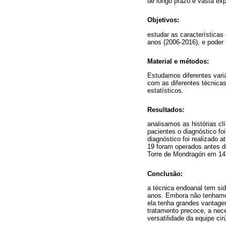
de longo prazo e vasta ex
Objetivos:
estudar as características
anos (2006-2016), e poder 
Material e métodos:
Estudamos diferentes variá
com as diferentes técnicas
estatísticos.
Resultados:
analisamos as histórias c
pacientes o diagnóstico fo
diagnóstico foi realizado 
19 foram operados antes do
Torre de Mondragón em 14
Conclusão:
a técnica endoanal tem sid
anos. Embora não tenhamos
ela tenha grandes vantage
tratamento precoce, a nece
versatilidade da equipe ci