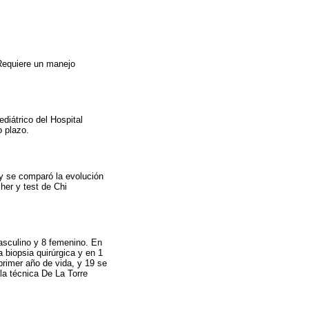
 Requiere un manejo
diátrico del Hospital
o plazo.
s y se comparó la evolución
her y test de Chi
asculino y 8 femenino. En
 biopsia quirúrgica y en 1
primer año de vida, y 19 se
la técnica De La Torre