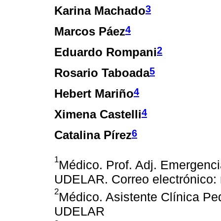
3
Karina Machado
4
Marcos Páez
2
Eduardo Rompani
5
Rosario Taboada
4
Hebert Mariño
4
Ximena Castelli
6
Catalina Pírez
1
Médico. Prof. Adj. Emergenci
UDELAR. Correo electrónico:
2
Médico. Asistente Clínica Ped
UDELAR