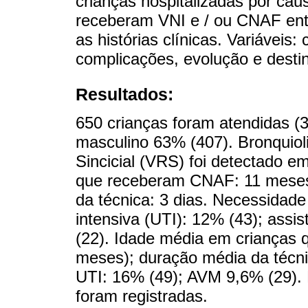
crianças hospitalizadas por c
receberam VNI e / ou CNAF entr
as histórias clínicas. Variáveis:
complicações, evolução e desti
Resultados:
650 crianças foram atendidas 
masculino 63% (407). Bronquioli
Sincicial (VRS) foi detectado 
que receberam CNAF: 11 meses
da técnica: 3 dias. Necessidad
intensiva (UTI): 12% (43); assi
(22). Idade média em crianças
meses); duração média da técni
UTI: 16% (49); AVM 9,6% (29).
foram registradas.