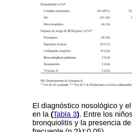
El diagnóstico nosológico y el
en la
(
Tabla 3
)
. Entre los niño
bronquiolitis y la presencia 
frecuente (p ?λτ;0,05).