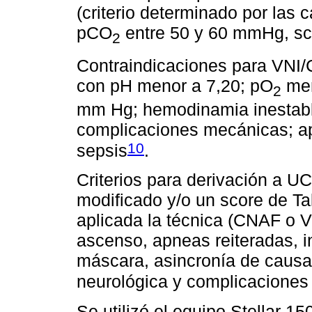
(criterio determinado por las c
pCO
entre 50 y 60 mmHg, sco
2
Contraindicaciones para VNI/C
con pH menor a 7,20; pO
men
2
mm Hg; hemodinamia inestable
complicaciones mecánicas; a
10
sepsis
.
Criterios para derivación a UC
modificado y/o un score de Ta
aplicada la técnica (CNAF o V
ascenso, apneas reiteradas, i
máscara, asincronía de causa 
neurológica y complicaciones 
Se utilizó el equipo Stellar 