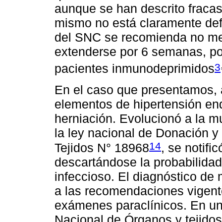
aunque se han descrito fracas
mismo no está claramente defi
del SNC se recomienda no m
extenderse por 6 semanas, por
3
pacientes inmunodeprimidos
En el caso que presentamos, a
elementos de hipertensión 
herniación. Evolucionó a la m
la ley nacional de Donación y
14
Tejidos N° 18968
, se notifi
descartándose la probabilidad
infeccioso. El diagnóstico de 
a las recomendaciones vigentes
exámenes paraclínicos. En una 
Nacional de Órganos y tejidos