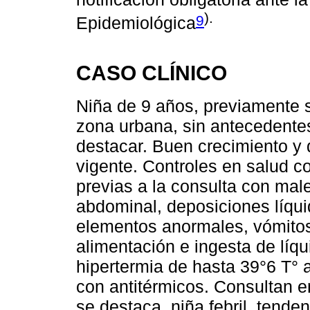
).
9
Epidemiológica
CASO CLÍNICO
Niña de 9 años, previamente s
zona urbana, sin antecedentes
destacar. Buen crecimiento y 
vigente. Controles en salud c
previas a la consulta con male
abdominal, deposiciones líqu
elementos anormales, vómitos
alimentación e ingesta de líq
hipertermia de hasta 39°6 T° 
con antitérmicos. Consultan 
se destaca, niña febril, tend