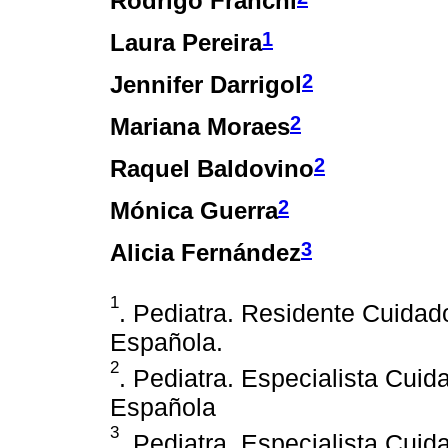
Rodrigo Franchi
1
Laura Pereira
2
Jennifer Darrigol
2
Mariana Moraes
2
Raquel Baldovino
2
Mónica Guerra
3
Alicia Fernández
1
. Pediatra. Residente Cuidad
Española.
2
. Pediatra. Especialista Cui
Española
3
. Pediatra. Especialista Cuid