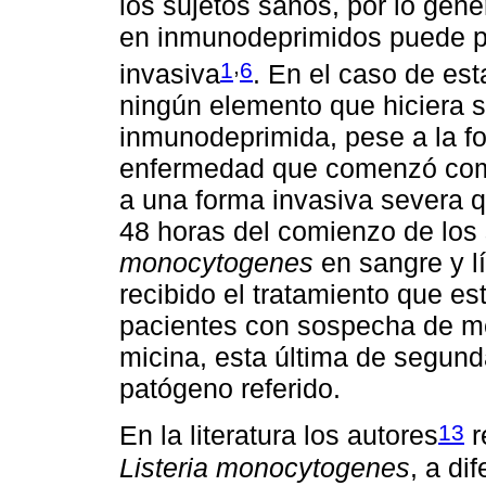
los sujetos sanos, por lo gene
en inmunodeprimidos puede p
,
1
6
invasiva
. En el caso de est
ningún elemento que hiciera 
inmunodeprimida, pese a la f
enfermedad que comenzó como
a una forma invasiva severa q
48 horas del comienzo de los
monocytogenes
en sangre y l
recibido el tratamiento que es
pacientes con sospecha de me
micina, esta última de segund
patógeno referido.
13
En la literatura los autores
r
Listeria monocytogenes
, a di