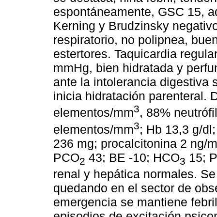
espontáneamente, GSC 15, aqu
Kerning y Brudzinsky negativ
respiratorio, no polipnea, buen
estertores. Taquicardia regul
mmHg, bien hidratada y perfun
ante la intolerancia digestiva
inicia hidratación parenteral. 
3
elementos/mm
, 88% neutrófi
3
elementos/mm
; Hb 13,3 g/dl
236 mg; procalcitonina 2 ng/
PCO
43; BE -10; HCO
15; 
2
3
renal y hepática normales. S
quedando en el sector de obs
emergencia se mantiene febril
episodios de excitación psico