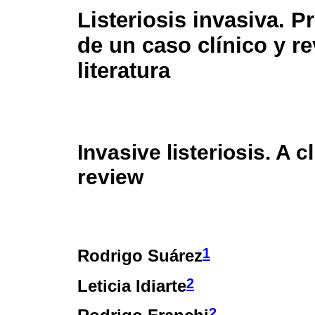
Listeriosis invasiva. P
de un caso clínico y re
literatura
Invasive listeriosis. A c
review
1
Rodrigo Suárez
2
Leticia Idiarte
2