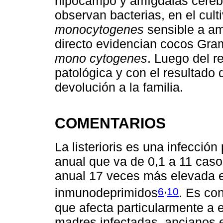
hipocampo y amígdalas cerebe
observan bacterias, en el culti
monocytogenes
sensible a am
directo evidencian cocos Gram
mono cytogenes
. Luego del r
patológica y con el resultado d
devolución a la familia.
COMENTARIOS
La listerioris es una infecció
anual que va de 0,1 a 11 casos
anual 17 veces más elevada 
,
6
10
inmunodeprimidos
. Es co
que afecta particularmente a
madres infectadas, ancianos