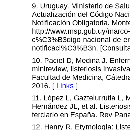
9. Uruguay. Ministerio de Salu
Actualización del Código Nac
Notificación Obligatoria. Mon
http://www.msp.gub.uy/marco
c%C3%B3digo-nacional-de-en
notificaci%C3%B3n. [Consulta
10. Paciel D, Medina J. Enfe
minireview, listeriosis invas
Facultad de Medicina, Cátedr
2016. [
Links
]
11. López L, Gaztelurrutia L, 
Hernández JL, et al. Listerios
terciario en España. Rev Pana
12. Henry R. Etymologia: Liste