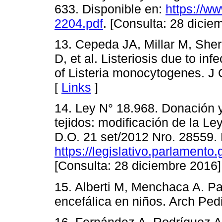
633. Disponible en:
https://ww
2204.pdf
. [Consulta: 28 dicie
13. Cepeda JA, Millar M, She
D, et al. Listeriosis due to inf
of Listeria monocytogenes. J 
[
Links
]
14. Ley N° 18.968. Donación y
tejidos: modificación de la L
D.O. 21 set/2012 Nro. 28559. 
https://legislativo.parlament
[Consulta: 28 diciembre 2016]
15. Alberti M, Menchaca A. P
encefálica en niños. Arch Ped
16. Fernández A, Rodríguez A