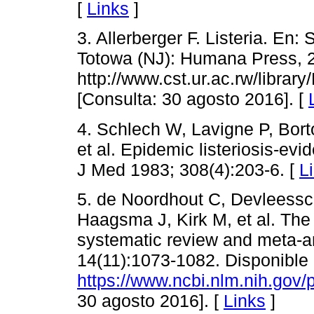
[
Links
]
3. Allerberger F. Listeria. En
Totowa (NJ): Humana Press, 2
http://www.cst.ur.ac.rw/lib
[Consulta: 30 agosto 2016]. [
4. Schlech W, Lavigne P, Bort
et al. Epidemic listeriosis-ev
J Med 1983; 308(4):203-6. [
L
5. de Noordhout C, Devleessc
Haagsma J, Kirk M, et al. The g
systematic review and meta-an
14(11):1073-1082. Disponible 
https://www.ncbi.nlm.nih.gov
30 agosto 2016]. [
Links
]