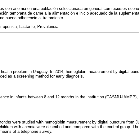
ños con anemia en una población seleccionada en general con recursos eco
oración temprana de carne a la alimentación e inicio adecuado de la suplementa
a buena adherencia al tratamiento.
rropénica; Lactante; Prevalencia
a health problem in Uruguay. In 2014, hemoglobin measurement by digital punc
ced as a screening method for early diagnosis.
ence in infants between 8 and 12 months in the institution (CASMU-IAMPP), a
months were studied with hemoglobin measurement by digital puncture from J
 children with anemia were described and compared with the control group. Th
 means of a telephone survey.