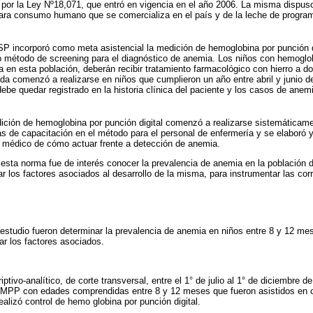
 por la Ley Nº18,071, que entró en vigencia en el año 2006. La misma dispuso l
 para consumo humano que se comercializa en el país y de la leche de progra
MSP incorporó como meta asistencial la medición de hemoglobina por punción di
método de screening para el diagnóstico de anemia. Los niños con hemoglobi
a en esta población, deberán recibir tratamiento farmacológico con hierro a do
a comenzó a realizarse en niños que cumplieron un año entre abril y junio de
be quedar registrado en la historia clínica del paciente y los casos de ane
ón de hemoglobina por punción digital comenzó a realizarse sistemáticamen
as de capacitación en el método para el personal de enfermería y se elaboró y
 médico de cómo actuar frente a detección de anemia.
esta norma fue de interés conocer la prevalencia de anemia en la población 
 los factores asociados al desarrollo de la misma, para instrumentar las co
 estudio fueron determinar la prevalencia de anemia en niños entre 8 y 12 me
r los factores asociados.
iptivo-analítico, de corte transversal, entre el 1° de julio al 1° de diciembre 
PP con edades comprendidas entre 8 y 12 meses que fueron asistidos en co
ealizó control de hemo globina por punción digital.