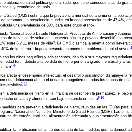
n problema de salud pública generalizado, que tiene consecuencias de gran a
o social y económico del país.
e la Salud (OMS) estima que la prevalencia mundial de anemia en la poblaci
 de personas. La prevalencia mundial en la edad preescolar es de 47,4%, af
2
calcula una prevalencia de 30% para este grupo etario
.
uesta Nacional sobre Estado Nutricional, Prácticas de Alimentación y Anemia
rios de servicios de salud del subsector púbico y privado, describió una pre
3
41% entre 6 y 11 meses de vida
. La OMS clasifica la anemia como severa cu
l 40% de la misma. Uruguay presenta entonces un problema de salud severo
o son los niños pequeños y adolescentes, debido a sus mayores requerimient
 en edad fértil, debido a la pérdida de hierro por el sangrado menstrual y a l
4
-
6
mbarazo
.
ños afecta el desempeño intelectual, el desarrollo psicomotor, disminuye la re
bien esta deficiencia afecta el desarrollo cognitivo en todos los grupos de eda
7
-
10
irreversibles
.
n la deficiencia de hierro en la infancia se describen la prematurez, el bajo 
5
,
10
con leche de vaca y alimentos con bajo contenido en hierro
.
edidas para prevenir la deficiencia de hierro, reunidas en las “Guías para l
 Programa Nacional de Nutrición, Ministerio de Salud Pública (MSP). Las princ
oportuna del cordón umbilical, alimentación adecuada y suplementación con h
ública, la fortificación de alimentos es una de las medidas que ha demostra