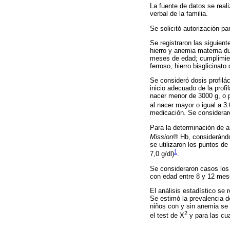
La fuente de datos se realiz
verbal de la familia.
Se solicitó autorización par
Se registraron las siguien
hierro y anemia materna du
meses de edad; cumplimient
ferroso, hierro bisglicinat
Se consideró dosis profilá
inicio adecuado de la prof
nacer menor de 3000 g, o p
al nacer mayor o igual a 3
medicación. Se considerar
Para la determinación de a
Mission®
Hb, considerándo
se utilizaron los puntos d
1
7,0 g/dl)
.
Se consideraron casos los 
con edad entre 8 y 12 mes
El análisis estadístico se
Se estimó la prevalencia d
niños con y sin anemia se 
2
el test de X
y para las cua