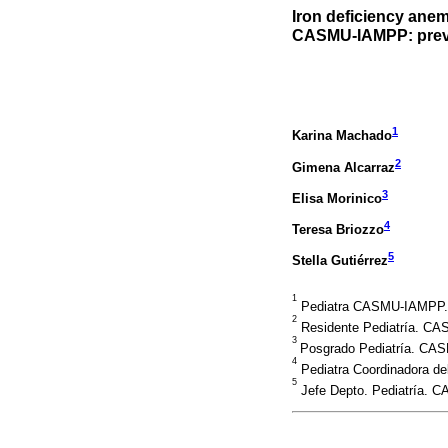
Iron deficiency anem
CASMU-IAMPP: preva
1
Karina Machado
2
Gimena Alcarraz
3
Elisa Morinico
4
Teresa Briozzo
5
Stella Gutiérrez
1
Pediatra CASMU-IAMPP. 
2
Residente Pediatría. C
3
Posgrado Pediatría. CA
4
Pediatra Coordinadora d
5
Jefe Depto. Pediatría.