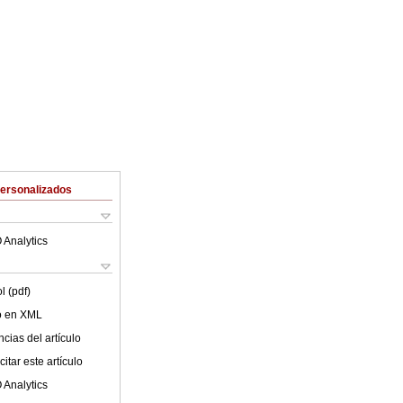
Personalizados
 Analytics
l (pdf)
lo en XML
cias del artículo
itar este artículo
 Analytics