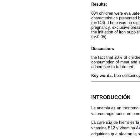
Results:
804 children were evaluat
characteristics presented 
(n=143). There was no signi
pregnancy, exclusive breas
the initiation of iron sup
(p<0.05).
Discussion:
the fact that 20% of child
consumption of meat and ad
adherence to treatment.
Key words:
Iron deficienc
INTRODUCCIÓN
La anemia es un trastorno 
valores registrados en pe
La carencia de hierro es l
vitamina B12 y vitamina A
adquiridas que afectan la s