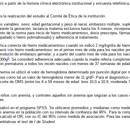
ó a partir de la historia clínica electrónica institucional y encuesta telefónic
a la realización del estudio al Comité de Ética de la institución.
tes variables: sexo; edad gestacional y peso al nacer, embarazo múltiple, su
rante la gestación; lactancia materna exclusiva hasta los 6 meses, incorpora
o de la norma para inicio de hierro medicamentoso, dosis prescripta, fármaco
o quelado o hierro polimaltosado) y adherencia al tratamiento.
ctica correcta de hierro medicamentoso cuando se indicó 2 mg/kg/día de hierr
ilaxis con hierro medicamentoso: en el primer mes de vida para los nacidos p
roducto de embarazo gemelar; y a partir del cuarto mes de vida para los nac
5
.000g
. Se consideró adherencia adecuada cuando la madre refería cumplimie
on prematuros a todos los recién nacidos con menos de 37 semanas de edad
nemia se utilizó el valor de hemoglobina determinado por punción digital por m
1
se como tal un valor de hemoglobina menor de 11 g/dl
. Para el diagnóstico
e corte de OMS (entre los 6 a 59 meses de edad: leve 10,0 a 10,9, moderada 
niños con anemia, y controles aquellos sin anemia que seguían a los casos e
es.
 realizó en el programa SPSS. Se utilizaron promedios y medianas como medid
e anemia en la población con su intervalo de confianza del 95%. Para la comp
calculó el OR, con su IC del 95% como medida de asociación. Para las variabl
ntitativas el
test de t de Student.