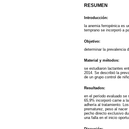
RESUMEN
Introducción:
la anemia ferropénica es 
temprano se incorporó a pa
Objetivo:
determinar la prevalencia
Material y métodos:
se estudiaron lactantes en
2014. Se describió la prev
de un grupo control de niñ
Resultados:
en el período evaluado se 
65,9% incorporó carne a la
adhería al tratamiento. Lo
prematurez, peso al nacer
pecho directo exclusivo d
una falla en el inicio opo
Discusión: