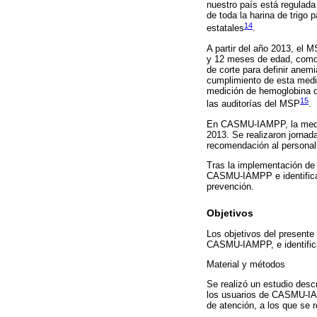
nuestro país está regulada
de toda la harina de trigo
14
estatales
.
A partir del año 2013, el 
y 12 meses de edad, como 
de corte para definir anemi
cumplimiento de esta medid
medición de hemoglobina de
15
las auditorías del MSP
.
En CASMU-IAMPP, la medici
2013. Se realizaron jornad
recomendación al personal
Tras la implementación de 
CASMU-IAMPP e identificar
prevención.
Objetivos
Los objetivos del presente
CASMU-IAMPP, e identifica
Material y métodos
Se realizó un estudio descr
los usuarios de CASMU-IAM
de atención, a los que se r