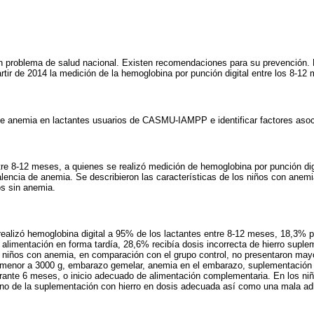
un problema de salud nacional. Existen recomendaciones para su prevención. 
rtir de 2014 la medición de la hemoglobina por punción digital entre los 8-12
 de anemia en lactantes usuarios de CASMU-IAMPP e identificar factores aso
tre 8-12 meses, a quienes se realizó medición de hemoglobina por punción digit
alencia de anemia. Se describieron las características de los niños con anem
os sin anemia.
realizó hemoglobina digital a 95% de los lactantes entre 8-12 meses, 18,3% 
 alimentación en forma tardía, 28,6% recibía dosis incorrecta de hierro supl
s niños con anemia, en comparación con el grupo control, no presentaron may
 menor a 3000 g, embarazo gemelar, anemia en el embarazo, suplementación 
urante 6 meses, o inicio adecuado de alimentación complementaria. En los ni
rtuno de la suplementación con hierro en dosis adecuada así como una mala ad