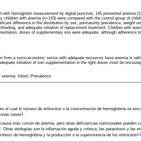
ed with hemoglobin measurement by digital puncture, 145 presented anemia (
by children with anemia (n=143) were compared with the control group of child
ficant difference in the distribution by sex, prematurity prevalence, weight un
tfeeding, and adequate initiation of replacement treatment. Children with an
plementation, doses of supplementary iron were adequate, although adherence 
ren from a socio-economic sector with adequate resources have anemia is rath
equate initiation of iron supplementation in the right doses must be encoura
y anemia; Infant; Prevalence
en el cual el número de eritrocitos o la concentración de hemoglobina se encu
1
rsonas sanas
.
a causa más común de anemia, pero otras deficiencias nutricionales pueden c
2
. Otras etiologías son la inflamación aguda y crónica, las parasitosis y las 
1
,
íntesis de hemoglobina y la producción o la supervivencia de los eritrocitos