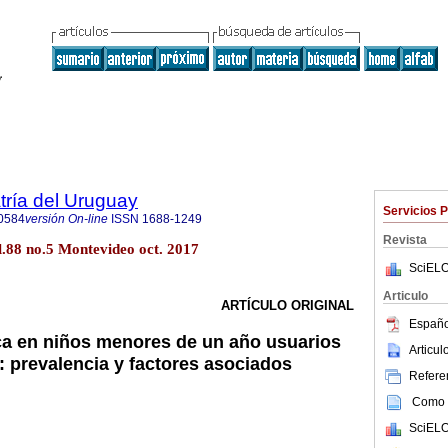
tría del Uruguay
Servicios 
0584
versión On-line
ISSN
1688-1249
Revista
l.88 no.5 Montevideo oct. 2017
SciELO
Articulo
ARTÍCULO ORIGINAL
Españo
ca en niños menores de un año usuarios
Articu
prevalencia y factores asociados
Referen
Como c
SciELO