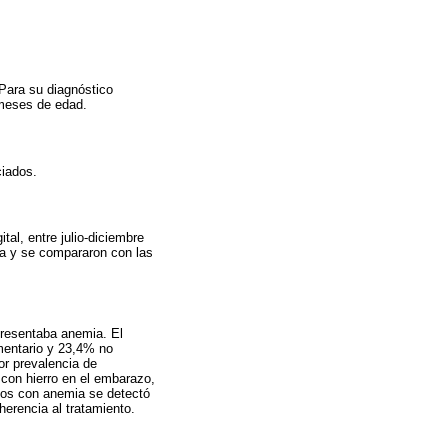
Para su diagnóstico
 meses de edad.
ciados.
al, entre julio-diciembre
ia y se compararon con las
presentaba anemia. El
ementario y 23,4% no
or prevalencia de
con hierro en el embarazo,
ños con anemia se detectó
herencia al tratamiento.