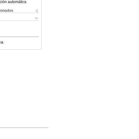
ción automática
cionados
nk