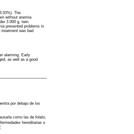
18.03%). The
ren without anemia
der 3.000 g, twin
emia presented problems in
to treatment was bad
er alarming. Early
ged, as well as a good
entra por debajo de los
ausarla como las de folato,
enfermedades hereditarias o
2
.