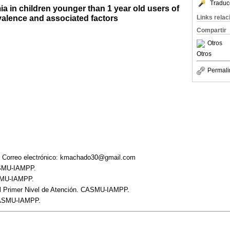
Traduc
ia in children younger than 1 year old users of
lence and associated factors
Links rela
Compartir
Otros
Otros
Permali
Correo electrónico: kmachado30@gmail.com
ASMU-IAMPP.
SMU-IAMPP.
el Primer Nivel de Atención. CASMU-IAMPP.
 CASMU-IAMPP.