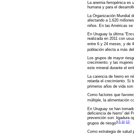
La anemia ferropénica es u
humana y para el desarroll
La Organización Mundial d
afectando a 1,620 millones
niños. En las Américas se 
En Uruguay la última “Enc
realizada en 2011 con usua
entre 6 y 24 meses, y de 
población afecta a más de
Los grupos de mayor riesg
crecimiento; y las mujeres
este mineral durante el e
La carencia de hierro en ni
retarda el crecimiento. Si 
primeros años de vida son 
Como factores que favorece
múltiple, la alimentación 
En Uruguay se han tomado m
deficiencia de hierro” del
prevención son: ligadura 
4
,
5
,
11
-
13
grupos de riesgo
.
Como estrategia de salud p