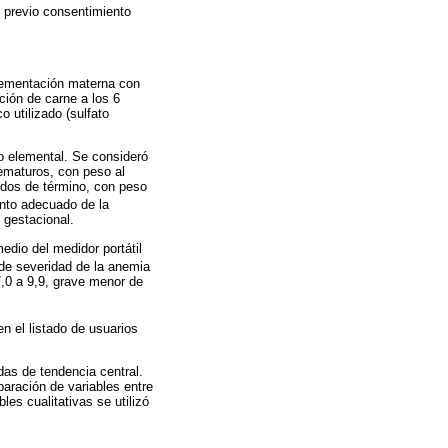
a, previo consentimiento
plementación materna con
ción de carne a los 6
 utilizado (sulfato
o elemental. Se consideró
rematuros, con peso al
idos de término, con peso
nto adecuado de la
 gestacional.
edio del medidor portátil
 de severidad de la anemia
7,0 a 9,9, grave menor de
n el listado de usuarios
as de tendencia central.
aración de variables entre
es cualitativas se utilizó