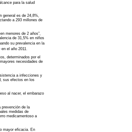
lcance para la salud
ón general es de 24,8%,
ectando a 293 millones de
 en menores de 2 años”,
valencia de 31,5% en niños
ando su prevalencia en la
1
en el año 2011.
os, determinados por el
as mayores necesidades de
sistencia a infecciones y
d, sus efectos en los
peso al nacer, el embarazo
a prevención de la
ipales medidas de
ierro medicamentoso a
do mayor eficacia. En