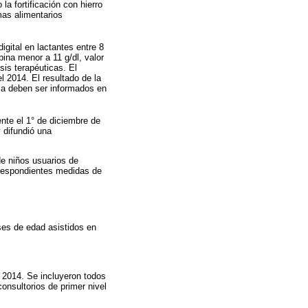
a fortificación con hierro
mas alimentarios
gital en lactantes entre 8
na menor a 11 g/dl, valor
sis terapéuticas. El
l 2014. El resultado de la
mia deben ser informados en
te el 1° de diciembre de
 difundió una
de niños usuarios de
rrespondientes medidas de
ses de edad asistidos en
de 2014. Se incluyeron todos
nsultorios de primer nivel