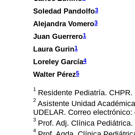
3
Soledad Pandolfo
3
Alejandra Vomero
1
Juan Guerrero
1
Laura Gurin
4
Loreley García
5
Walter Pérez
1
Residente Pediatría. CHPR. 
2
Asistente Unidad Académica 
UDELAR. Correo electrónico
3
Prof. Adj. Clínica Pediátric
4
Prof. Agda. Clínica Pediátri