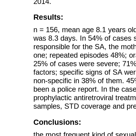
2014.
Results:
n = 156, mean age 8.1 years ol
was 8.3 days. In 54% of cases 
responsible for the SA, the mot
one; repeated episodes 48%; ora
25% of cases were severe; 71% 
factors; specific signs of SA we
non-specific in 38% of them. 45
been a police report. In the case
prophylactic antiretroviral treatm
samples, STD coverage and pre
Conclusions:
the most frequent kind of sexual