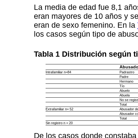
La media de edad fue 8,1 año
eran mayores de 10 años y se
eran de sexo femenino. En la
los casos según tipo de abuso
Tabla 1
Distribución según t
Abusado
Intrafamiliar n=84
Padrastro
Padre
Hermano
Tío
Abuelo
Abuela
No se regist
Total
Extrafamiliar n= 52
Abusador d
Abusador c
Total
Sin registro n = 20
De los casos donde constaba 