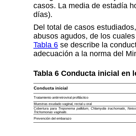
casos. La media de estadía ho
días).
Del total de casos estudiados
abusos agudos, de los cuales
Tabla 6
se describe la conduct
adecuación a la norma del Mi
Tabla 6
Conducta inicial en 
Conducta inicial
Tratamiento antirretroviral profiláctico
Muestras exudado vaginal, rectal u oral
Cobertura para
Treponema pallidum
,
Chlamydia trachomatis
,
Neiss
Trichomonas vaginalis
.
Prevención del embarazo