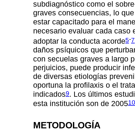
subdiagnóstico como el sobre
graves consecuencias, lo que
estar capacitado para el mane
necesario evaluar cada caso e
-
5
7
adoptar la conducta acorde
daños psíquicos que perturban 
con secuelas graves a largo p
perjuicios, puede producir inf
de diversas etiologías preveni
oportuna la profilaxis o el tr
9
indicados
. Los últimos estu
1
esta institución son de 2005
METODOLOGÍA