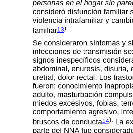
personas en el hogar sin par
consideró disfunción familiar s
violencia intrafamiliar y cam
).
13
familiar
Se consideraron síntomas y si
infecciones de transmisión se
signos inespecíficos consider
abdominal, enuresis, disuria, 
uretral, dolor rectal. Los tra
fueron: conocimiento inaprop
adulto, masturbación compuls
miedos excesivos, fobias, terr
comportamiento agresivo, int
).
14
bruscos de conducta
La ex
parte del NNA fue considera