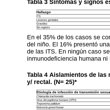
Tabla 3
Síntomas y signos e
Hallazgo
ITS
Lesiones genitales
Gravidez
Sin registro
En el 35% de los casos se con
del niño. El 16% presentó un
de las ITS. En ningún caso se 
inmunodeficiencia humana ni h
Tabla 4
Aislamientos de las 
y/ rectal. (N= 25)*
Etiología de infección de transmisión sexua
Chlamydia trachomatis
Virus del papiloma humano (VPH)
Treponema pallidum
Neisseria gonorrhoeae