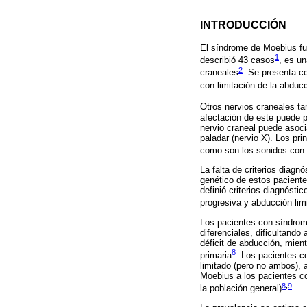
INTRODUCCIÓN
El síndrome de Moebius fue
1
describió 43 casos
, es un
2
craneales
. Se presenta co
con limitación de la abducc
Otros nervios craneales ta
afectación de este puede p
nervio craneal puede asocia
paladar (nervio X). Los pr
como son los sonidos con l
La falta de criterios diagnó
genético de estos paciente
definió criterios diagnósti
progresiva y abducción limi
Los pacientes con síndrome
diferenciales, dificultand
déficit de abducción, mien
8
primaria
. Los pacientes c
limitado (pero no ambos),
Moebius a los pacientes co
8
,
9
la población general)
.