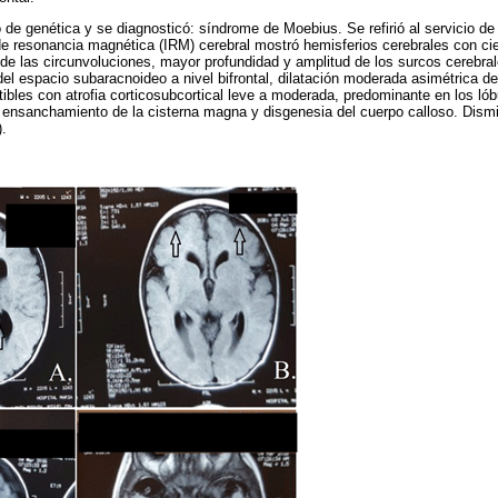
 de genética y se diagnosticó: síndrome de Moebius. Se refirió al servicio de 
e resonancia magnética (IRM) cerebral mostró hemisferios cerebrales con cie
e las circunvoluciones, mayor profundidad y amplitud de los surcos cerebra
 espacio subaracnoideo a nivel bifrontal, dilatación moderada asimétrica de 
tibles con atrofia corticosubcortical leve a moderada, predominante en los lób
ensanchamiento de la cisterna magna y disgenesia del cuerpo calloso. Dismi
).