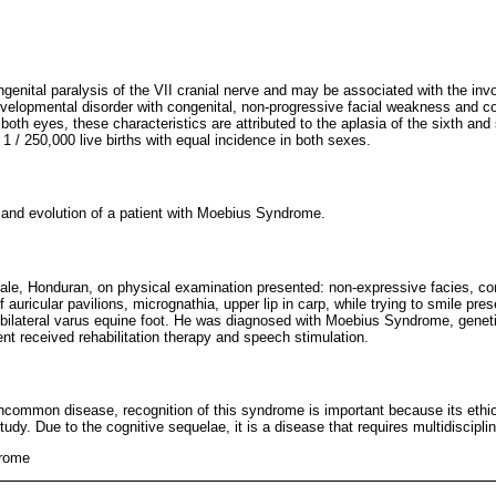
enital paralysis of the VII cranial nerve and may be associated with the invo
evelopmental disorder with congenital, non-progressive facial weakness and c
 both eyes, these characteristics are attributed to the aplasia of the sixth and
1 / 250,000 live births with equal incidence in both sexes.
and evolution of a patient with Moebius Syndrome.
male, Honduran, on physical examination presented: non-expressive facies, c
f auricular pavilions, micrognathia, upper lip in carp, while trying to smile pres
 bilateral varus equine foot. He was diagnosed with Moebius Syndrome, genet
ent received rehabilitation therapy and speech stimulation.
common disease, recognition of this syndrome is important because its ethio
tudy. Due to the cognitive sequelae, it is a disease that requires multidiscip
rome