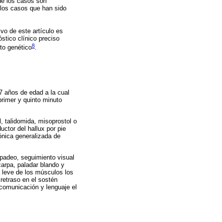
de los casos son
los casos que han sido
vo de este artículo es
stico clínico preciso
8
to genético
.
 años de edad a la cual
primer y quinto minuto
, talidomida, misoprostol o
ctor del hallux por pie
ónica generalizada de
rpadeo, seguimiento visual
carpa, paladar blando y
a leve de los músculos los
 retraso en el sostén
comunicación y lenguaje el