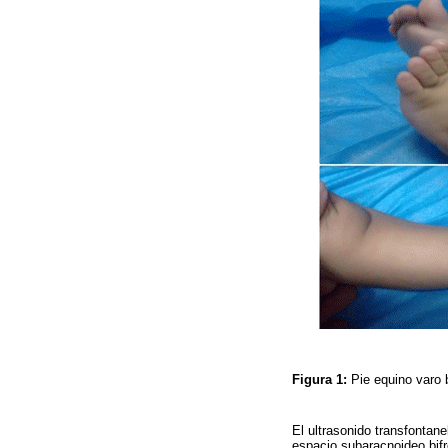
Figura 1:
Pie equino varo b
El ultrasonido transfontan
espacio subaracnoideo bifr