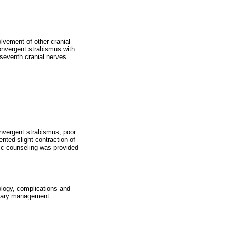
lvement of other cranial
onvergent strabismus with
 seventh cranial nerves.
onvergent strabismus, poor
ented slight contraction of
ic counseling was provided
logy, complications and
linary management.