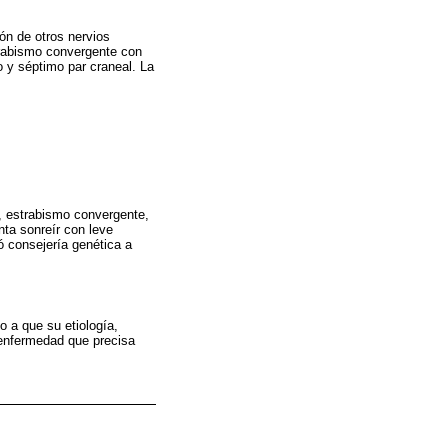
ón de otros nervios
strabismo convergente con
o y séptimo par craneal. La
, estrabismo convergente,
nta sonreír con leve
ó consejería genética a
 a que su etiología,
 enfermedad que precisa