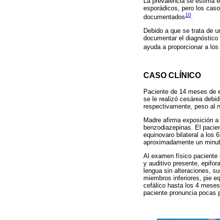
La prevalencia se estima 
esporádicos, pero los cas
10
documentados
.
Debido a que se trata de u
documentar el diagnóstico 
ayuda a proporcionar a los
CASO CLÍNICO
Paciente de 14 meses de e
se le realizó cesárea debi
respectivamente, peso al n
Madre afirma exposición a 
benzodiazepinas. El pacien
equinovaro bilateral a los
aproximadamente un minuto
Al examen físico paciente 
y auditivo presente, epifor
lengua sin alteraciones, su
miembros inferiores, pie equ
cefálico hasta los 4 mese
paciente pronuncia pocas 