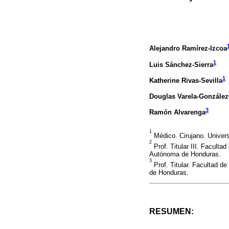
Alejandro Ramírez-Izcoa
1
Luis Sánchez-Sierra
1
Katherine Rivas-Sevilla
Douglas Varela-González
3
Ramón Alvarenga
1
Médico. Cirujano. Univer
2
Prof. Titular III. Faculta
Autónoma de Honduras.
3
Prof. Titular. Facultad d
de Honduras.
RESUMEN: