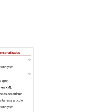
Personalizados
 Analytics
l (pdf)
lo en XML
cias del artículo
itar este artículo
 Analytics