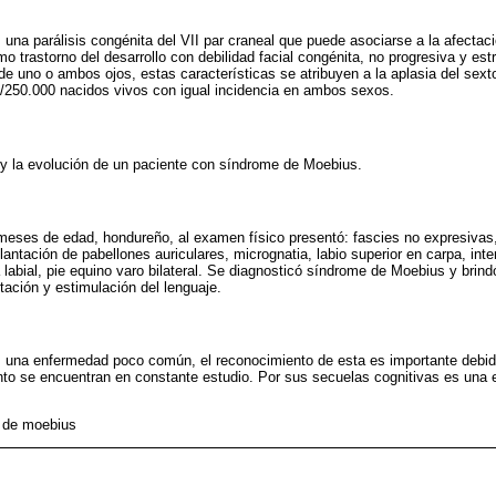
una parálisis congénita del VII par craneal que puede asociarse a la afectaci
o trastorno del desarrollo con debilidad facial congénita, no progresiva y e
 de uno o ambos ojos, estas características se atribuyen a la aplasia del sext
1/250.000 nacidos vivos con igual incidencia en ambos sexos.
 y la evolución de un paciente con síndrome de Moebius.
meses de edad, hondureño, al examen físico presentó: fascies no expresivas
antación de pabellones auriculares, micrognatia, labio superior en carpa, inte
 labial, pie equino varo bilateral. Se diagnosticó síndrome de Moebius y brind
itación y estimulación del lenguaje.
 una enfermedad poco común, el reconocimiento de esta es importante debido
nto se encuentran en constante estudio. Por sus secuelas cognitivas es una
 de moebius