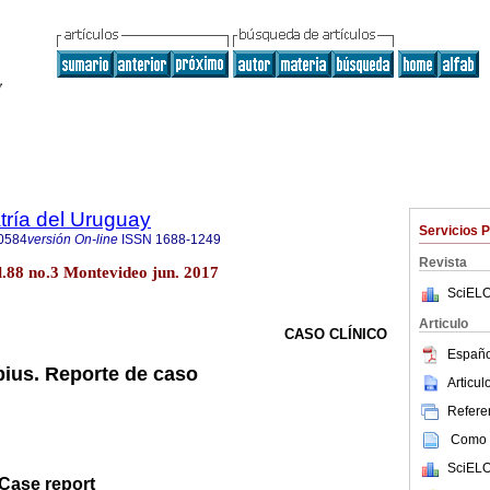
tría del Uruguay
Servicios 
0584
versión On-line
ISSN
1688-1249
Revista
l.88 no.3 Montevideo jun. 2017
SciELO
Articulo
CASO CLÍNICO
Españo
ius. Reporte de caso
Articu
Referen
Como c
SciELO
Case report