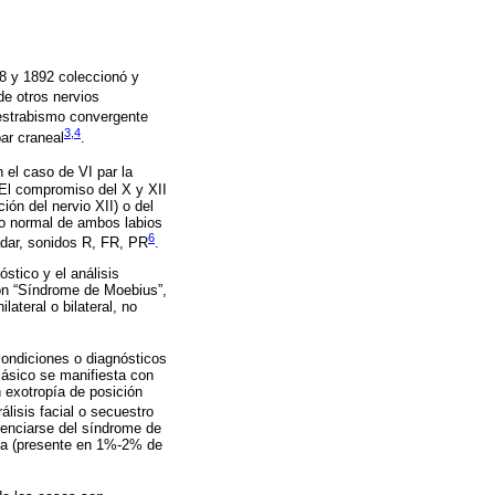
88 y 1892 coleccionó y
de otros nervios
 estrabismo convergente
3
,
4
par craneal
.
n el caso de VI par la
 El compromiso del X y XII
ión del nervio XII) o del
to normal de ambos labios
6
ladar, sonidos R, FR, PR
.
óstico y el análisis
ión “Síndrome de Moebius”,
ateral o bilateral, no
condiciones o diagnósticos
lásico se manifiesta con
n exotropía de posición
lisis facial o secuestro
enciarse del síndrome de
pía (presente en 1%-2% de