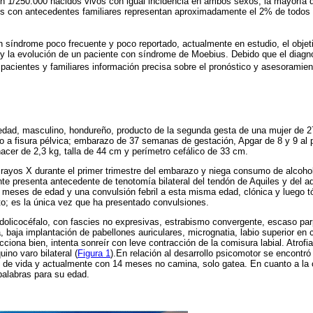
en 1/250.000 nacidos vivos con igual incidencia en ambos sexos, la mayoría 
os con antecedentes familiares representan aproximadamente el 2% de todos 
n síndrome poco frecuente y poco reportado, actualmente en estudio, el objeti
y la evolución de un paciente con síndrome de Moebius. Debido que el diagnó
 pacientes y familiares información precisa sobre el pronóstico y asesoramien
dad, masculino, hondureño, producto de la segunda gesta de una mujer de 27
do a fisura pélvica; embarazo de 37 semanas de gestación, Apgar de 8 y 9 al 
acer de 2,3 kg, talla de 44 cm y perímetro cefálico de 33 cm.
rayos X durante el primer trimestre del embarazo y niega consumo de alcohol
te presenta antecedente de tenotomía bilateral del tendón de Aquiles y del adu
 6 meses de edad y una convulsión febril a esta misma edad, clónica y luego t
; es la única vez que ha presentado convulsiones.
dolicocéfalo, con fascies no expresivas, estrabismo convergente, escaso pa
a, baja implantación de pabellones auriculares, micrognatia, labio superior en 
cciona bien, intenta sonreír con leve contracción de la comisura labial. Atrofi
ino varo bilateral (
Figura 1
).En relación al desarrollo psicomotor se encontró
s de vida y actualmente con 14 meses no camina, solo gatea. En cuanto a la 
palabras para su edad.