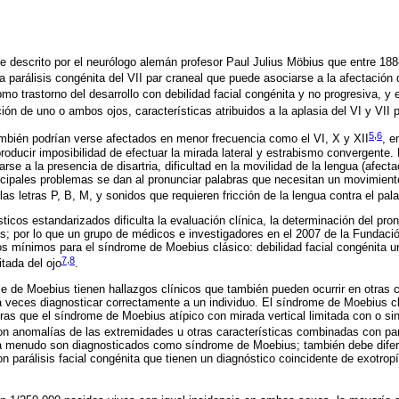
 descrito por el neurólogo alemán profesor Paul Julius Möbius que entre 18
a parálisis congénita del VII par craneal que puede asociarse a la afectación 
mo trastorno del desarrollo con debilidad facial congénita y no progresiva, y
ión de uno o ambos ojos, características atribuidos a la aplasia del VI y VII 
5
,
6
mbién podrían verse afectados en menor frecuencia como el VI, X y XII
, e
roducir imposibilidad de efectuar la mirada lateral y estrabismo convergente.
rse a la presencia de disartria, dificultad en la movilidad de la lengua (afectac
incipales problemas se dan al pronunciar palabras que necesitan un movimien
as letras P, B, M, y sonidos que requieren fricción de la lengua contra el pa
sticos estandarizados dificulta la evaluación clínica, la determinación del pron
s; por lo que un grupo de médicos e investigadores en el 2007 de la Fundac
cos mínimos para el síndrome de Moebius clásico: debilidad facial congénita unil
7
,
8
tada del ojo
.
 de Moebius tienen hallazgos clínicos que también pueden ocurrir en otras 
o a veces diagnosticar correctamente a un individuo. El síndrome de Moebius c
tras que el síndrome de Moebius atípico con mirada vertical limitada con o si
on anomalías de las extremidades u otras características combinadas con pará
 a menudo son diagnosticados como síndrome de Moebius; también debe difer
n parálisis facial congénita que tienen un diagnóstico coincidente de exotro