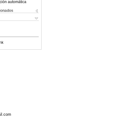
ción automática
cionados
nk
il.com