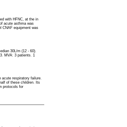
ted with HFNC, at the in
 of acute asthma was
ykel CNAF equipment was
edian 30L/m (12 - 60).
3. MVA: 3 patients. 1
 acute respiratory failure.
lf of these children. Its
 protocols for