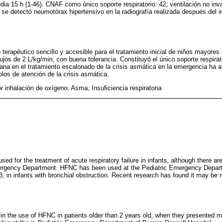
 15 h (1-46). CNAF como único soporte respiratorio: 42; ventilación no inv
 se detectó neumotórax hipertensivo en la radiografía realizada después del 
terapéutico sencillo y accesible para el tratamiento inicial de niños mayores 
 flujos de 2 L/kg/min, con buena tolerancia. Constituyó el único soporte respira
ana en el tratamiento escalonado de la crisis asmática en la emergencia ha
olos de atención de la crisis asmática.
r inhalación de oxígeno; Asma; Insuficiencia respiratoria
sed for the treatment of acute respiratory failure in infants, although there ar
Emergency Department. HFNC has been used at the Pediatric Emergency Depar
3, in infants with bronchial obstruction. Recent research has found it may be
 in the use of HFNC in patients older than 2 years old, when they presented 