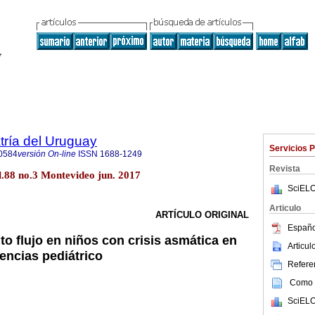
tría del Uruguay
Servicios 
0584
versión On-line
ISSN
1688-1249
Revista
l.88 no.3 Montevideo jun. 2017
SciELO
Articulo
ARTÍCULO ORIGINAL
Españo
to flujo en niños con crisis asmática en
Articu
encias pediátrico
Referen
Como c
SciELO