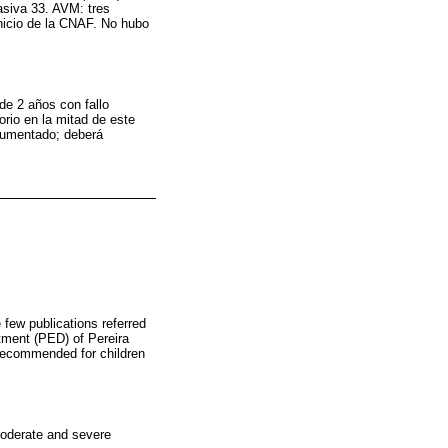
asiva 33. AVM: tres
inicio de la CNAF. No hubo
de 2 años con fallo
torio en la mitad de este
 aumentado; deberá
e few publications referred
tment (PED) of Pereira
 recommended for children
moderate and severe