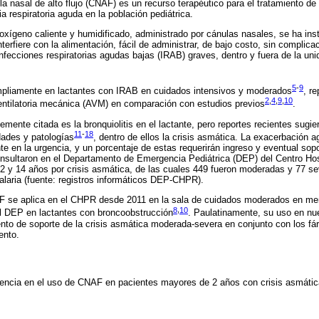
la nasal de alto flujo (CNAF) es un recurso terapéutico para el tratamiento 
a respiratoria aguda en la población pediátrica.
e oxígeno caliente y humidificado, administrado por cánulas nasales, se ha i
terfiere con la alimentación, fácil de administrar, de bajo costo, sin complica
 infecciones respiratorias agudas bajas (IRAB) graves, dentro y fuera de la un
5
-
9
pliamente en lactantes con IRAB en cuidados intensivos y moderados
, r
2
,
4
,
9
,
10
entilatoria mecánica (AVM) en comparación con estudios previos
.
mente citada es la bronquiolitis en el lactante, pero reportes recientes sugie
11
-
18
ades y patologías
, dentro de ellos la crisis asmática. La exacerbación
e en la urgencia, y un porcentaje de estas requerirán ingreso y eventual sopor
nsultaron en el Departamento de Emergencia Pediátrica (DEP) del Centro Hosp
2 y 14 años por crisis asmática, de las cuales 449 fueron moderadas y 77 se
talaria (fuente: registros informáticos DEP-CHPR).
F se aplica en el CHPR desde 2011 en la sala de cuidados moderados en me
8
,
10
l DEP en lactantes con broncoobstrucción
. Paulatinamente, su uso en nue
ento de soporte de la crisis asmática moderada-severa en conjunto con los fá
ento.
iencia en el uso de CNAF en pacientes mayores de 2 años con crisis asmáti