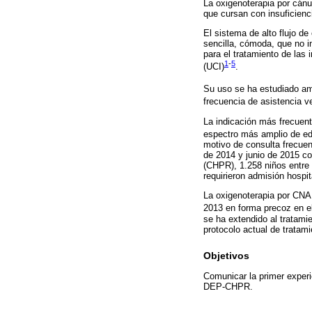
La oxigenoterapia por cánu
que cursan con insuficienci
El sistema de alto flujo d
sencilla, cómoda, que no in
para el tratamiento de las
1
-
5
(UCI)
.
Su uso se ha estudiado am
frecuencia de asistencia v
La indicación más frecuente
espectro más amplio de ed
motivo de consulta frecuent
de 2014 y junio de 2015 co
(CHPR), 1.258 niños entre 
requirieron admisión hospi
La oxigenoterapia por CNA
2013 en forma precoz en e
se ha extendido al tratami
protocolo actual de tratami
Objetivos
Comunicar la primer exper
DEP-CHPR.