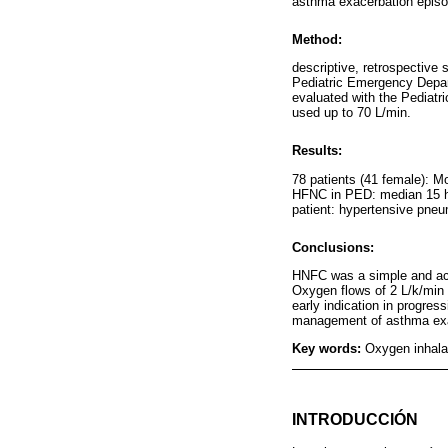
asthma exacerbation episod
Method:
descriptive, retrospective 
Pediatric Emergency Depar
evaluated with the Pediat
used up to 70 L/min.
Results:
78 patients (41 female): M
HFNC in PED: median 15 h (
patient: hypertensive pneu
Conclusions:
HNFC was a simple and acces
Oxygen flows of 2 L/k/min w
early indication in progre
management of asthma exa
Key words:
Oxygen inhalat
INTRODUCCIÓN