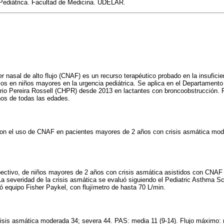
 Pediátrica. Facultad de Medicina. UDELAR.
er nasal de alto flujo (CNAF) es un recurso terapéutico probado en la insuficie
jos en niños mayores en la urgencia pediátrica. Se aplica en el Departament
rio Pereira Rossell (CHPR) desde 2013 en lactantes con broncoobstrucción. 
ños de todas las edades.
con el uso de CNAF en pacientes mayores de 2 años con crisis asmática mo
ospectivo, de niños mayores de 2 años con crisis asmática asistidos con CN
La severidad de la crisis asmática se evaluó siguiendo el Pediatric Asthma Sc
zó equipo Fisher Paykel, con flujímetro de hasta 70 L/min.
risis asmática moderada 34; severa 44. PAS: media 11 (9-14). Flujo máximo: 