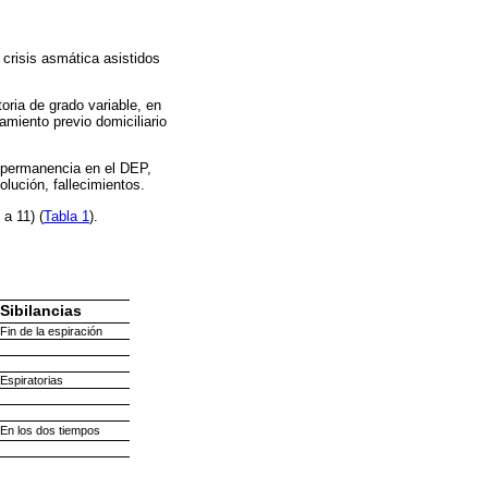
 crisis asmática asistidos
oria de grado variable, en
miento previo domiciliario
u permanencia en el DEP,
olución, fallecimientos.
a 11) (
Tabla 1
).
Sibilancias
Fin de la espiración
Espiratorias
En los dos tiempos