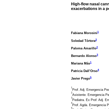
High-flow nasal cann
exacerbations in a 
1
Fabiana Morosini
2
Soledad Tórtora
2
Paloma Amarillo
3
Bernardo Alonso
1
Mariana Más
4
Patricia Dall’Orso
5
Javier Prego
1
Prof. Adj. Emergencia Pe
2
Asistente. Emergencia Pe
3
Pediatra. Ex Prof. Adj. 
4
Prof. Agda. Emergencia P
5