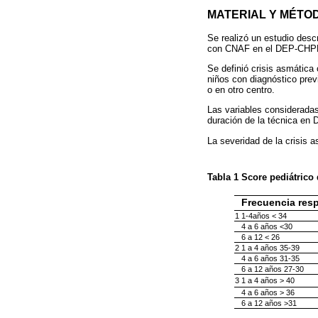
MATERIAL Y MÉTO
Se realizó un estudio desc
con CNAF en el DEP-CHPR e
Se definió crisis asmática 
niños con diagnóstico prev
o en otro centro.
Las variables consideradas
duración de la técnica en D
La severidad de la crisis 
Tabla 1
Score pediátrico
Frecuencia resp
1
1-4años < 34
4 a 6 años <30
6 a 12 < 26
2
1 a 4 años 35-39
4 a 6 años 31-35
6 a 12 años 27-30
3
1 a 4 años > 40
4 a 6 años > 36
6 a 12 años >31