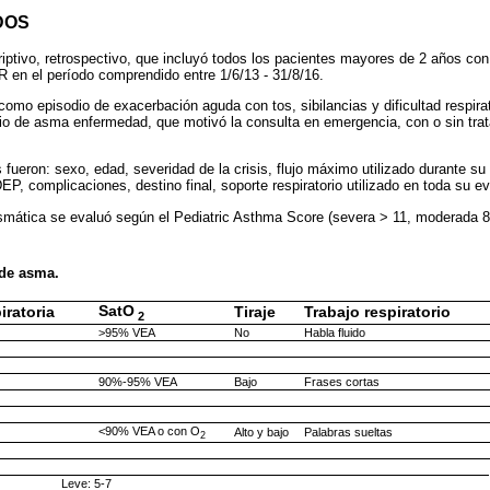
DOS
riptivo, retrospectivo, que incluyó todos los pacientes mayores de 2 años con
n el período comprendido entre 1/6/13 - 31/8/16.
como episodio de exacerbación aguda con tos, sibilancias y dificultad respirat
io de asma enfermedad, que motivó la consulta en emergencia, con o sin trata
 fueron: sexo, edad, severidad de la crisis, flujo máximo utilizado durante s
EP, complicaciones, destino final, soporte respiratorio utilizado en toda su ev
asmática se evaluó según el Pediatric Asthma Score (severa > 11, moderada 8 
 de asma.
SatO
iratoria
Tiraje
Trabajo respiratorio
2
>95% VEA
No
Habla fluido
90%-95% VEA
Bajo
Frases cortas
<90% VEA o con O
Alto y bajo
Palabras sueltas
2
Leve: 5-7