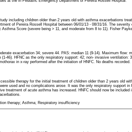
es at the in Pediatric Emergency Department of Pereira Rossell Hospital.
study including children older than 2 years old with asthma exacerbations trea
tment of Pereira Rossell Hospital between 06/01/13 - 08/31/16. The severity
ric Asthma Score (severe being > 11, and moderate from 8 to 11). Fisher Pa
oderate exacerbation 34; severe 44. PAS: median 11 (9-14). Maximum flow: m
1-46). HFNC as the only respiratory support: 42; non- invasive ventilation: 3
mothorax in x-ray performed after the initiation of HNFC. No deaths recorded.
sible therapy for the initial treatment of children older than 2 years old with
ere used and no complications arose. It was the only respiratory support in ha
ssive treatment of acute asthma has increased. HNFC should now be included in
cerbations.
ion therapy; Asthma; Respiratory insufficiency