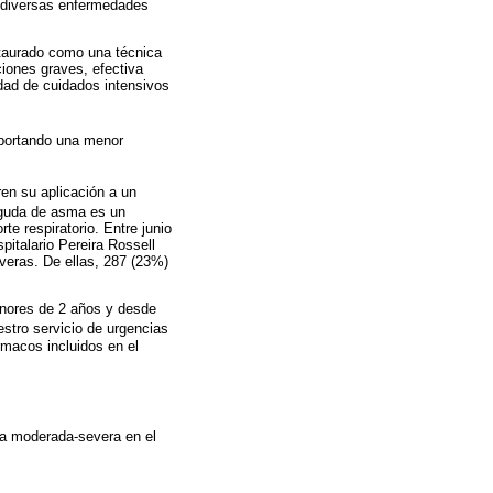
de diversas enfermedades
nstaurado como una técnica
ciones graves, efectiva
idad de cuidados intensivos
eportando una menor
ren su aplicación a un
 aguda de asma es un
te respiratorio. Entre junio
italario Pereira Rossell
veras. De ellas, 287 (23%)
nores de 2 años y desde
stro servicio de urgencias
rmacos incluidos en el
ca moderada-severa en el