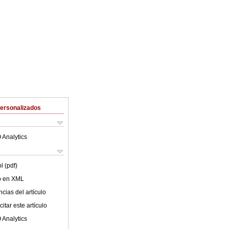
Personalizados
 Analytics
l (pdf)
lo en XML
cias del artículo
itar este artículo
 Analytics