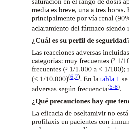
saturación en el rango de dosis 
media es breve, una a tres horas. 
principalmente por vía renal (90%
aclaramiento
del fármaco siendo n
¿Cuál es su perfil de seguridad
Las reacciones adversas incluidas
categorías: muy frecuentes (³ 1/10
frecuentes (
³
1/1.000 a < 1/100); r
(
6
,
7
)
(< 1/10.000
)
. En la
tabla 1
se 
(
6-8
)
adversas según
frecuencia
.
¿Qué precauciones hay que ten
La eficacia de
oseltamivir
no está 
profilaxis en pacientes con inmu