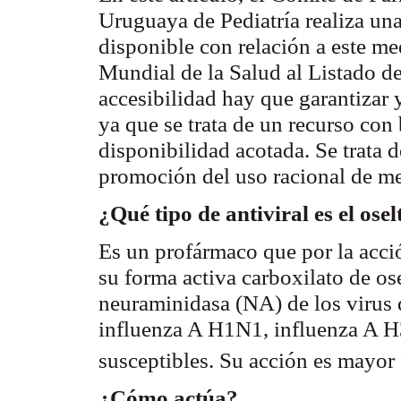
Uruguaya
de Pediatría realiza un
disponible con relación a este m
Mundial
de
la Salud
al Listado d
accesibilidad hay que garantizar
ya que se trata de un recurso con
disponibilidad acotada. Se trata d
promoción del uso racional de m
¿Qué tipo de antiviral es el
osel
Es un
profármaco
que por la acc
su forma activa
carboxilato
de
os
neuraminidasa
(NA) de los virus d
influenza A H1N1, influenza A H
susceptibles. Su acción es mayor f
¿Cómo actúa?