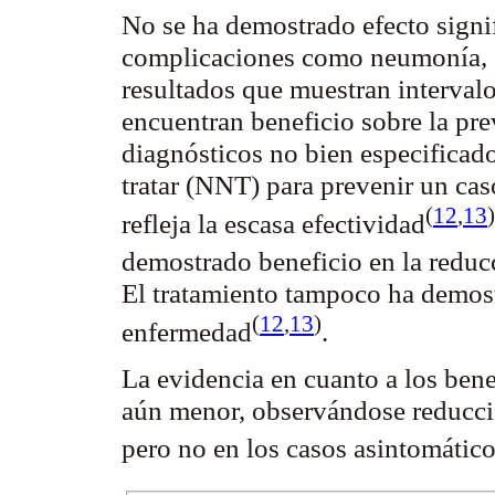
No se ha demostrado efecto signif
complicaciones como neumonía, si
resultados que muestran interval
encuentran beneficio sobre la pre
diagnósticos no bien especificad
tratar (NNT) para prevenir un ca
(
12
,
13
)
refleja la escasa
efectividad
demostrado beneficio en la reduc
El tratamiento tampoco ha demost
(
12
,
13
)
enfermedad
.
La evidencia en cuanto a los bene
aún menor, observándose reducció
pero no en los casos
asintomátic