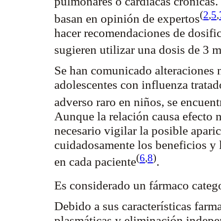
pulmonares o cardíacas crónicas.
(
2
,
5
,
basan en opinión de
expertos
hacer recomendaciones de dosifi
sugieren utilizar una dosis de 3
m
Se han comunicado alteraciones
adolescentes con influenza trata
adverso raro en niños, se encue
Aunque la relación causa efecto 
necesario vigilar la posible apar
cuidadosamente los beneficios y l
(
6
,
8
)
en cada
paciente
.
Es considerado un fármaco catego
Debido a sus características farm
plasmáticas y eliminación indep