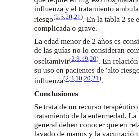
influenza y el tratamiento ambula
(
2
,
3
,
20
,
21
)
riesgo
. En la tabla 2 se
complicada o grave.
La edad menor de 2 años es consid
de las guías no lo consideran com
2
,
9
,
19
,
20
)
(
oseltamivir
. En relación
su uso en pacientes de 'alto ries
(
2
,
3
,
10
,
20
,
21
)
influenza
.
Conclusiones
Se trata de un recurso terapéutic
tratamiento de la enfermedad. La
general deben conocer que en rela
lavado de manos y la vacunación. 