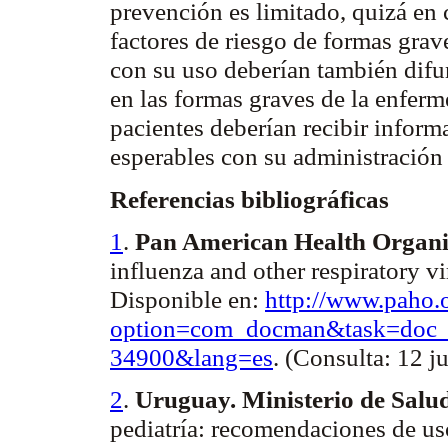
prevención es limitado, quizá en
factores de riesgo de formas grav
con su uso deberían también difu
en las formas graves de la enferm
pacientes deberían recibir inform
esperables con su administración 
Referencias bibliográficas
1
.
Pan American Health Organi
influenza and other respiratory 
Disponible en:
http://www.paho.
option=com_docman&task=doc
34900&lang=es
.
(Consulta: 12 j
2
.
Uruguay. Ministerio de Salu
pediatría: recomendaciones de uso