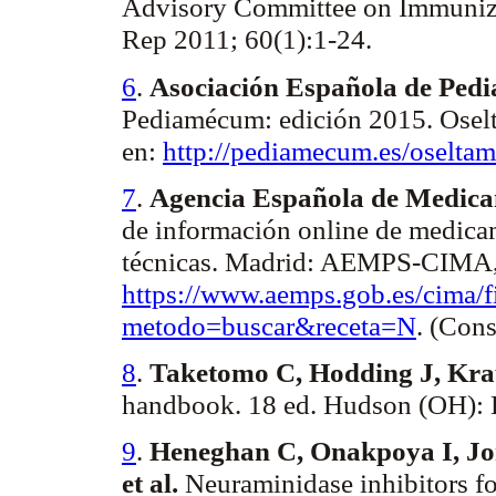
Advisory Committee on Immuniza
Rep
2011; 60(1):1-24.
6
.
Asociación Española de Pedi
Pediamécum
: edición 2015.
Osel
en:
http://pediamecum.es/oseltam
7
.
Agencia Española de Medicam
de información online de medic
técnicas. Madrid: AEMPS-CIMA, 
https
:/
/www.aemps.gob.es/cima/f
metodo=buscar&receta=N
. (Cons
8
.
Taketomo C, Hodding J, Kra
handbook. 18 ed. Hudson (OH):
9
.
Heneghan C, Onakpoya I, Jo
et al.
Neuraminidase inhibitors fo