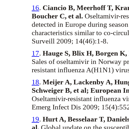
16
.
Ciancio B, Meerhoff T, Kra
Boucher C, et al.
Oseltamivir-res
detected in Europe during season
characteristics similar to co-cir
Surveill 2009; 14(46):1-8.
17
.
Hauge S, Blix H, Borgen K,
Sales of oseltamivir in Norway pr
resistant influenza A(H1N1) virus
18
.
Meijer A, Lackenby A, Hung
Schweiger B, et al; European I
Oseltamivir-resistant influenza 
Emerg Infect Dis 2009; 15(4):55
19
.
Hurt A, Besselaar T, Daniel
al.
Global update on the susceptib