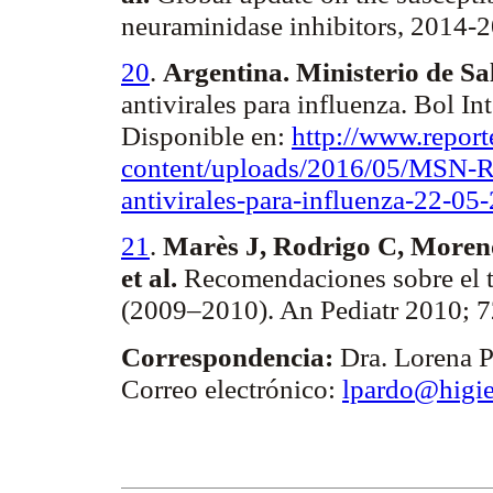
neuraminidase inhibitors, 2014-
20
.
Argentina. Ministerio de Sa
antivirales para influenza.
Bol
In
Disponible en:
http://www.repor
content/uploads/2016/05/MSN-R
antivirales-para-influenza-22-05
21
.
Marès
J, Rodrigo C, Moreno
et al.
Recomendaciones sobre el tr
(2009–2010).
An
Pediatr
2010; 7
Correspondencia:
Dra. Lorena P
Correo electrónico:
lpardo@higie