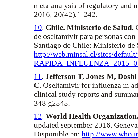
meta-analysis of regulatory and m
2016; 20(42):1-242.
10
.
Chile. Ministerio de Salud.
de oseltamivir para personas con
Santiago de Chile: Ministerio de
http://web.minsal.cl/sites/default/f
RAPIDA_INFLUENZA
_2015_0
11
.
Jefferson T, Jones M, Dosh
C.
Oseltamivir for influenza in ad
clinical study reports and summ
348:g2545.
12
.
World Health Organization
updated september 2016.
Geneva
Disponible en:
http://www.who.in