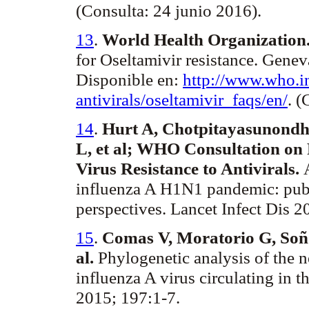
(Consulta: 24 junio 2016).
13
.
World Health Organization
for Oseltamivir resistance
.
Genev
Disponible en:
http://www.who.in
antivirals
/
oseltamivir_faqs
/en/
.
(
14
.
Hurt A, Chotpitayasunondh 
L, et al; WHO Consultation on
Virus Resistance to Antivirals.
influenza A H1N1 pandemic: public
perspectives. Lancet Infect Dis 2
15
.
Comas V, Moratorio G, Soño
al.
Phylogenetic analysis of the
influenza A virus circulating in 
2015; 197:1-7.