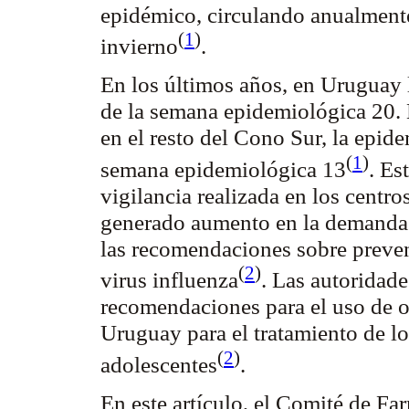
epidémico, circulando anualment
(
1
)
invierno
.
En los últimos años, en Uruguay l
de la semana epidemiológica 20. 
en el resto del Cono Sur, la epide
(
1
)
semana epidemiológica 13
. Es
vigilancia realizada en los centr
generado aumento en la demanda a
las recomendaciones sobre prevenc
(
2
)
virus
influenza
. Las autoridade
recomendaciones para el uso de
o
Uruguay para el tratamiento de lo
(
2
)
adolescentes
.
En este artículo, el Comité de F