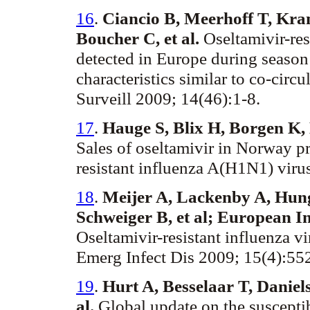
16
.
Ciancio B, Meerhoff T, Kra
Boucher C, et al.
Oseltamivir-res
detected in Europe during season
characteristics similar to co-cir
Surveill 2009; 14(46):1-8.
17
.
Hauge S, Blix H, Borgen K,
Sales of oseltamivir in Norway pr
resistant influenza A(H1N1) virus
18
.
Meijer A, Lackenby A, Hung
Schweiger B, et al; European I
Oseltamivir-resistant influenza 
Emerg Infect Dis 2009; 15(4):55
19
.
Hurt A, Besselaar T, Daniel
al.
Global update on the susceptib