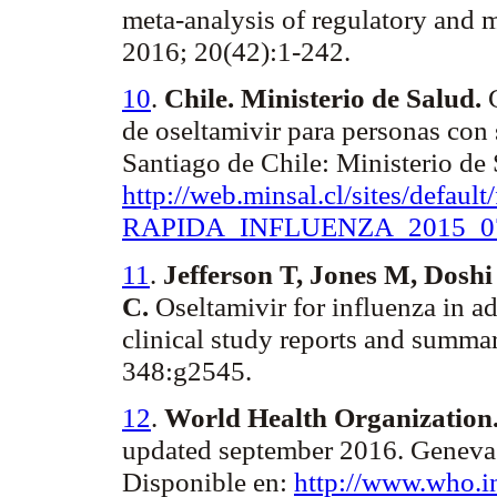
meta-analysis of regulatory and m
2016; 20(42):1-242.
10
.
Chile. Ministerio de Salud.
de oseltamivir para personas con
Santiago de Chile: Ministerio de
http://web.minsal.cl/sites/default/f
RAPIDA_INFLUENZA
_2015_0
11
.
Jefferson T, Jones M, Dosh
C.
Oseltamivir for influenza in ad
clinical study reports and summ
348:g2545.
12
.
World Health Organization
updated september 2016.
Geneva
Disponible en:
http://www.who.in