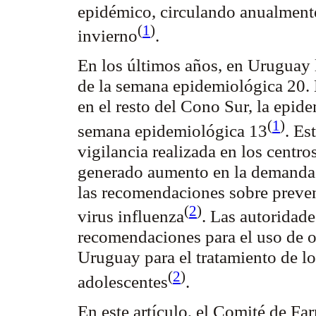
epidémico, circulando anualment
(
1
)
invierno
.
En los últimos años, en Uruguay l
de la semana epidemiológica 20. 
en el resto del Cono Sur, la epide
(
1
)
semana epidemiológica 13
. Es
vigilancia realizada en los centr
generado aumento en la demanda a
las recomendaciones sobre prevenc
(
2
)
virus
influenza
. Las autoridade
recomendaciones para el uso de
o
Uruguay para el tratamiento de lo
(
2
)
adolescentes
.
En este artículo, el Comité de F