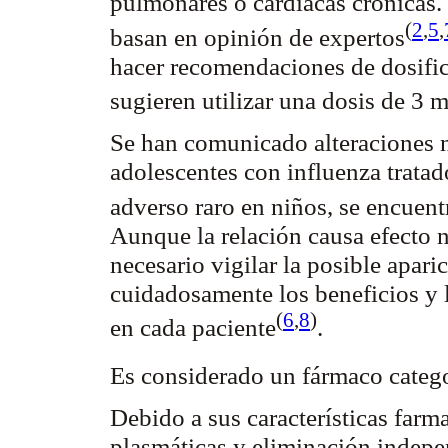
pulmonares o cardíacas crónicas.
(
2
,
5
,
basan en opinión de
expertos
hacer recomendaciones de dosifi
sugieren utilizar una dosis de 3
m
Se han comunicado alteraciones
adolescentes con influenza trata
adverso raro en niños, se encue
Aunque la relación causa efecto 
necesario vigilar la posible apar
cuidadosamente los beneficios y l
(
6
,
8
)
en cada
paciente
.
Es considerado un fármaco catego
Debido a sus características farm
plasmáticas y eliminación indep