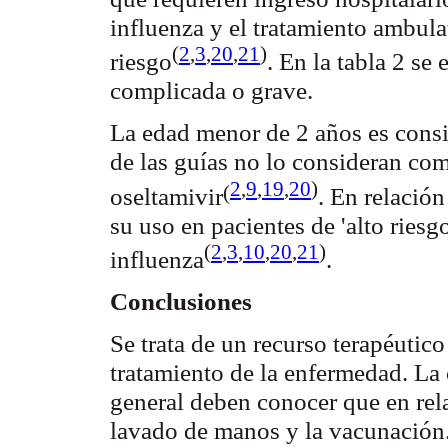
influenza y el tratamiento ambula
(
2
,
3
,
20
,
21
)
riesgo
. En la tabla 2 se
complicada o grave.
La edad menor de 2 años es consid
de las guías no lo consideran com
2
,
9
,
19
,
20
)
(
oseltamivir
. En relación
su uso en pacientes de 'alto ries
(
2
,
3
,
10
,
20
,
21
)
influenza
.
Conclusiones
Se trata de un recurso terapéutic
tratamiento de la enfermedad. La
general deben conocer que en rela
lavado de manos y la vacunación. 