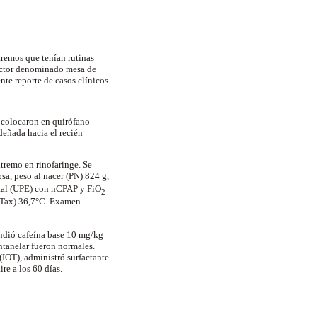
tremos que tenían rutinas
sector denominado mesa de
te reporte de casos clínicos.
e colocaron en quirófano
rdeñada hacia el recién
tremo en rinofaringe. Se
sa, peso al nacer (PN)
824 g
,
tal (UPE) con
nCPAP
y
FiO
2
Tax
) 36,7°C. Examen
ndió cafeína base 10
mg
/
kg
ntanelar
fueron normales.
(IOT), administró
surfactante
re a los 60 días.