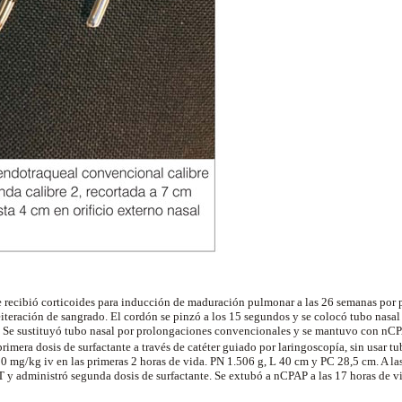
recibió corticoides para inducción de maduración pulmonar a las 26 semanas por p
iteración de sangrado. El cordón se pinzó a los 15 segundos y se colocó tubo nasa
. Se sustituyó tubo nasal por prolongaciones convencionales y se mantuvo con
nCP
primera dosis de
surfactante
a través de catéter guiado por
laringoscopía
, sin usar t
10
mg
/
kg
iv
en las primeras 2 horas de vida. PN
1.506 g
, L
40
cm
y PC
28,5 cm
. A l
OT y administró segunda dosis de
surfactante
. Se
extubó
a
nCPAP
a las 17 horas de v