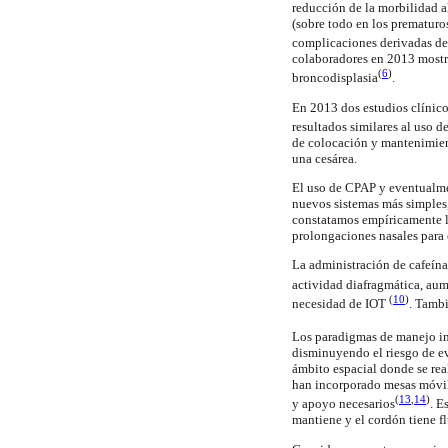
reducción de la morbilidad a
(sobre todo en los prematur
complicaciones derivadas d
colaboradores en 2013 mostr
(
6
)
broncodisplasia
.
En 2013 dos estudios clínic
resultados similares al uso 
de colocación y mantenimient
una cesárea.
El uso de CPAP y eventualmen
nuevos sistemas más simple
constatamos empíricamente la
prolongaciones nasales para 
La administración de cafeína
actividad diafragmática, au
(
10
)
necesidad de IOT
. Tamb
Los paradigmas de manejo in
disminuyendo el riesgo de e
ámbito espacial donde se rea
han incorporado mesas móvil
(
13
,
14
)
y apoyo necesarios
. E
mantiene y el cordón tiene fl