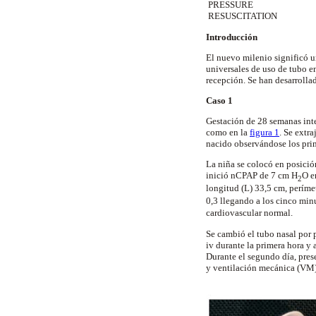
PRESSURE
RESUSCITATION
Introducción
El nuevo milenio significó u
universales de uso de tubo
e
recepción. Se han desarrolla
Caso 1
Gestación de 28 semanas in
como en la
figura 1
. Se extra
nacido observándose los pr
La niña se colocó en posición
inició
nCPAP
de
7
cm
H
O e
2
longitud (L)
33,5
cm
, perím
0,3 llegando a los cinco min
cardiovascular normal.
Se cambió el tubo nasal por 
iv
durante la primera hora y
Durante el segundo día, pres
y ventilación mecánica (VM) 