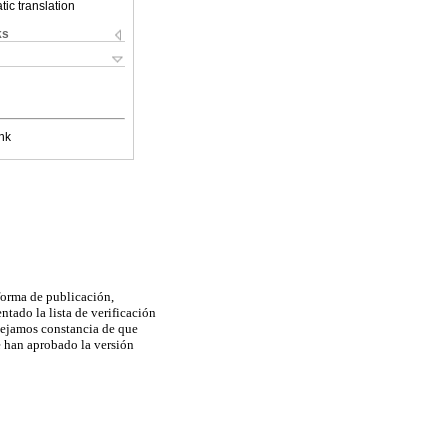
ic translation
ks
nk
 forma de publicación,
tado la lista de verificación
dejamos constancia de que
e han aprobado la versión