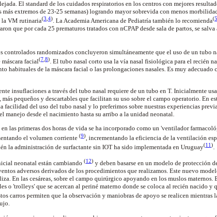
lejada. El
standard
de los cuidados respiratorios en los centros con mejores resultad
os más extremos de 23-25 semanas) logrando mayor
sobrevida
con menos morbilidad 
(
3
,
4
)
(
e
la VM
rutinaria
.
La Academia Americana
de Pediatría también lo
recomienda
aron que por cada 25 prematuros tratados con
nCPAP
desde sala de partos, se salva
os controlados
randomizados
concluyeron simultáneamente que el uso de un tubo na
(
7
,
8
)
de máscara
facial
. El tubo nasal corto usa la vía nasal fisiológica para el recién n
o habituales de la máscara facial o las prolongaciones nasales. Es muy adecuado 
te insuflaciones a través del tubo nasal requiere de un tubo en T. Inicialmente u
s, más pequeños y
descartables
que facilitan su uso sobre el campo operatorio. En e
 facilidad del uso del tubo nasal y lo preferimos sobre nuestras experiencias previ
el manejo desde el nacimiento hasta su arribo a la unidad neonatal.
 en las primeras dos horas de vida se ha incorporado como un 'ventilador farmacoló
(
9
)
mentando el volumen corriente
, incrementando la eficiencia de la ventilación e
(
11
)
ién la administración de
surfactante
sin IOT ha sido implementada en
Uruguay
.
(
12
)
icial neonatal están cambiando
y deben basarse en un modelo de protección de 
ventos adversos derivados de los procedimientos que realizamos. Este nuevo modelo
liza. En las cesáreas, sobre el campo quirúrgico apoyando en los muslos maternos. E
es o '
trolleys
' que se acercan al periné materno donde se coloca al recién nacido y
stos carros permiten que la observación y maniobras de apoyo se realicen mientras l
ujo.