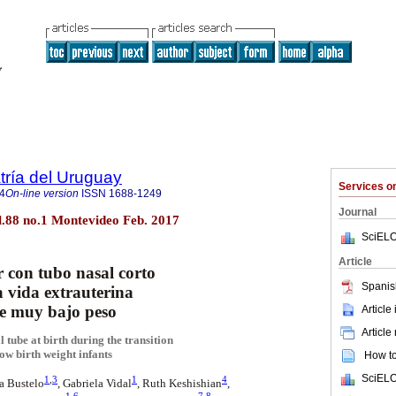
tría del Uruguay
Services 
4
On-line version
ISSN
1688-1249
Journal
l.88 no.1 Montevideo Feb. 2017
SciELO
Article
r con tubo nasal corto
Spanis
la vida extrauterina
de muy bajo peso
Article
Article
l tube at birth during the transition
low birth weight infants
How to 
SciELO
1
,
3
1
4
sa Bustelo
, Gabriela Vidal
, Ruth Keshishian
,
1
,
6
7
,
8