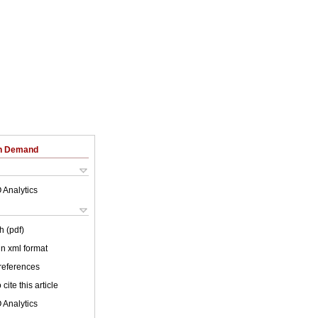
on Demand
 Analytics
h (pdf)
 in xml format
 references
cite this article
 Analytics