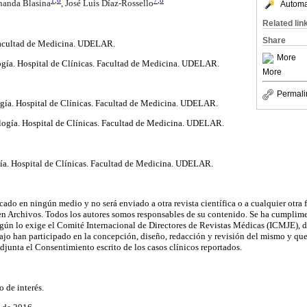
rnanda Blasina
, José Luis Díaz-Rossello
Automat
Related lin
Share
Facultad de Medicina. UDELAR.
More
logía. Hospital de Clínicas. Facultad de Medicina. UDELAR.
More
Permali
logía. Hospital de Clínicas. Facultad de Medicina. UDELAR.
ología. Hospital de Clínicas. Facultad de Medicina. UDELAR.
gía. Hospital de Clínicas. Facultad de Medicina. UDELAR.
cado en ningún medio y no será enviado a otra revista científica o a cualquier otra
en Archivos. Todos los autores somos responsables de su contenido. Se ha cumplimen
egún lo exige el Comité Internacional de Directores de Revistas Médicas (ICMJE), 
abajo han participado en la concepción, diseño, redacción y revisión del mismo y qu
adjunta el Consentimiento escrito de los casos clínicos reportados.
 de interés.