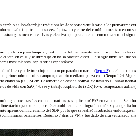
n cambio en los abordajes tradicionales de soporte
ventilatorio
a los prematuros ex
ndotraqueal
e implicaban a su vez el pinzado y corte del cordón inmediato en un 
do estrategias menos
invasivas
y efectivas que pretendemos comunicar con el siguien
terrumpida por
preeclampsia
y restricción del crecimiento fetal. Los profesionales s
jo el feto 'en
caul
' y se introdujo en bolsa plástica estéril. La sangre umbilical fue o
imeros movimientos
inspiratorios
espontáneos.
 de olfateo y se le introdujo un tubo preparado en narina (
figura 2
) quedando su ex
n el primer minuto sobre campo operatorio mediante pieza en T (
Neopuff
®). Vigoro
etro
craneano
(PC)
24 cm
. Gasometría de cordón normal. Se trasladó a unidad neona
utos de vida con
SaO
>
93% y trabajo respiratorio (SDR) leve. Temperatura
axilar
(
2
prolongaciones nasales en ambas narinas para aplicar
nCPAP
convencional. Se infu
 alimentación
parenteral
por catéter umbilical. La radiografía de tórax y ecografía
fo
entó apneas con incremento del SDR por lo que se realizó intubación
endotraqueal
con mínimos parámetros. Requirió 7 días de VM y fue dado de alta ventilando al ai