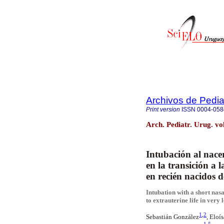
Archivos de Pedia
Print version
ISSN
0004-058
Arch. Pediatr. Urug. vo
Intubación al nace
en la transición a 
en recién nacidos 
Intubation with a short nasa
to extrauterine life in very 
1
,
2
Sebastián González
, Eloí
1
,
5