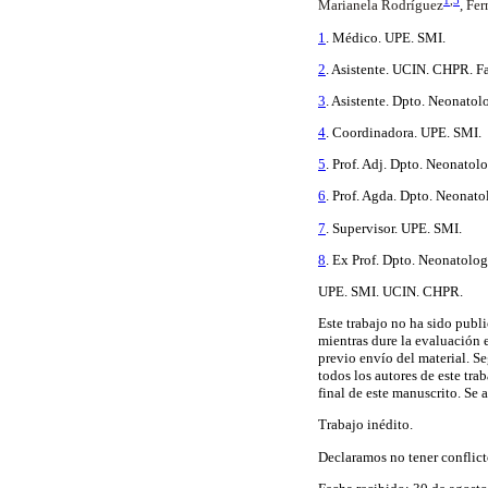
Marianela Rodríguez
, Fe
1
. Médico. UPE. SMI.
2
. Asistente. UCIN. CHPR. 
3
. Asistente. Dpto. Neonato
4
. Coordinadora. UPE. SMI.
5
. Prof. Adj. Dpto. Neonato
6
. Prof. Agda. Dpto. Neonat
7
. Supervisor. UPE. SMI.
8
. Ex Prof. Dpto. Neonatolo
UPE. SMI. UCIN. CHPR.
Este trabajo no ha sido publi
mientras dure la evaluación 
previo envío del material. S
todos los autores de este tr
final de este manuscrito. Se 
Trabajo inédito.
Declaramos no tener conflicto