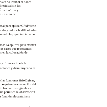
os es no intubar al nacer
residual sin las
5
)
.
Schmölzer
y
 a un niño de
sal para aplicar CPAP tiene
acido y reduce la dificultades
cuando hay que iniciarlo en
samos
Neopuff
®, pero existen
stos casos que reportamos
as en la colocación de
gico' que estimula la
spontánea y disminuyendo la
las funciones fisiológicas,
 requiere la adecuación del
n los partos vaginales se
 que permiten la observación
a función placentaria se