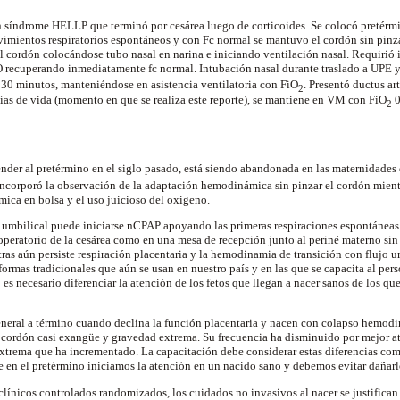
 síndrome HELLP que terminó por cesárea luego de corticoides. Se colocó
pretérm
vimientos respiratorios espontáneos y con
Fc
normal se mantuvo el cordón sin pinz
el cordón colocándose tubo nasal en narina e iniciando ventilación nasal. Requirió
O recuperando inmediatamente
fc
normal. Intubación nasal durante traslado a UPE y
 30 minutos, manteniéndose en asistencia
ventilatoria
con
FiO
. Presentó
ductus
art
2
 días de vida (momento en que se realiza este reporte), se mantiene en VM con
FiO
0
2
ender al
pretérmino
en el siglo pasado, está siendo abandonada en las maternidades
 incorporó la observación de la adaptación hemodinámica sin pinzar el cordón mient
rmica en bolsa y el uso juicioso del oxigeno.
umbilical puede iniciarse
nCPAP
apoyando las primeras respiraciones espontáneas
 operatorio de la cesárea como en una mesa de recepción junto al periné materno sin
tras aún persiste respiración placentaria y la
hemodinamia
de transición con flujo u
formas tradicionales que aún se usan en nuestro país y en las que se capacita al per
s necesario diferenciar la atención de los fetos que llegan a nacer sanos de los que 
general a término cuando declina la función placentaria y nacen con colapso
hemodi
 cordón casi exangüe y gravedad extrema. Su frecuencia ha disminuido por mejor at
xtrema que ha incrementado. La capacitación debe considerar estas diferencias com
e en el
pretérmino
iniciamos la atención en un nacido sano y debemos evitar dañarl
clínicos controlados
randomizados
, los cuidados no
invasivos
al nacer se justifican