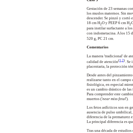
Gestación de 23 semanas con
los muslos maternos. Sin mo
descender. Se pinzó y cortó 
18
cm
H
O y PEEP
6
cm
H
2
2
para instilar
surfactante
a los
con
indometacina
. A los 15
520 g
, PC
21 cm
.
Comentarios
La manera 'tradicional' de at
(
1
,
2
)
calidad de atención
. Se
placentaria, la protección té
Desde antes del
pinzamiento
realizarse tanto en el campo
fisiológica, en especial mien
es un cambio drástico de las 
Para comprender este cambio e
muertos (
'
near
miss
fetal
').
Los fetos asfícticos son en 
ausencia de pulso umbilical,
diferencia de la
prematurez
e
La principal diferencia es qu
Tras una década de estudios 