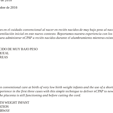
o de 2016
mbre de 2016
s en el cuidado convencional al nacer en recién nacidos de muy bajo peso al nacer
entilación inicial en este nuevo contexto. Reportamos nuestra experiencia con los
para administrar
nCPAP
a recién nacidos durante el alumbramiento mientras existe
NACIDO DE MUY BAJO PESO
QUEAL
ÉREAS
n conventional care at birth of very low birth weight infants and the use of a shor
xperience in the first three cases with this simple technique to deliver nCPAP to ne
the placenta is still functioning and before cutting the cord.
RTH WEIGHT INFANT
ATION
AIRWAY