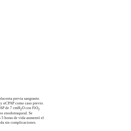
lacenta previa sangrante.
l y
nCPAP
como caso previo.
AP
de 7
cmH
O
con
FiO
2
2
ubo
enodotraqueal
. Se
as 5 horas de vida aumentó el
ida sin complicaciones.