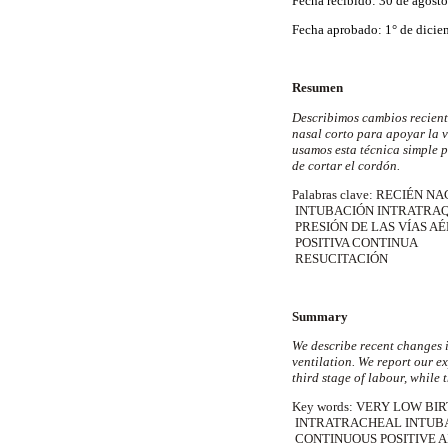
Fecha recibido: 30 de agost
Fecha aprobado: 1° de dicie
Resumen
Describimos cambios reciente
nasal corto para apoyar la v
usamos esta técnica simple 
de cortar el cordón.
Palabras clave: RECIÉN 
INTUBACIÓN INTRATRA
PRESIÓN DE LAS VÍAS A
POSITIVA CONTINUA
RESUCITACIÓN
Summary
We describe recent changes i
ventilation. We report our e
third stage of labour, while 
Key words: VERY LOW BI
INTRATRACHEAL INTUB
CONTINUOUS POSITIVE 