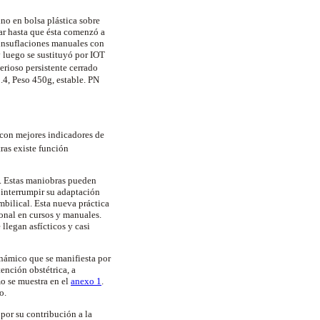
ino
en bolsa plástica sobre
ar hasta que ésta comenzó a
 insuflaciones manuales con
 luego se sustituyó por IOT
erioso persistente cerrado
.4, Peso 450g, estable. PN
 con mejores indicadores de
ras existe función
. Estas maniobras pueden
 interrumpir su adaptación
mbilical. Esta nueva práctica
sonal en cursos y manuales.
llegan asfícticos y casi
námico
que se manifiesta por
ención obstétrica, a
o se muestra en el
anexo 1
.
o.
 por su contribución a la