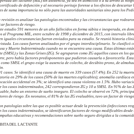
perada del lactante (MIL) sin asistencia, ya sea en domicilio o a su arribo al hosp
certificado de defunción y al necesario peritaje forense a los efectos de descartar 
s de suma importancia no sólo para las autoridades sanitarias sino para los Pedi
ta revisión es analizar las patologías encontradas y las circunstancias que rodearo
car factores de riesgo.
ste estudio 591 menores de un año fallecidos en forma súbita e inesperada, en domi
os al Programa MIL, entre octubre de 1998 y diciembre de 2015, con intervalo lib
en iguales circunstancias fueron enviados para su estudio. Se reunió historia clíni
evistada. Los casos fueron analizados por el grupo interdisciplinario. Se clasificó
sa y Muerte Indeterminada cuando no se encuentra una causa. Estas últimas está
te (SMSL) y las Zonas Grises (ZG). Se agruparon como ZG aquellos casos en los q
rte, pero había factores
predisponentes
que pudieron causarla o favorecerla. Esta
ar como SMSL el grupo exige la ausencia de
colecho
, de decúbito prono, de almoha
ón.
91 casos. Se identificó una causa de muerte en 339 casos (57.4%). En 252 la muert
ratoria en 29% de los casos (50% de las muertes explicables); anomalía
cardíaca
e
ocación accidental en 3%; se identificó una causa violenta en 1.5%. Hubo variació
e los casos indeterminados, 242 correspondieron ZG y
10 a
SMSL. En 91% de las Z
luable, hubo un entorno de sueño inseguro. El
colecho
se observó en 72%, principa
tores de riesgo. En neonatos, el 81% de las ZG evaluables, tuvo un factor de riesg
on patologías sobre las que es posible actuar desde la prevención (infecciones res
n los casos indeterminados, se identificaron factores de riesgo modificables desde 
ampañas educativas y recomendaciones sobre sueño seguro dirigidas a la comunid
SÚBITA DEL LACTANTE