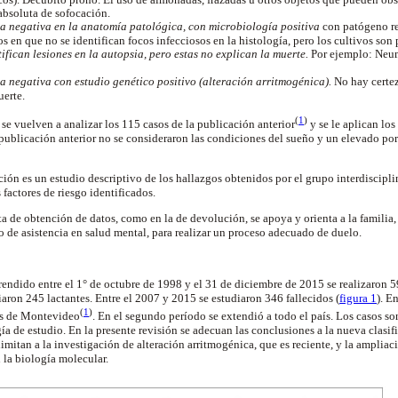
absoluta de sofocación.
a negativa en la anatomía patológica, con microbiología positiva
con patógeno re
os en que no se identifican focos infecciosos en la histología, pero los cultivos son 
tifican lesiones en la autopsia, pero estas no explican la muerte.
Por ejemplo: Neum
a negativa con estudio genético positivo (alteración
arritmogénica
).
No hay certez
uerte.
(
1
)
 se vuelven a analizar los 115 casos de la publicación
anterior
y se le aplican los 
 publicación anterior no se consideraron las condiciones del sueño y un elevado por
ción es un estudio descriptivo de los hallazgos obtenidos por el grupo interdiscipl
s factores de riesgo identificados.
sta de obtención de datos, como en la de devolución, se apoya y orienta a la famili
o de asistencia en salud mental, para realizar un proceso adecuado de duelo.
endido entre el 1° de octubre de 1998 y el 31 de diciembre de 2015 se realizaron 5
aron 245 lactantes. Entre el 2007 y 2015 se estudiaron 346 fallecidos (
figura 1
). E
(
1
)
os de
Montevideo
. En el segundo período se extendió a todo el país. Los casos s
 de estudio. En la presente revisión se adecuan las conclusiones a la nueva clasifi
limitan a la investigación de alteración
arritmogénica
, que es reciente, y la ampliac
 la biología molecular.