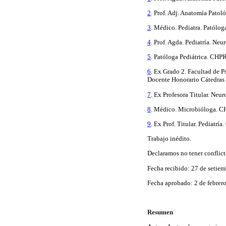
2
. Prof. Adj. Anatomía Patol
3
. Médico. Pediatra. Patólog
4
. Prof. Agda. Pediatría. Ne
5
. Patóloga Pediátrica.
CHPR
6
. Ex Grado 2. Facultad de P
Docente Honorario Cátedras
7
. Ex Profesora Titular.
Neuro
8
. Médico. Microbióloga. C
9
. Ex Prof. Titular. Pediatrí
Trabajo inédito.
Declaramos no tener conflicto
Fecha recibido: 27 de
setiem
Fecha aprobado: 2 de febrer
Resumen