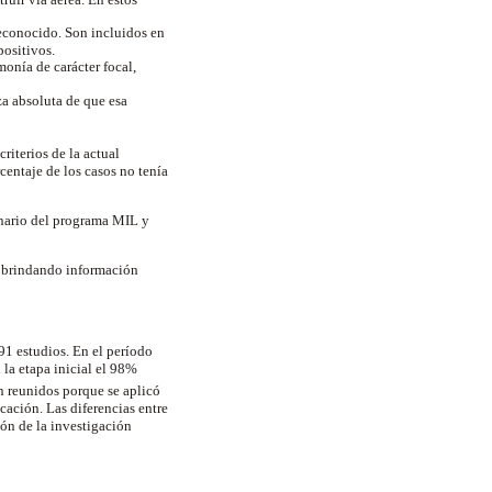
conocido. Son incluidos en
positivos.
onía de carácter focal,
a absoluta de que esa
criterios de la actual
centaje de los casos no tenía
inario del programa MIL y
a, brindando información
91 estudios. En el período
n la etapa inicial el 98%
on reunidos porque se aplicó
cación. Las diferencias entre
ión de la investigación