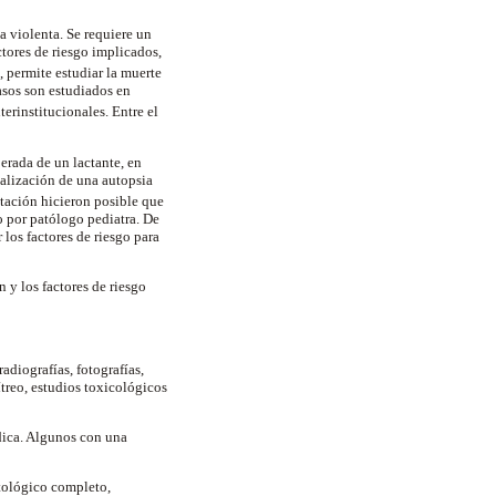
a violenta. Se requiere un
actores de riesgo implicados,
permite estudiar la muerte
asos son estudiados en
terinstitucionales. Entre el
erada de un lactante, en
ealización de una autopsia
tación hicieron posible que
o por patólogo pediatra. De
 los factores de riesgo para
 y los factores de riesgo
diografías, fotografías,
treo, estudios toxicológicos
dica. Algunos con una
stológico completo,