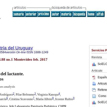
tría del Uruguay
Servicios 
0584
versión On-line
ISSN
1688-1249
Revista
l.88 no.1 Montevideo feb. 2017
SciELO
Articulo
del lactante.
Españo
os
Articu
ases
analysis
Referen
2
3
4
Rodríguez
, Pilar Beltramo
, Virginia Kanopa
,
Como c
6
7
8
9
arcía
, Cristina Scavonne
, María Albini
, Ivonne Rubio
SciELO
ógica. Jefe Laboratorio Patología Pediátrica.
CHPR.