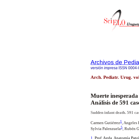
Archivos de Pedia
versión impresa
ISSN
0004-
Arch. Pediatr. Urug. vo
Muerte inesperada 
Análisis de 591 cas
Sudden
infant
death
. 591 c
1
Carmen Gutiérrez
,
Angeles
5
Sylvia
Palenzuela
, Rubén G
1
. Prof.
Agda
. Anatomía Patol