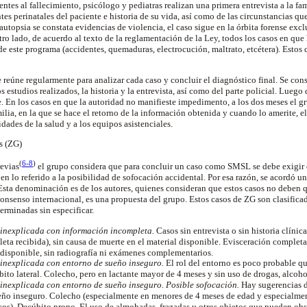
entes al fallecimiento, psicólogo y pediatras realizan una primera entrevista a la fam
ntes
perinatales
del paciente e historia de su vida, así como de las circunstancias qu
 autopsia se constata evidencias de violencia, el caso sigue en la órbita forense excl
 otro lado, de acuerdo al texto de la reglamentación de
la Ley
, todos los casos en que
e este programa (accidentes, quemaduras, electrocución, maltrato, etcétera). Estos 
e reúne regularmente para analizar cada caso y concluir el diagnóstico final. Se con
s estudios realizados, la historia y la entrevista, así como del parte policial. Luego 
e. En los casos en que la autoridad no manifieste impedimento, a los dos meses el gr
milia, en la que se hace el retorno de la información obtenida y cuando lo amerite, 
idades de la salud y a los equipos asistenciales.
s (ZG)
(
6-8
)
revias
el grupo considera que para concluir un caso como SMSL se debe exigir 
n lo referido a la posibilidad de sofocación accidental. Por esa razón, se acordó un
Esta denominación es de los autores, quienes consideran que estos casos no deben qu
onsenso internacional, es una propuesta del grupo. Estos casos de ZG son clasifi
rminadas sin especificar.
inexplicada con información incompleta.
Casos sin entrevista o sin historia clínic
ta recibida), sin causa de muerte en el material disponible.
Evisceración
completa 
 disponible, sin radiografía ni exámenes complementarios.
inexplicada con entorno de sueño inseguro.
El rol del entorno es poco probable q
bito lateral.
Colecho
, pero en lactante mayor de 4 meses y sin uso de drogas, alcoh
inexplicada con entorno de sueño inseguro.
Posible sofocación.
Hay sugerencias d
ueño inseguro.
Colecho
(especialmente en menores de 4 meses de edad y especialme
os). Decúbito prono. El uso de almohadas, frazadas u otros objetos que pueden obst