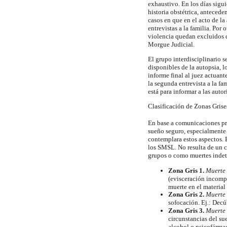
exhaustivo. En los días sigui
historia obstétrica, antecede
casos en que en el acto de la
entrevistas a la familia. Por
violencia quedan excluidos d
Morgue Judicial.
El grupo interdisciplinario s
disponibles de la autopsia, lo
informe final al juez actuant
la segunda entrevista a la fa
está para informar a las autor
Clasificación de Zonas Grise
En base a comunicaciones
p
sueño seguro, especialmente e
contemplara estos aspectos. 
los SMSL. No resulta de un c
grupos o como muertes indete
Zona Gris 1.
Muerte 
(
evisceración
incomple
muerte en el material
Zona Gris 2.
Muerte 
sofocación. Ej.: Decú
Zona Gris 3.
Muerte 
circunstancias del s
alcohol o psicofármac