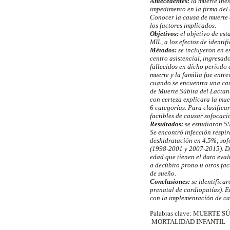
Antecedentes:
la muerte ines
impedimento en la firma del 
Conocer la causa de muerte e
los factores implicados.
Objetivos:
el objetivo de es
MIL, a los efectos de identifi
Métodos:
se incluyeron en e
centro asistencial, ingresad
fallecidos en dicho período 
muerte y la familia fue entr
cuando se encuentra una cau
de Muerte Súbita del Lactan
con certeza explicara la mue
6 categorías. Para clasific
factibles de causar sofocaci
Resultados:
se estudiaron 5
Se encontró infección respi
deshidratación en 4.5%; sof
(1998-2001 y 2007-2015). D
edad que tienen el dato eva
a decúbito prono u otros fac
de sueño.
Conclusiones:
se identificar
prenatal de cardiopatías). E
con la implementación de c
Palabras clave: MUERTE 
MORTALIDAD INFANTIL