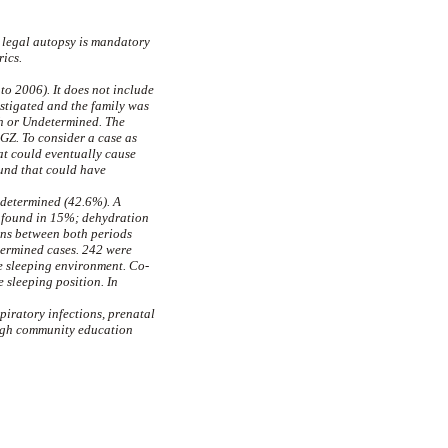
A legal autopsy is mandatory
rics.
o 2006). It does not include
estigated and the family was
th or Undetermined. The
GZ. To consider a case as
at could eventually cause
ound that could have
ndetermined (42.6%). A
s found in 15%; dehydration
ons between both periods
termined cases. 242 were
e sleeping environment. Co-
 sleeping position. In
piratory infections, prenatal
rough community education