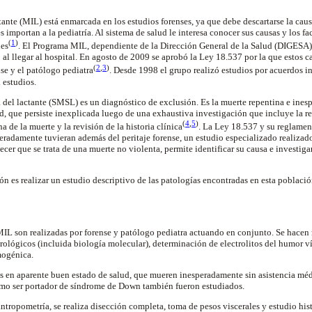
ante (MIL) está enmarcada en los estudios forenses, ya que debe descartarse la caus
es importan a la pediatría. Al sistema de salud le interesa conocer sus causas y los f
(
1
)
les
. El Programa MIL, dependiente de
la Dirección General
de
la Salud
(DIGESA), 
o al llegar al hospital. En agosto de 2009 se aprobó
la Ley
18.537 por la que estos c
(
2
,
3
)
nse y el patólogo
pediatra
. Desde 1998 el grupo realizó estudios por acuerdos in
 estudios.
 del lactante (SMSL) es un diagnóstico de exclusión. Es la muerte repentina e inesp
d, que persiste inexplicada luego de una exhaustiva investigación que incluye la r
(
4
,
5
)
 de la muerte y la revisión de la historia
clínica
.
La Ley
18.537 y su reglamen
speradamente tuvieran además del peritaje forense, un estudio especializado realizad
cer que se trata de una muerte no violenta, permite identificar su causa e investigar
ón es realizar un estudio descriptivo de las patologías encontradas en esta población
IL son realizadas por forense y patólogo pediatra actuando en conjunto. Se hacen ra
irológicos (incluida biología molecular), determinación de electrolitos del humor ví
mogénica
.
os en aparente buen estado de salud, que mueren inesperadamente sin asistencia mé
omo ser portador de síndrome de
Down
también fueron estudiados.
antropometría, se realiza disección completa, toma de pesos viscerales y estudio hi