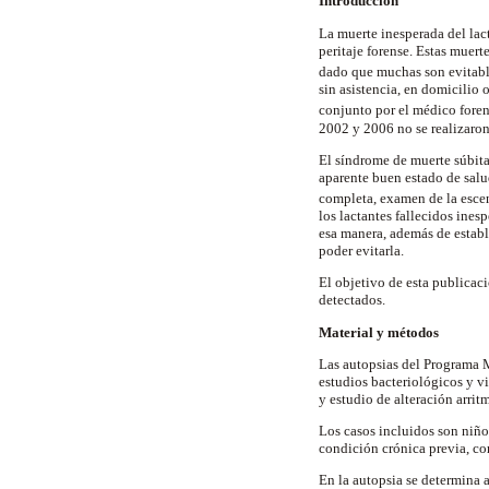
Introducción
La muerte inesperada del lact
peritaje forense. Estas muert
dado que muchas son evitab
sin asistencia, en domicilio 
conjunto por el médico fore
2002 y 2006 no se realizaron
El síndrome de muerte súbita
aparente buen estado de salu
completa, examen de la escena
los lactantes fallecidos ine
esa manera, además de estable
poder evitarla
.
El objetivo de esta publicaci
detectados.
Material y métodos
Las autopsias del Programa M
estudios bacteriológicos y v
y estudio de alteración
arrit
Los casos incluidos son niñ
condición crónica previa, c
En la autopsia se determina 