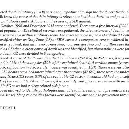
ted death in infancy (SUDI) carries an impediment to sign the death certificate. 
To know the cause of death in infancy is relevant to health authorities and paediat
e pathologies and risk factors in the cases of SUDI studied.
October 1998 and December 2015 were analysed. There was a free interval (2002 t
cal population. The clinical records were gathered, the circumstances of death inv
discussed in a multidisciplinary team. The cases were classified as Explained Dea
ssified either as Gray Zone (GZ) or SIDS cases. Six categories were considered in 
nt is required; that means no co-sleeping, no prone sleeping and no pillows use th
d as GZ when a clear cause of death was not identified, but abnormalities were f
o death. GZ were divided in 6 categories.
ined. A cause of death was identified in 339 cases (57.4%). In 252 cases, it was u
ound in 29% of the autopsies (50% of the explained deaths). A cardiac anomaly wa
5%; suffocation in 3%; a violent cause was identified in 1.5%. There were variati
252 deaths remained unexplained after the autopsy (42.6%), these were the unde
) and 10 as SIDS cases. 91% of the evaluable GZ cases <4 months old had an unsaf
 of the evaluable <4 month cases; it was mainly multiple or associated with prone
le ZG cases had a sleep related risk factor.
oved allowed to identify pathologies amenable to intervention and prevention (res
t disease). Sleep related risk factors were identified, amenable to prevention th
NT DEATH