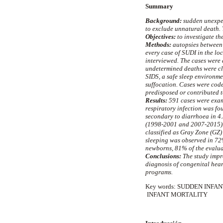
Summary
Background:
sudden unexpec
to exclude unnatural death. 
Objectives:
to investigate th
Methods:
autopsies between 
every case of SUDI in the lo
interviewed. The cases were 
undetermined deaths were cla
SIDS, a safe sleep environme
suffocation. Cases were code
predisposed or contributed t
Results:
591 cases were exam
respiratory infection was f
secondary to diarrhoea in 4.
(1998-2001 and 2007-2015). 
classified as Gray Zone (GZ
sleeping was observed in 72%
newborns, 81% of the evaluab
Conclusions:
The study impr
diagnosis of congenital hear
programs.
Key words: SUDDEN INFA
INFANT MORTALITY