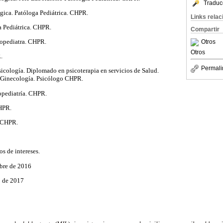
Traduc
ógica. Patóloga Pediátrica. CHPR.
Links rela
a Pediátrica. CHPR.
Compartir
uropediatra. CHPR.
Otros
Otros
.
Permali
sicología. Diplomado en psicoterapia en servicios de Salud.
 Ginecología. Psicólogo CHPR.
pediatría
. CHPR.
HPR.
a. CHPR.
s de intereses.
bre
de 2016
o de 2017