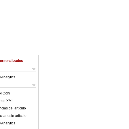
Personalizados
 Analytics
l (pdf)
lo en XML
cias del artículo
itar este artículo
 Analytics