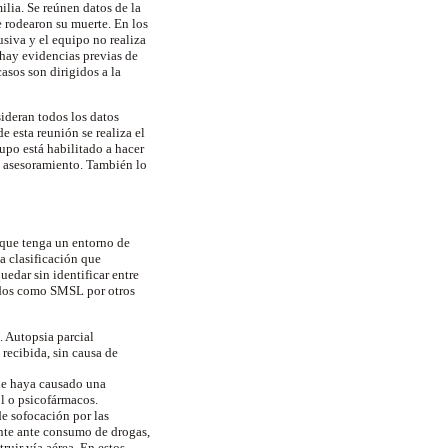
ilia. Se reúnen datos de la
e rodearon su muerte. En los
usiva y el equipo no realiza
 hay evidencias previas de
casos son dirigidos a
la
sideran todos los datos
de esta reunión se realiza el
upo está habilitado a hacer
el asesoramiento. También lo
que tenga un entorno de
a clasificación que
edar sin identificar entre
cados como SMSL por otros
a. Autopsia parcial
recibida, sin causa de
ue haya causado una
ol o psicofármacos.
e sofocación por las
nte ante consumo de drogas,
ruir vía aérea. En estos