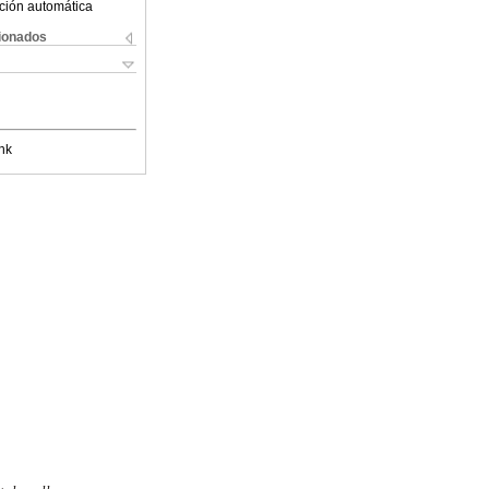
ción automática
cionados
nk