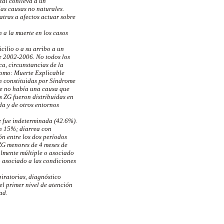
ital conlleva a un
las causas no naturales.
atras a afectos actuar sobre
n a la muerte en los casos
cilio o a su arribo a un
re 2002-2006. No todos los
ca, circunstancias de la
 como: Muerte Explicable
n constituidas por Síndrome
ue no había una causa que
s ZG fueron distribuidas en
da y de otros entornos
e fue indeterminada (42.6%).
n 15%; diarrea con
n entre los dos períodos
G menores de 4 meses de
lmente múltiple o asociado
o asociado a las condiciones
piratorias, diagnóstico
el primer nivel de atención
ad.