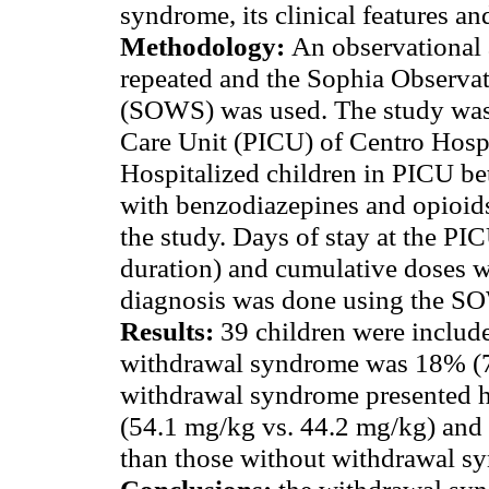
syndrome, its clinical features and
Methodology:
An observational 
repeated and the Sophia Observ
(SOWS) was used. The study was 
Care Unit (PICU) of Centro Hospi
Hospitalized children in PICU b
with benzodiazepines and opioids
the study. Days of stay at the PIC
duration) and cumulative doses 
diagnosis was done using the S
Results:
39 children were include
withdrawal syndrome was 18% (7
withdrawal syndrome presented h
(54.1 mg/kg vs. 44.2 mg/kg) and 
than those without withdrawal s