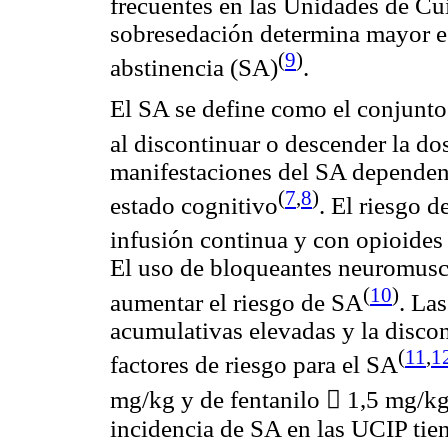
frecuentes en las Unidades de Cu
sobresedación
determina mayor es
(
9
)
abstinencia (SA)
.
El SA se define como el conjunto
al discontinuar o descender la do
manifestaciones del SA dependen
(
7
,
8
)
estado cognitivo
. El riesgo 
infusión continua y con
opioides
El uso de
bloqueantes
neuromusc
(
10
)
aumentar el riesgo de SA
. La
acumulativas elevadas y la discon
(
11
,
1
factores de riesgo para el SA
mg
/
kg
y de
fentanilo

1,5
mg
/
k
incidencia de SA en las UCIP tie