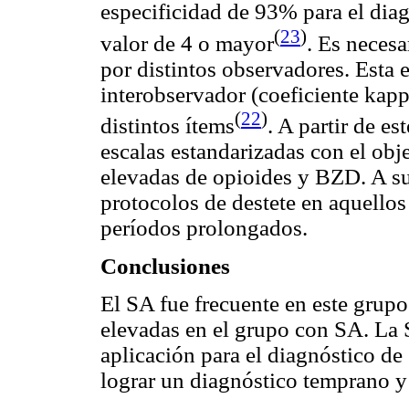
especificidad de 93% para el dia
(
23
)
valor de 4 o mayor
. Es necesa
por distintos observadores. Esta 
interob­servado
r (coeficiente kap
(
22
)
distintos ítems
. A partir de es
escalas estan­darizadas con el obj
elevadas de
opioides
y BZD. A su 
protocolos de destete en aquellos
períodos prolon­gados.
Conclusiones
El SA fue frecuente en este grupo
elevadas en el grupo con SA. La 
aplicación para el diagnóstico de 
lograr un diagnóstico temprano y