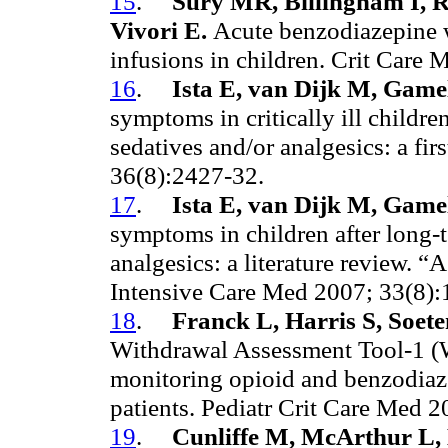
15
.
Sury MR, Billingham I, R
Vivori E.
Acute benzodiazepine 
infusions in children. Crit Care
16
.
Ista E, van Dijk M, Game
symptoms in critically ill childre
sedatives and/or analgesics: a fi
36(8):2427-32.
17
.
Ista E, van Dijk M, Game
symptoms in children after long-t
analgesics: a literature review. 
Intensive Care Med 2007; 33(8):
18
.
Franck L, Harris S, Soe
Withdrawal Assessment Tool-1 (W
monitoring opioid and benzodiaz
patients. Pediatr Crit Care Med 2
19
.
Cunliffe M, McArthur L, 