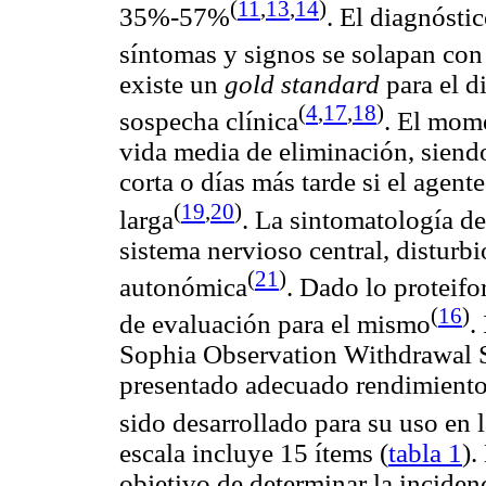
(
11
,
13
,
14
)
35%-57%
. El diagnósti
síntomas y signos se solapan con
existe un
gold
standard
para el d
(
4
,
17
,
18
)
sospecha clínica
. El mom
vida media de eliminación, siend
corta o días más tarde si el agent
(
19
,
20
)
larga
. La sintomatología d
sistema nervioso central, disturbi
(
21
)
autonómica
. Dado lo
proteif
(
16
)
de evaluación para el mismo
.
Sophia
Observation
Withdrawal
presentado adecuado rendimiento 
sido desarrollado para su uso en 
escala incluye 15 ítems (
tabla 1
).
objetivo de determinar la incide