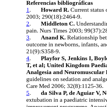
Referencias bibliográficas
1
.
Howard R.
Current status
2003; 290(18):2464-9.
2
.
Middleton C.
Understanding
pain. Nurs Times 2003; 99(37):2
3
.
Anand K.
Relationship bet
outcome in newborns, infants, an
21(9):S358-9.
4
.
Playfor S, Jenkins I, Bo
T, et al; United Kingdom Paedia
Analgesia and Neuromuscular
guidelines on sedation and analgesi
Care Med 2006; 32(8):1125-36.
5
.
da Silva P, de Aguiar V, 
extubation in a paediatric intensi
improvement programme. Anaesth