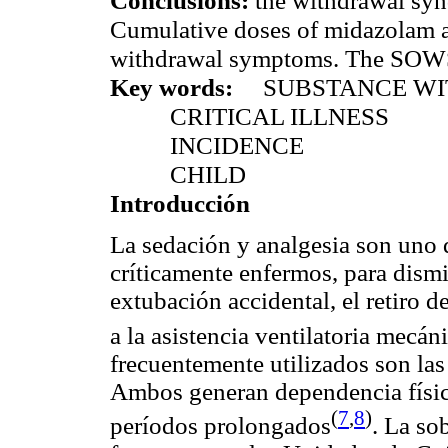
Conclusions:
the withdrawal syn
Cumulative doses of midazolam a
withdrawal symptoms. The SOWS i
Key words:
SUBSTANCE W
CRITICAL ILLNESS
INCIDENCE
CHILD
Introducción
La sedación y analgesia son uno d
críticamente enfermos, para dismi
extubación
accidental, el retiro d
a la asistencia
ventilatoria
mecáni
frecuentemente utilizados son la
Ambos generan dependencia física
(
7
,
8
)
períodos prolongados
. La
so