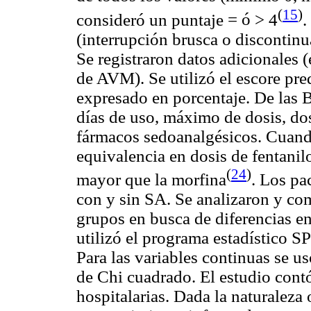
(
15
)
consideró un puntaje
= ó
> 4
.
(interrupción brusca o discontinu
Se registraron datos adicionales 
de AVM). Se utilizó el escore
pre
expresado en porcentaje. De las
días de uso, máximo de dosis, dos
fármacos
sedoanalgésicos
. Cuand
equivalencia en dosis de
fentanil
(
24
)
mayor que la morfina
. Los pa
con y sin SA. Se analizaron y com
grupos en busca de diferencias ent
utilizó el programa estadístico 
Para las variables continuas se u
de Chi cuadrado. El estudio contó
hospitalarias. Dada la naturaleza