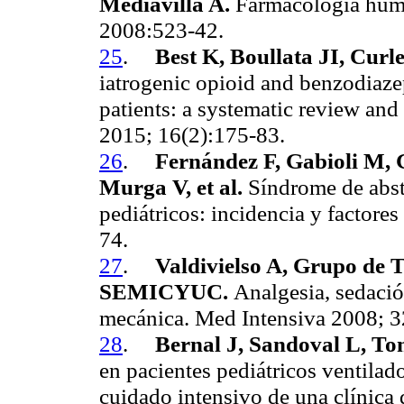
Mediavilla A.
Farmacología huma
2008:523-42.
25
.
Best K, Boullata JI, Cur
iatrogenic opioid and benzodiazepi
patients: a systematic review an
2015; 16(2):175-83.
26
.
Fernández F, Gabioli M, 
Murga V, et al.
Síndrome de abst
pediátricos: incidencia y factores
74.
27
.
Valdivielso
A, Grupo de Tr
SEMICYUC.
Analgesia, sedació
mecánica.
Med
Intensiva 2008; 3
28
.
Bernal J, Sandoval L,
To
en pacientes pediátricos ventila
cuidado intensivo de una clínica d