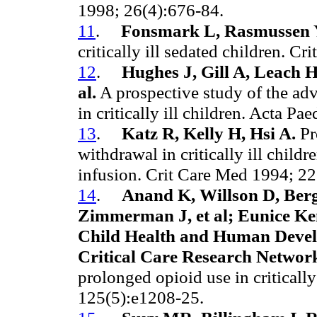
1998; 26(4):676-84.
11
.
Fonsmark L, Rasmussen Y
critically ill sedated children. C
12
.
Hughes J, Gill A, Leach H,
al.
A prospective study of the ad
in critically ill children. Acta P
13
.
Katz R, Kelly H, Hsi A.
Pr
withdrawal in critically ill chil
infusion. Crit Care Med 1994; 22
14
.
Anand K, Willson D, Berg
Zimmerman J, et al; Eunice Ken
Child Health and Human Develo
Critical Care Research Networ
prolonged opioid use in critically
125(5):e1208-25.