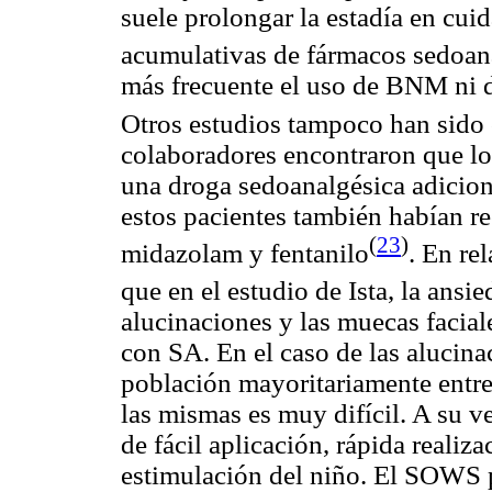
suele prolongar la estadía en cui
acumulativas de fármacos
sedoan
más frecuente el uso de BNM ni
Otros estudios tampoco han sido 
colaboradores encontraron que lo
una droga
sedoanalgésica
adicion
estos pacientes también habían r
(
23
)
midazolam
y
fentanilo
. En re
que en el estudio de
Ista
, la ansi
alucinaciones y las muecas facia
con SA. En el caso de las alucina
población mayoritariamente entre
las mismas es muy difícil. A su v
de fácil aplicación, rápida realiza
estimulación del niño. El SOWS 