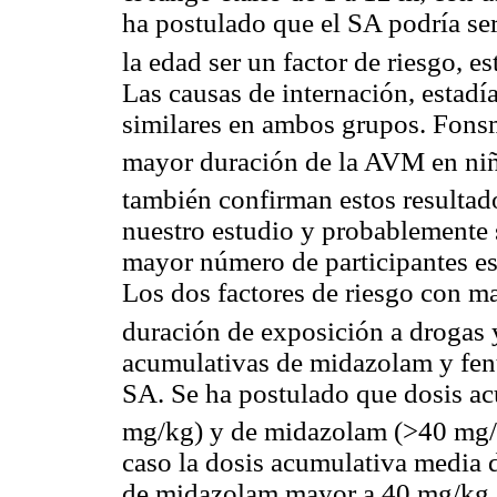
ha postulado que el SA podría se
la edad ser un factor de riesgo, 
Las causas de internación, estad
similares en ambos grupos.
Fons
mayor duración de la AVM en ni
también confirman estos resultad
nuestro estudio y probablemente 
mayor número de participantes est
Los dos factores de riesgo con ma
duración de exposición a drogas 
acumulativas de
midazolam
y
fen
SA. Se ha postulado que dosis a
mg
/
kg
) y de
midazolam
(>40
mg
/
caso la dosis acumulativa media
de
midazolam
mayor a 40
mg
/
kg