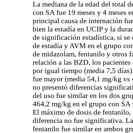
La mediana de la edad del total d
con SA fue 19 meses y 4 meses en
principal causa de internación fue
bien la estadía en UCIP y la dur
de significación estadística, si 
de estadía y AVM en el grupo co
de
midazolam
,
fentanilo
y otros f
relación a las BZD, los paciente
por igual tiempo (media 7,5 días)
fue mayor (media 54,1
mg
/
kg
vs
no presentó diferencias significat
del uso fue similar en los dos gr
464,2
m
g/
kg
en el grupo con SA
El máximo de dosis de
fentanilo
,
diferencia no fue significativa. L
fentanilo
fue similar en ambos gr