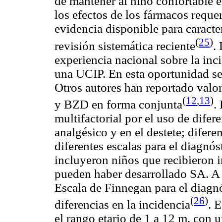
de mantener al niño confortable e
los efectos de los fármacos requer
evidencia disponible para caracte
(
25
)
revisión sistemática reciente
.
experiencia nacional sobre la inc
una UCIP. En esta oportunidad s
Otros autores han reportado valo
(
12
,
13
)
y BZD en forma conjunta
.
multifactorial por el uso de difere
analgésico y en el destete; difere
diferentes escalas para el diagnó
incluyeron niños que recibieron 
pueden haber desarrollado SA. A s
Escala de
Finnegan
para el diagn
(
26
)
diferencias en la incidencia
. 
el rango
etario
de
1 a
12 m
, con 