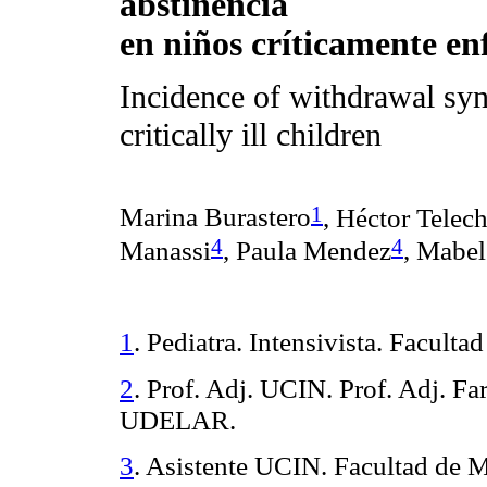
abstinencia
en niños críticamente e
Incidence of withdrawal sy
critically ill children
1
Marina Burastero
, Héctor Telec
4
4
Manassi
, Paula Mendez
, Mabel
1
. Pediatra. Intensivista. Facul
2
. Prof. Adj. UCIN. Prof. Adj.
Fa
UDELAR.
3
. Asistente UCIN. Facultad de