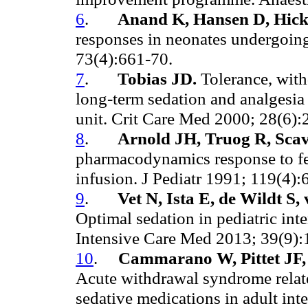
6
.
Anand K, Hansen D, Hick
responses in neonates undergoing
73(4):661-70.
7
.
Tobias JD.
Tolerance, with
long-term sedation and analgesia o
unit. Crit Care Med 2000; 28(6):
8
.
Arnold JH, Truog R, Sca
pharmacodynamics response to fe
infusion. J Pediatr 1991; 119(4):
9
.
Vet N, Ista E, de Wildt S
Optimal sedation in pediatric inte
Intensive Care Med 2013; 39(9):
10
.
Cammarano W, Pittet JF,
Acute withdrawal syndrome relate
sedative medications in adult int