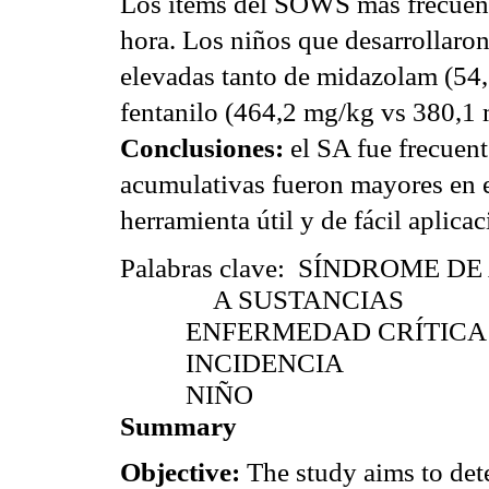
Los ítems del SOWS más frecuent
hora. Los niños que desarrollaro
elevadas tanto de
midazolam
(54
fentanilo
(464,2
m
g/
kg
vs
380,1
Conclusiones:
el SA fue frecuent
acumulativas fueron mayores en
herramienta útil y de fácil aplica
Palabras clave:
SÍNDROME DE
A SUSTANCIAS
ENFERMEDAD CRÍTICA
INCIDENCIA
NIÑO
Summary
Objective:
The study aims to det