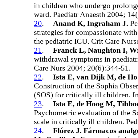
in children who undergo prolonge
ward. Paediatr Anaesth 2004; 14(
20
.
Anand K, Ingraham J.
Ped
strategies for compassionate with
the pediatric ICU. Crit Care Nur
21
.
Franck L, Naughton I, Wi
withdrawal symptoms in paediatric
Care Nurs 2004; 20(6):344-51.
22
.
Ista E, van Dijk M, de H
Construction of the Sophia Obse
(SOS) for critically ill children
23
.
Ista E, de Hoog M, Tibbo
Psychometric evaluation of the 
scale in critically ill children. 
24
.
Flórez J. Fármacos analgé