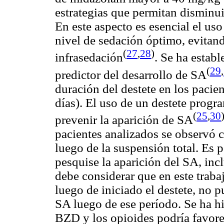
estrategias que permitan disminui
En este aspecto es esencial el us
nivel de sedación óptimo, evitan
(
27
,
28
)
infrasedación
. Se ha establ
(
29
,
predictor
del desarrollo de SA
duración del destete en los pacie
días). El uso de un destete progr
(
25
,
30
prevenir la aparición de SA
pacientes analizados se observó
luego de la suspensión total. Es 
pesquise la aparición del SA, incl
debe considerar que en este traba
luego de iniciado el destete, no 
SA luego de ese período. Se ha
h
BZD y los
opioides
podría favore