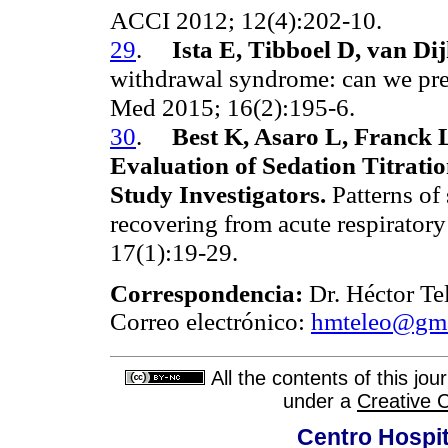
ACCI 2012; 12(4):202-10.
29
.
Ista E, Tibboel D, van Di
withdrawal syndrome: can we pred
Med 2015; 16(2):195-6.
30
.
Best K, Asaro L, Franck
Evaluation of Sedation Titratio
Study Investigators.
Patterns of 
recovering from acute respiratory
17(1):19-29.
Correspondencia:
Dr. Héctor
Te
Correo electrónico:
hmteleo@gma
All the contents of this jo
under a
Creative 
Centro Hospit