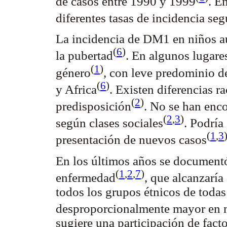
de casos entre 1990 y 1999
. E
diferentes tasas de incidencia seg
La incidencia de DM1 en niños a
(
6
)
la pubertad
. En algunos lugare
(
1
)
género
, con leve predominio d
(
6
)
y Africa
. Existen diferencias r
(
2
)
predisposición
. No se han enco
(
2
,
3
)
según clases sociales
. Podría
(
1
,
3
presentación de nuevos casos
En los últimos años se documentó
(
1
,
2
,
7
)
enfermedad
, que alcanzarí
todos los grupos étnicos de toda
desproporcionalmente mayor en 
sugiere una participación de fac