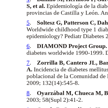
S, et al.
Epidemiología de la diabe
provincias de Castilla y León. A
5
.
Soltesz G, Patterson C, D
Worldwide childhood type 1 dia
epidemiology? Pediatr Diabetes 
6
.
DIAMOND Project Group.
diabetes worldwide 1990-1999. 
7
.
Zorrilla B, Cantero JL, Bar
A.
Incidencia de diabetes mellitus
poblacional de la Comunidad de
2009; 132(14):545-8.
8
.
Oyarzábal M, Chueca M, B
2003; 58(Supl 2):41-2.