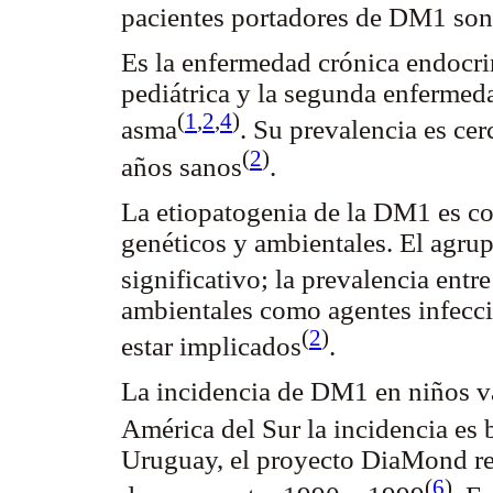
pacientes portadores de DM1 son 
Es la enfermedad crónica endocri
pediátrica y la segunda enfermeda
(
1
,
2
,
4
)
asma
. Su prevalencia es ce
(
2
)
años sanos
.
La etiopatogenia de la DM1 es co
genéticos y ambientales. El agru
significativo; la prevalencia ent
ambientales como agentes infecci
(
2
)
estar implicados
.
La incidencia de DM1 en niños va
América del Sur la incidencia es 
Uruguay, el proyecto DiaMond re
(
6
)