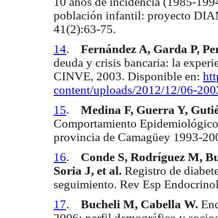
10 años de incidencia (1985-1994)
población infantil: proyecto D
41(2):63-75.
14
.
Fernández A, Garda P, Pe
deuda y crisis bancaria: la expe
CINVE, 2003. Disponible en:
ht
content/uploads/2012/12/06-200
15
.
Medina F, Guerra Y, Gutiér
Comportamiento Epidemiológico de
provincia de Camagüey 1993-200
16
.
Conde S, Rodríguez M, B
Soria J, et al.
Registro de diabete
seguimiento. Rev Esp Endocrinol
17
.
Bucheli M, Cabella W.
Enc
2006: perfil demográfico y soci