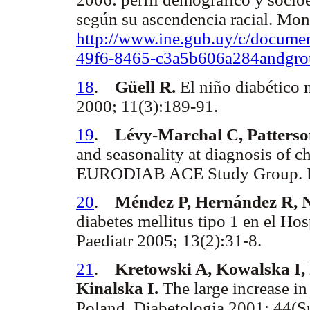
según su ascendencia racial. Mon
http://www.ine.gub.uy/c/docume
49f6-8465-c3a5b606a284andgr
18
.
Güell R.
El niño diabético
2000; 11(3):189-91.
19
.
Lévy-Marchal C, Patterso
and seasonality at diagnosis of
EURODIAB ACE Study Group. Di
20
.
Méndez P, Hernández R, N
diabetes mellitus tipo 1 en el Ho
Paediatr 2005; 13(2):31-8.
21
.
Kretowski A, Kowalska I,
Kinalska I.
The large increase in 
Poland. Diabetologia 2001; 44(