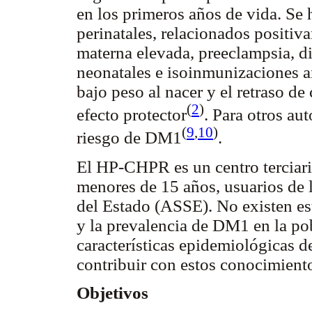
en los primeros años de vida. Se 
perinatales, relacionados positi
materna elevada, preeclampsia, dif
neonatales e isoinmunizaciones an
bajo peso al nacer y el retraso de
(
2
)
efecto protector
. Para otros aut
(
9
,
10
)
riesgo de DM1
.
El HP-CHPR es un centro terciario
menores de 15 años, usuarios de 
del Estado (ASSE). No existen es
y la prevalencia de DM1 en la pobl
características epidemiológicas d
contribuir con estos conocimient
Objetivos