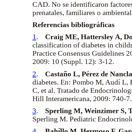
CAD. No se identificaron factores
prenatales, familiares o ambienta
Referencias bibliográficas
1
.
Craig ME, Hattersley A, 
classification of diabetes in chi
Practice Consensus Guidelines 
2009: 10 (Suppl. 12): 3-12.
2
.
Castaño L, Pérez de Nancla
diabetes. En: Pombo M, Audí L, 
C, et al. Tratado de Endocrinolog
Hill Interamericana, 2009: 740-
3
.
Sperling M, Weinzimer S,
Sperling M. Pediatric Endocrinol
4
.
Bahíllo M, Hermoso F, Garc