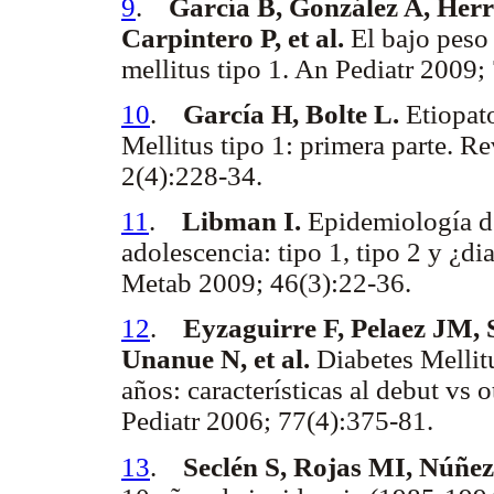
9
.
García B, González A, Her
Carpintero P, et al.
El bajo peso 
mellitus tipo 1. An Pediatr 2009
10
.
García H, Bolte L.
Etiopato
Mellitus tipo 1: primera parte. R
2(4):228-34.
11
.
Libman I.
Epidemiología de 
adolescencia: tipo 1, tipo 2 y ¿d
Metab 2009; 46(3):22-36.
12
.
Eyzaguirre F, Pelaez JM, 
Unanue N, et al.
Diabetes Mellit
años: características al debut vs 
Pediatr 2006; 77(4):375-81.
13
.
Seclén S, Rojas MI, Núñez