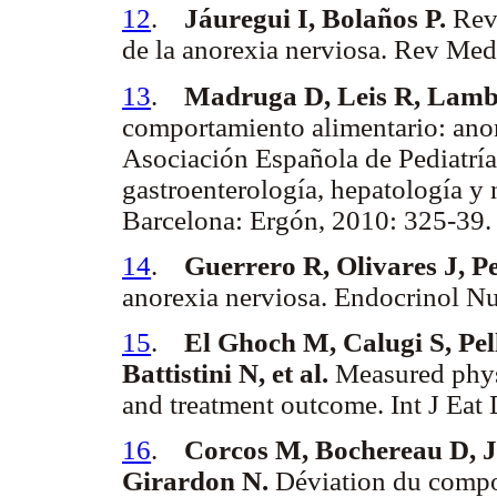
12
.
Jáuregui I, Bolaños P.
Revi
de la anorexia nerviosa. Rev Me
13
.
Madruga D, Leis R, Lamb
comportamiento alimentario: anor
Asociación Española de Pediatría
gastroenterología, hepatología y
Barcelona: Ergón, 2010: 325-39
14
.
Guerrero R, Olivares J, Pe
anorexia nerviosa. Endocrinol N
15
.
El Ghoch M, Calugi S, Pel
Battistini N, et al.
Measured physi
and treatment outcome. Int J Ea
16
.
Corcos M, Bochereau D, J
Girardon N.
Déviation du compor