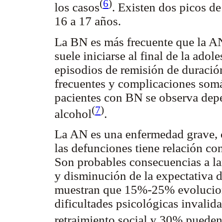
(
6
)
los casos
. Existen dos picos de
16 a 17 años.
La BN es más frecuente que la A
suele iniciarse al final de la ado
episodios de remisión de duración
frecuentes y complicaciones somá
pacientes con BN se observa depe
(
7
)
alcohol
.
La AN es una enfermedad grave,
las defunciones tiene relación co
Son probables consecuencias a la
y disminución de la expectativa d
muestran que 15%-25% evolucion
dificultades psicológicas invalid
retraimiento social y 30% puede