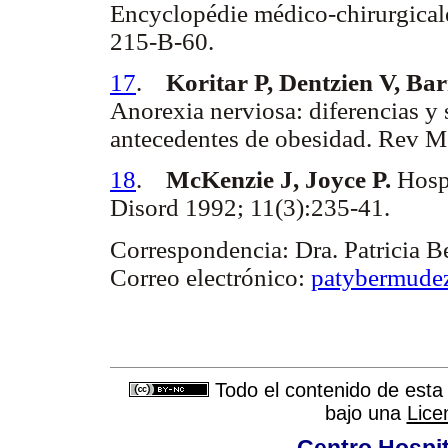
Encyclopédie médico-chirurgicale:
215-B-60.
17
.
Koritar P, Dentzien V, Bar
Anorexia nerviosa: diferencias y 
antecedentes de obesidad. Rev M
18
.
McKenzie J, Joyce P.
Hospi
Disord 1992; 11(3):235-41.
Correspondencia:
Dra. Patricia 
Correo electrónico:
patybermude
Todo el contenido de esta 
bajo una
Lice