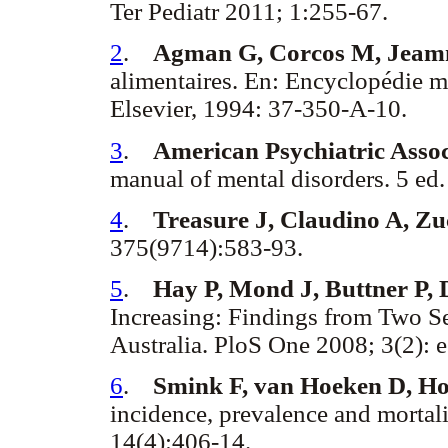
Ter Pediatr 2011; 1:255-67.
2
.
Agman G, Corcos M, Jeam
alimentaires. En: Encyclopédie mé
Elsevier, 1994: 37-350-A-10.
3
.
American Psychiatric Assoc
manual of mental disorders. 5 e
4
.
Treasure J, Claudino A, Z
375(9714):583-93.
5
.
Hay P, Mond J, Buttner P,
Increasing: Findings from Two 
Australia. PloS One 2008; 3(2):
6
.
Smink F, van Hoeken D, Ho
incidence, prevalence and mortali
14(4):406-14.