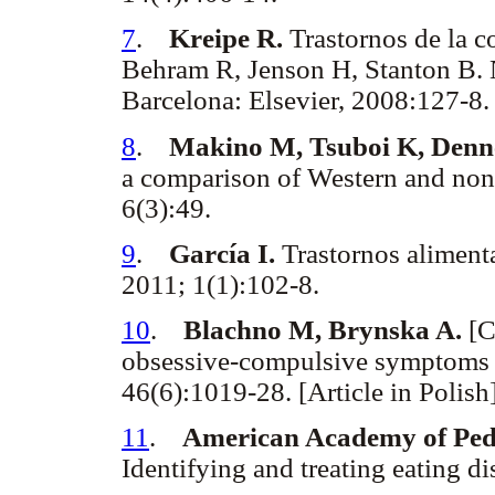
7
.
Kreipe R.
Trastornos de la c
Behram R, Jenson H, Stanton B. Ne
Barcelona: Elsevier, 2008:127-8
8
.
Makino M, Tsuboi K, Denne
a comparison of Western and no
6(3):49.
9
.
García I.
Trastornos aliment
2011; 1(1):102-8.
10
.
Blachno M, Brynska A.
[C
obsessive-compulsive symptoms i
46(6):1019-28. [Article in Polis
11
.
American Academy of Pedi
Identifying and treating eating d