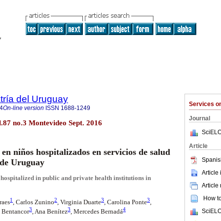
tría del Uruguay
Services 
4
On-line version
ISSN
1688-1249
Journal
l.87 no.3 Montevideo Sept. 2016
SciELO
Article
en niños hospitalizados en servicios de salud
Spanis
 de Uruguay
Article
hospitalized in public and private health institutions in
Article
How to 
1
2
3
3
raes
, Carlos Zunino
, Virginia Duarte
, Carolina Ponte
,
3
3
4
SciELO
n Bentancor
, Ana Benítez
, Mercedes Bernadá