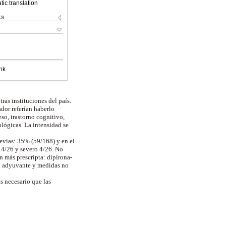
ic translation
ks
nk
ras instituciones del país.
dor referían haberlo
so, trastorno cognitivo,
lógicas. La intensidad se
revias: 35% (59/168) y en el
14/26 y severo 4/26. No
n más prescripta: dipirona-
to adyuvante y medidas no
s necesario que las