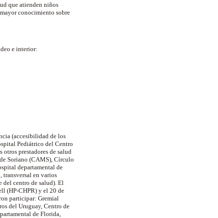
alud que atienden niños
ar mayor conocimiento sobre
deo e interior:
ncia (accesibilidad de los
ospital Pediátrico del Centro
s otros prestadores de salud
 de Soriano (CAMS), Círculo
spital departamental de
 transversal en varios
 del centro de salud). El
sell (HP-CHPR) y el 20 de
ron participar: Gremial
os del Uruguay, Centro de
partamental de Florida,