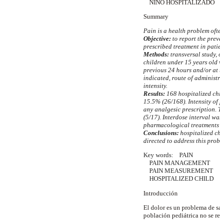
NIÑO HOSPITALIZADO
Summary
Pain is a health problem oft
Objective:
to report the prev
prescribed treatment in pati
Methods:
transversal study,
children under 15 years old 
previous 24 hours and/or at t
indicated, route of administ
intensity.
Results:
168 hospitalized ch
15.5% (26/168). Intensity of
any analgesic prescription. 
(5/17). Interdose interval w
pharmacological treatments 
Conclusions:
hospitalized c
directed to address this pr
Key words: PAIN
PAIN MANAGEMENT
PAIN MEASUREMENT
HOSPITALIZED CHILD
Introducción
El dolor es un problema de s
población pediátrica no se r