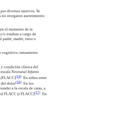
 por diversos motivos. Se
s no otorgaron asentimiento
r en el momento de la
 y/o estaban a cargo de
l padre, madre, tutor o
no cognitivo, tratamiento
.
d y condición clínica del
a escala
Neonatal Infants
(
14
)
y
(FLACC)
. En niños entre
(
16
)
 del dolor
. En los
onder a la escala de caras, a
(
17
)
evised FLACC (r FLACC)
. En