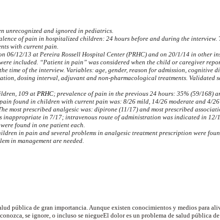
en unrecognized and ignored in pediatrics.
alence of pain in hospitalized children: 24 hours before and during the interview. 
ents with current pain.
 on 06/12/13 at Pereira Rossell Hospital Center (PRHC) and on 20/1/14 in other ins
were included. “Patient in pain” was considered when the child or caregiver repo
he time of the interview. Variables: age, gender, reason for admission, cognitive d
ration, dosing interval, adjuvant and non-pharmacological treatments. Validated s
ildren, 109 at
PRHC
; prevalence of pain in the previous 24 hours: 35% (59/168) a
 pain found in children with current pain was:
8/26 mild, 14/26 moderate and 4/26 
The most prescribed analgesic was: dipirone (11/17) and most prescribed associat
as inappropriate in 7/17; intravenous route of administration was indicated in 12
were found in one patient each.
hildren in pain and several problems in analgesic treatment prescription were found
oblem in management are needed.
alud pública de gran importancia. Aunque existen conocimientos y medios para alivi
econozca, se ignore, o incluso se niegueEl dolor es un problema de salud pública d