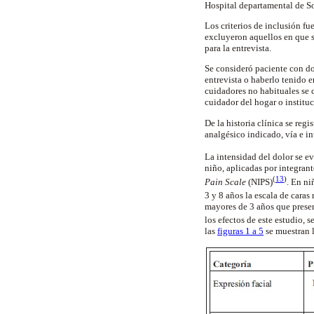
Hospital departamental de S
Los criterios de inclusión f
excluyeron aquellos en que 
para la entrevista.
Se consideró paciente con do
entrevista o haberlo tenido 
cuidadores no habituales se c
cuidador del hogar o institu
De la historia clínica se reg
analgésico indicado, vía e i
La intensidad del dolor se 
niño, aplicadas por integrant
(
13
)
Pain Scale
(NIPS)
. En ni
3 y 8 años la escala de caras
mayores de 3 años que present
los efectos de este estudio,
las
figuras 1 a 5
se muestran l