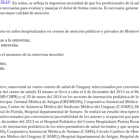
(
10-12
)
. En todos, se refleja la imperiosa necesidad de que los profesionales de la s
 necesarias para evaluar y manejar el dolor de forma correcta. Es necesario gener
 una mejor calidad de atención.
olor en niños hospitalizados en centros de atención públicos y privados de Montevi
as a la entrevista;
 entrevista.
n el momento de la entrevista describir:
ismo;
ado.
ptivo, transversal en varios centros de salud de Uruguay seleccionados por convenie
e del centro de salud). El mismo se llevó a cabo el 6 de diciembre del 2013 en el H
(HP-CHPR) y el 20 de enero del 2014 en los sectores de internación pediátrica de lo
articipar: Gremial Médica de Artigas (GREMEDA), Cooperativa Asistencial Médica
guay, Centro de Asistencia Médica del Sindicato Médico del Uruguay (CASMU), Ho
al de Florida, Hospital departamental de Soriano. Se realizó un estudio descriptivo,
seleccionados por conveniencia (accesibilidad de los autores y aceptación por parte
e diciembre del 2013 en el Hospital Pediátrico del Centro Hospitalario Pereira Ros
s de internación pediátrica de los otros prestadores de salud invitados y que acepta
), Cooperativa Asistencial Médica de Soriano (CAMS), Círculo Católico de Obrer
cato Médico del Uruguay (CASMU), Hospital departamental de Artigas, Hospital de