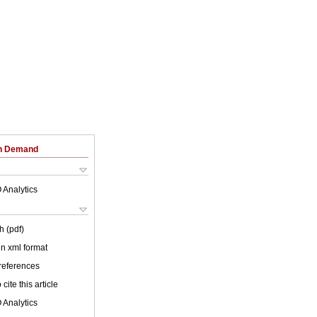
on Demand
 Analytics
h (pdf)
 in xml format
 references
cite this article
 Analytics