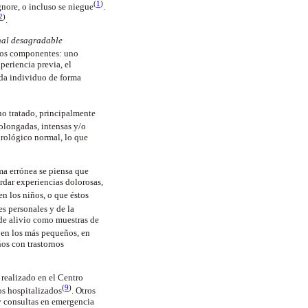
(
1
)
gnore, o incluso se niegue
.
2
)
.
nal desagradable
 dos componentes: uno
periencia previa, el
ada individuo de forma
 no tratado, principalmente
rolongadas, intensas y/o
urológico normal, lo que
rma errónea se piensa que
rdar experiencias dolorosas,
en los niños, o que éstos
es personales y de la
 de alivio como muestras de
e en los más pequeños, en
os con trastornos
 realizado en el Centro
(
9
)
os hospitalizados
. Otros
 y consultas en emergencia