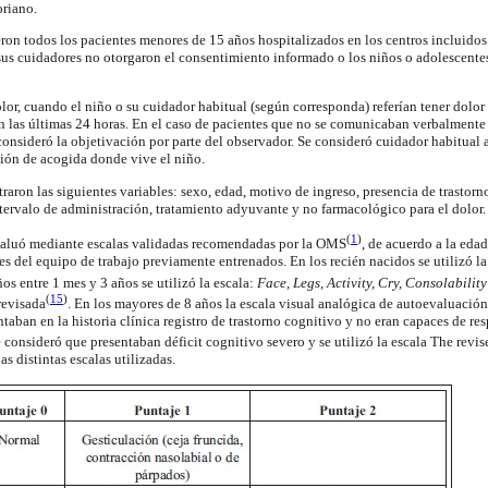
oriano.
ueron todos los pacientes menores de 15 años hospitalizados en los centros incluidos
sus cuidadores no otorgaron el consentimiento informado o los niños o adolescente
lor, cuando el niño o su cuidador habitual (según corresponda) referían tener dolo
en las últimas 24 horas. En el caso de pacientes que no se comunicaban verbalmente
onsideró la objetivación por parte del observador. Se consideró cuidador habitual a
ción de acogida donde vive el niño.
istraron las siguientes variables: sexo, edad, motivo de ingreso, presencia de trastor
ntervalo de administración, tratamiento adyuvante y no farmacológico para el dolor
(
1
)
evaluó mediante escalas validadas recomendadas por la OMS
, de acuerdo a la eda
es del equipo de trabajo previamente entrenados. En los recién nacidos se utilizó l
ños entre 1 mes y 3 años se utilizó la escala:
Face, Legs, Activity, Cry, Consolabilit
(
15
)
 revisada
. En los mayores de 8 años la escala visual analógica de autoevaluación
aban en la historia clínica registro de trastorno cognitivo y no eran capaces de resp
 se consideró que presentaban déficit cognitivo severo y se utilizó la escala The r
as distintas escalas utilizadas.