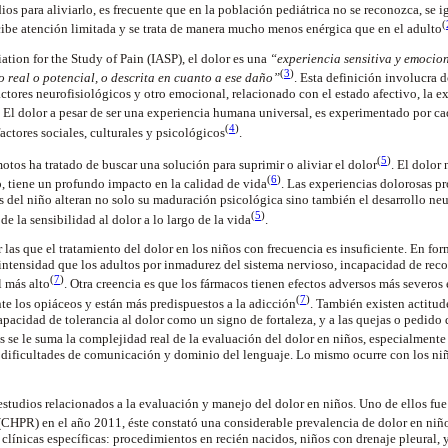
s para aliviarlo, es frecuente que en la población pediátrica no se reconozca, se i
(
ecibe atención limitada y se trata de manera mucho menos enérgica que en el adulto
ation for the Study of Pain (IASP), el dolor es una
“experiencia sensitiva y emocio
(
3
)
 real o potencial, o descrita en cuanto a ese daño”
. Esta definición involucra
ctores neurofisiológicos y otro emocional, relacionado con el estado afectivo, la ex
. El dolor a pesar de ser una experiencia humana universal, es experimentado por c
(
4
)
factores sociales, culturales y psicológicos
.
(
5
)
tos ha tratado de buscar una solución para suprimir o aliviar el dolor
. El dolor
(
6
)
 tiene un profundo impacto en la calidad de vida
. Las experiencias dolorosas p
s del niño alteran no solo su maduración psicológica sino también el desarrollo ne
(
5
)
 la sensibilidad al dolor a lo largo de la vida
.
 las que el tratamiento del dolor en los niños con frecuencia es insuficiente. En fo
intensidad que los adultos por inmadurez del sistema nervioso, incapacidad de reco
(
7
)
 más alto
. Otra creencia es que los fármacos tienen efectos adversos más severos 
(
7
)
te los opiáceos y están más predispuestos a la adicción
. También existen actitud
apacidad de tolerancia al dolor como un signo de fortaleza, y a las quejas o pedido
ias se le suma la complejidad real de la evaluación del dolor en niños, especialment
s dificultades de comunicación y dominio del lenguaje. Lo mismo ocurre con los niñ
studios relacionados a la evaluación y manejo del dolor en niños. Uno de ellos fue
 (CHPR) en el año 2011, éste constató una considerable prevalencia de dolor en niñ
 clínicas específicas: procedimientos en recién nacidos, niños con drenaje pleural,