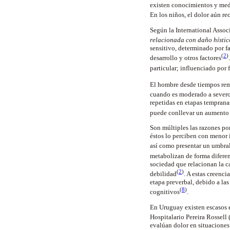
existen conocimientos y medio
En los niños, el dolor aún r
Según la International Associ
relacionada con daño hístico
sensitivo, determinado por fa
(
2
)
desarrollo y otros factores
particular; influenciado por 
El hombre desde tiempos remo
cuando es moderado a severo,
repetidas en etapas temprana
puede conllevar un aumento de
Son múltiples las razones por
éstos lo perciben con menor 
así como presentar un umbral
metabolizan de forma diferen
sociedad que relacionan la c
(
2
)
debilidad
. A estas creenc
etapa preverbal, debido a la
(
8
)
cognitivos
.
En Uruguay existen escasos e
Hospitalario Pereira Rossell
evalúan dolor en situaciones