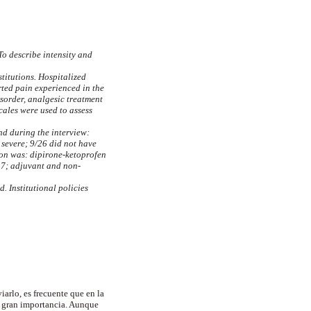
To describe intensity and
titutions. Hospitalized
rted pain experienced in the
isorder, analgesic treatment
cales were used to assess
nd during the interview:
severe; 9/26 did not have
ion was: dipirone-ketoprofen
/17; adjuvant and non-
. Institutional policies
arlo, es frecuente que en la
e gran importancia. Aunque