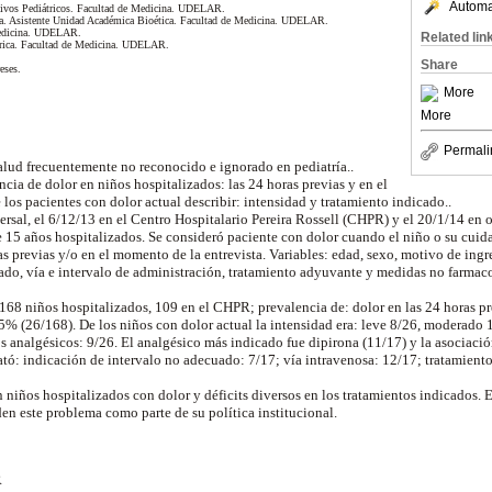
Automat
nsivos Pediátricos. Facultad de Medicina. UDELAR.
rica. Asistente Unidad Académica Bioética. Facultad de Medicina. UDELAR.
 Medicina. UDELAR.
Related lin
átrica. Facultad de Medicina. UDELAR.
Share
eses.
More
.
More
Permali
alud frecuentemente no reconocido e ignorado en pediatría..
encia de dolor en niños hospitalizados: las 24 horas previas y en el
los pacientes con dolor actual describir: intensidad y tratamiento indicado..
ersal, el 6/12/13 en el Centro Hospitalario Pereira Rossell (CHPR) y el 20/1/14 en ot
 15 años hospitalizados. Se consideró paciente con dolor cuando el niño o su cuida
s previas y/o en el momento de la entrevista. Variables: edad, sexo, motivo de ingre
ado, vía e intervalo de administración, tratamiento adyuvante y medidas no farmaco
 168 niños hospitalizados, 109 en el CHPR; prevalencia de: dolor en las 24 horas p
% (26/168). De los niños con dolor actual la intensidad era: leve 8/26, moderado 
s analgésicos: 9/26. El analgésico más indicado fue dipirona (11/17) y la asociació
ató: indicación de intervalo no adecuado: 7/17; vía intravenosa: 12/17; tratamien
n niños hospitalizados con dolor y déficits diversos en los tratamientos indicados. E
rden este problema como parte de su política institucional.
R