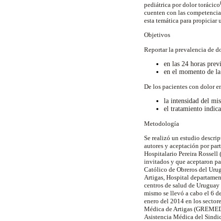
pediátrica por dolor torácico
cuenten con las competencias
esta temática para propiciar
Objetivos
Reportar la prevalencia de d
en las 24 horas previ
en el momento de la
De los pacientes con dolor e
la intensidad del m
el tratamiento indic
Metodología
Se realizó un estudio descri
autores y aceptación por part
Hospitalario Pereira Rossell 
invitados y que aceptaron p
Católico de Obreros del Uru
Artigas, Hospital departament
centros de salud de Uruguay 
mismo se llevó a cabo el 6 d
enero del 2014 en los sectore
Médica de Artigas (GREMEDA
Asistencia Médica del Sindi