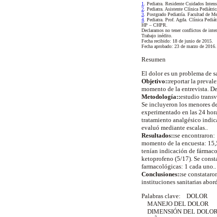
1
. Pediatra. Residente Cuidados Inte
2
. Pediatra. Asistente Clínica Pediát
3
. Postgrado Pediatría. Facultad de
4
. Pediatra. Prof. Agda. Clínica Pedi
HP – CHPR.
Declaramos no tener conflictos de inter
Trabajo inédito.
Fecha recibido: 18 de junio de 2015.
Fecha aprobado: 23 de marzo de 2016
Resumen
El dolor es un problema de s
Objetivo::
reportar la preval
momento de la entrevista. De 
Metodología::
estudio transv
Se incluyeron los menores de
experimentado en las 24 hora
tratamiento analgésico indic
evaluó mediante escalas..
Resultados::
se encontraron:
momento de la encuesta: 15,5
tenían indicación de fármaco
ketoprofeno (5/17). Se const
farmacológicas: 1 cada uno..
Conclusiones::
se constataro
instituciones sanitarias abo
Palabras clave: DOLOR
MANEJO DEL DOLOR
DIMENSIÓN DEL DOLO