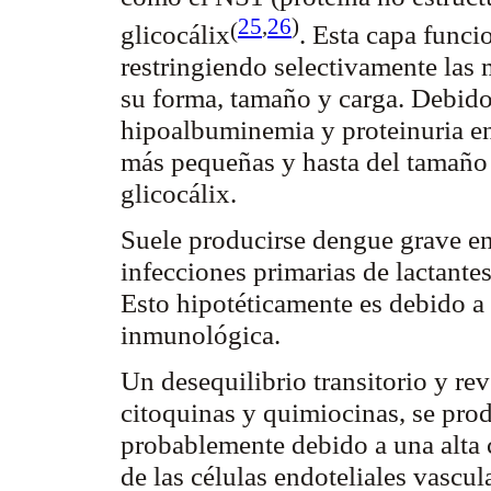
25
,
26
)
(
glicocálix
. Esta capa func
restringiendo selectivamente las
su forma, tamaño y carga. Debido
hipoalbuminemia
y proteinuria en
más pequeñas y hasta del tamaño d
glicocálix
.
Suele producirse dengue grave en
infecciones primarias de lactant
Esto hipotéticamente es debido a 
inmunológica.
Un desequilibrio transitorio y r
citoquinas
y
quimiocinas
, se pro
probablemente debido a una alta c
de las células endoteliales vascul