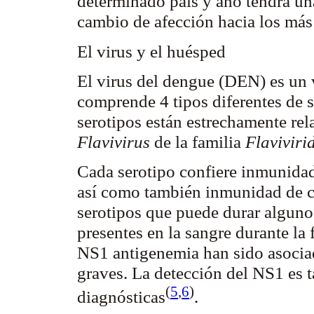
determinado país y año tendrá un
cambio de afección hacia los más
El virus y el huésped
El virus del dengue (DEN) es u
comprende 4 tipos diferentes de 
serotipos están estrechamente re
Flavivirus
de la familia
Flaviviri
Cada serotipo confiere inmunidad
así como también inmunidad de co
serotipos que puede durar alguno
presentes en la sangre durante la 
NS1
antigenemia
han sido asocia
graves. La detección del NS1 es 
(
5
,
6
)
diagnósticas
.