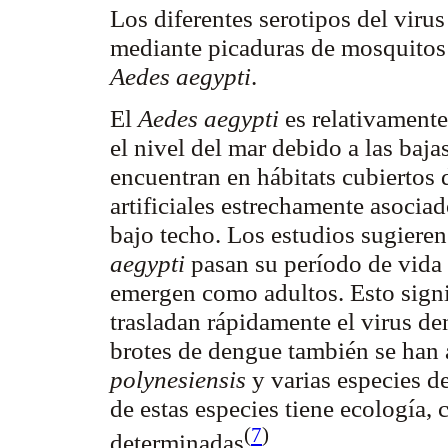
Los diferentes serotipos del viru
mediante picaduras de mosquito
Aedes
aegypti
.
El
Aedes
aegypti
es relativamente
el nivel del mar debido a las baj
encuentran en hábitats cubiertos 
artificiales estrechamente asoci
bajo techo. Los estudios sugiere
aegypti
pasan su período de vida 
emergen como adultos. Esto signi
trasladan rápidamente el virus de
brotes de dengue también se han 
polynesiensis
y varias especies d
de estas especies tiene ecología,
(
7
)
determinadas
.