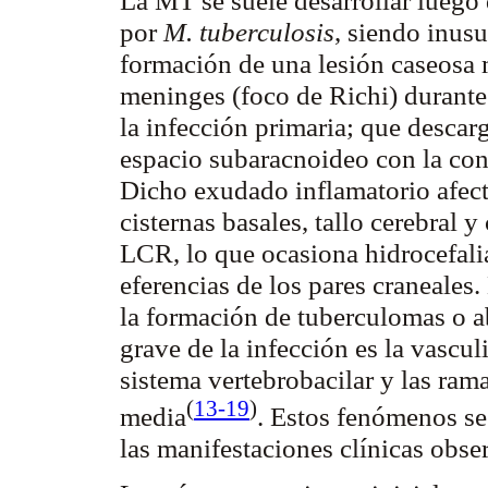
por
M. tuberculosis
, siendo inus
formación de una lesión caseosa
meninges (foco de
Richi
) durant
la infección primaria; que desca
espacio
subaracnoideo
con la con
Dicho exudado inflamatorio afecta
cisternas basales, tallo cerebral 
LCR, lo que ocasiona hidrocefal
eferencias
de los pares craneales.
la formación de
tuberculomas
o a
grave de la infección es la vascul
sistema
vertebrobacilar
y las ram
(
13-19
)
media
. Estos fenómenos se
las manifestaciones clínicas obs