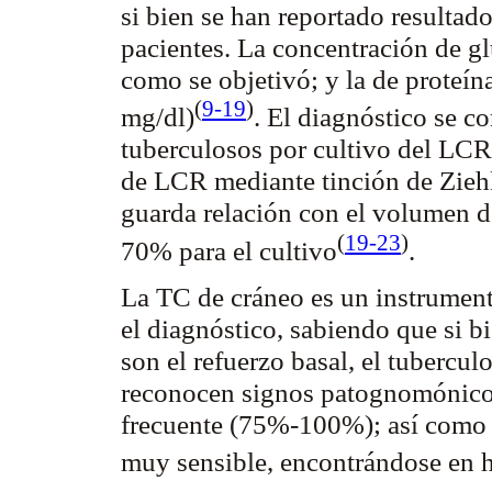
si bien se han reportado resultad
pacientes. La concentración de g
como se objetivó; y la de proteí
(
9-19
)
mg/dl
)
. El diagnóstico se c
tuberculosos por cultivo del LC
de LCR mediante tinción de
Zieh
guarda relación con el volumen de
(
19-23
)
70% para el
cultivo
.
La TC de cráneo es un instrument
el diagnóstico, sabiendo que si b
son el refuerzo basal, el
tubercul
reconocen signos patognomónicos.
frecuente (75%-100%); así como e
muy sensible, encontrándose en 