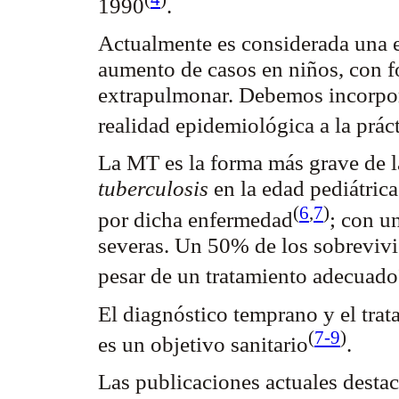
1990
.
Actualmente es considerada una 
aumento de casos en niños, con f
extrapulmonar
. Debemos incorpor
realidad epidemiológica a la prác
La MT es la forma más grave de l
tuberculosis
en la edad pediátrica
(
6
,
7
)
por dicha
enfermedad
; con u
severas. Un 50% de los sobrevivi
pesar de un tratamiento
adecuado
El diagnóstico temprano y el tra
(
7-9
)
es un objetivo
sanitario
.
Las publicaciones actuales desta