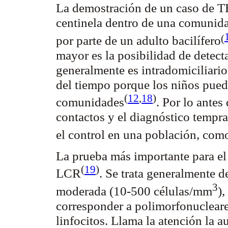
La demostración de un caso de TB
centinela dentro de una comunida
(
por parte de un adulto
bacilífero
mayor es la posibilidad de detect
generalmente es
intradomiciliario
del tiempo porque los niños pued
(
12
,
18
)
comunidades
. Por lo antes
contactos y el diagnóstico tempr
el control en una población, com
La prueba más importante para el d
(
19
)
LCR
. Se trata generalmente d
3
moderada (10-500 células/mm
),
corresponder a
polimorfonuclear
linfocitos. Llama la atención la a