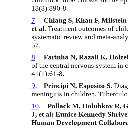
18(8):890-8.
7
.
Chiang S, Khan F, Milstei
et al.
Treatment outcomes of chi
systematic review and meta-analy
57.
8
.
Farinha
N,
Razali
K,
Holze
of the central nervous system in c
41(1):61-8.
9
.
Principi
N, Esposito S.
Diag
meningitis in children. Tuberculo
10
.
Pollack M,
Holubkov
R, G
J, et al; Eunice Kennedy Shrive
Human Development Collaborati