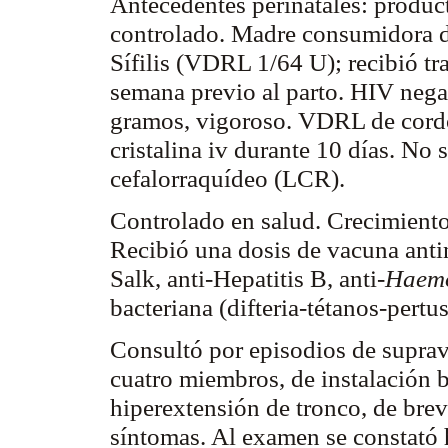
Antecedentes perinatales: produc
controlado. Madre consumidora d
Sífilis (VDRL 1/64 U); recibió tr
semana previo al parto. HIV neg
gramos, vigoroso. VDRL de cordó
cristalina
iv
durante 10 días. No 
cefalorraquídeo (LCR).
Controlado en salud. Crecimient
Recibió una dosis de vacuna
ant
Salk
, anti-Hepatitis B, anti-
Haemo
bacteriana (difteria-tétanos-
pertus
Consultó por episodios de
suprav
cuatro miembros, de instalación b
hiperextensión
de tronco, de brev
síntomas. Al examen se constató h