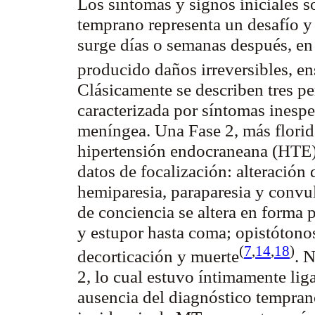
Los síntomas y signos iniciales s
temprano representa un desafío y
surge días o semanas después, en 
producido daños irreversibles, 
Clásicamente se describen tres pe
caracterizada por síntomas inespec
meníngea. Una Fase 2, más flori
hipertensión
endocraneana
(HTE) 
datos de focalización: alteración d
hemiparesia
,
paraparesia
y convuls
de conciencia se altera en forma
y estupor hasta coma;
opistótono
(
7
,
14
,
18
)
decorticación
y
muerte
. 
2, lo cual estuvo íntimamente lig
ausencia del diagnóstico temprano