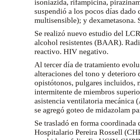
isoniazida
,
rifampicina
,
pirazina
suspendió a los pocos días dado 
multisensible
); y
dexametasona
.
Se realizó nuevo estudio del LC
alcohol resistentes (BAAR). Radio
reactivo. HIV negativo.
Al tercer día de tratamiento evol
alteraciones del tono y deterioro
opistótonos
, pulgares incluidos,
intermitente de miembros superio
asistencia
ventilatoria
mecánica (
se agregó goteo de
midazolam
pa
Se trasladó en forma coordinada
Hospitalario Pereira
Rossell
(CHPR