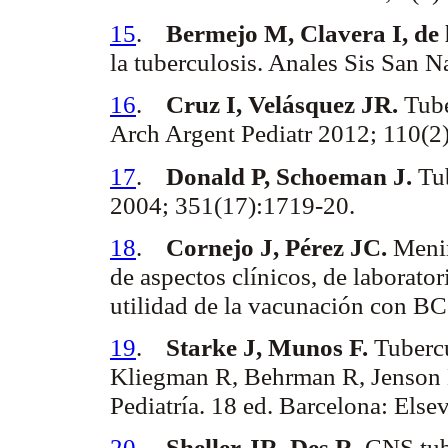
15
.
Bermejo M, Clavera I, de
la tuberculosis. Anales
Sis
San Na
16
.
Cruz I, Velásquez JR.
Tube
Arch Argent
Pediatr
2012; 110(2
17
.
Donald P,
Schoeman
J.
Tu
2004; 351(17):1719-20.
18
.
Cornejo J, Pérez JC.
Menin
de aspectos clínicos, de laborator
utilidad de la vacunación con B
19
.
Starke
J,
Munos
F.
Tubercu
Kliegman
R,
Behrman
R,
Jenson
Pediatría. 18 ed. Barcelona:
Elsev
20
.
Sheller
JR, Des R.
CNS tub