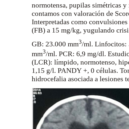
normotensa
, pupilas simétricas y
contamos con valoración de Sco
Interpretadas como convulsiones s
(FB) a 15 mg/kg, yugulando crisis
3
GB: 23.000 mm
/ml. Linfocitos
3
mm
/ml. PCR: 6,9 mg/dl. Estudi
(LCR): límpido,
normotenso
,
hip
1,15 g/l. PANDY +, 0 células. To
hidrocefalia asociada a lesiones 