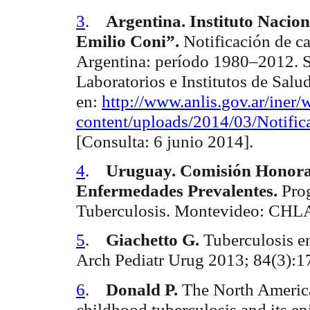
3
.
Argentina. Instituto Nacio
Emilio
Coni
”.
Notificación de c
Argentina: período 1980–2012. S
Laboratorios e Institutos de Salu
en:
http://www.anlis.gov.ar/iner/
content/uploads/2014/03/Not
[Consulta: 6 junio 2014].
4
.
Uruguay. Comisión Honorar
Enfermedades Prevalentes.
Pro
Tuberculosis. Montevideo: CHL
5
.
Giachetto
G.
Tuberculosis e
Arch
Pediatr
Urug
2013; 84(3):
6
.
Donald P.
The North America
childhood tuberculosis and its e