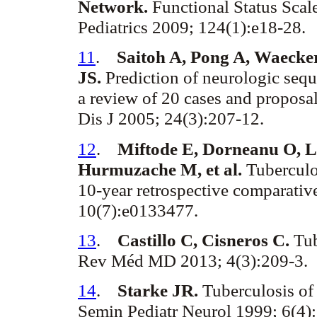
Network.
Functional Status Scal
Pediatrics 2009; 124(1):e18-28.
11
.
Saitoh
A, Pong A,
Waecke
JS.
Prediction of neurologic
sequ
a review of 20 cases and proposa
Dis
J 2005; 24(3):207-12.
12
.
Miftode
E,
Dorneanu
O, L
Hurmuzache
M, et al.
Tubercul
10-year retrospective comparativ
10(7):e0133477.
13
.
Castillo C, Cisneros C.
Tub
Rev
Méd
MD 2013; 4(3):209-3.
14
.
Starke JR.
Tuberculosis of 
Semin
Pediatr
Neurol
1999; 6(4)