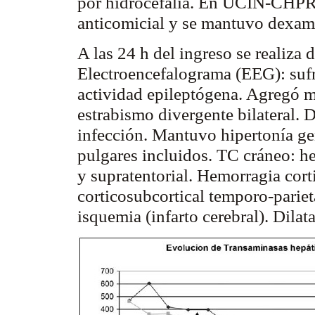
por hidrocefalia. En UCIN-CHPR
anticomicial
y se mantuvo
dexam
A las 24 h del ingreso se realiza
Electroencefalograma (EEG): sufr
actividad
epileptógena
. Agregó m
estrabismo divergente bilateral. 
infección. Mantuvo hipertonía ge
pulgares incluidos. TC cráneo: 
y
supratentorial
. Hemorragia corti
corticosubcortical
temporo
-parie
isquemia (infarto cerebral). Dilat