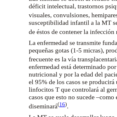
déficit intelectual, trastornos psi
visuales, convulsiones,
hemipare
susceptibilidad infantil a la MT s
de éstos de contener la infección
La enfermedad se transmite fund
pequeñas gotas (1-5 micras), pro
frecuente es la vía
transplacentari
enfermedad está determinado por
nutricional y por la edad del pac
el 95% de los casos se producirá 
linfocitos T que controlará al ge
casos que esto no sucede –como e
(
16
)
diseminará
.
La MT se suele desarrollar luego 