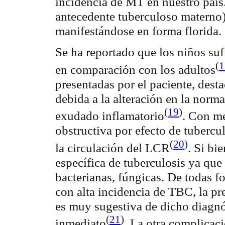
incidencia de MT en nuestro país.
antecedente tuberculoso materno)
manifestándose en forma florida.
Se ha reportado que los niños su
(
1
en comparación con los
adultos
presentadas por el paciente, dest
debida a la alteración en la norm
(
19
)
exudado
inflamatorio
. Con me
obstructiva por efecto de
tubercu
(
20
)
la circulación del
LCR
. Si bi
específica de tuberculosis ya que
bacterianas, fúngicas. De todas f
con alta incidencia de TBC, la pr
es muy sugestiva de dicho diagnós
(
21
)
inmediato
. La otra complicaci